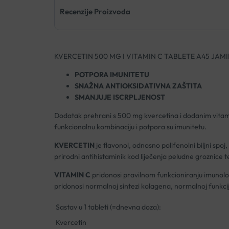
Recenzije Proizvoda
KVERCETIN 500 MG I VITAMIN C TABLETE A45 JAM
POTPORA IMUNITETU
SNAŽNA ANTIOKSIDATIVNA ZAŠTITA
SMANJUJE ISCRPLJENOST
Dodatak prehrani s 500 mg kvercetina i dodanim vitamin
funkcionalnu kombinaciju i potpora su imunitetu.
KVERCETIN
je flavonol, odnosno polifenolni biljni spoj,
prirodni antihistaminik kod liječenja peludne groznice 
VITAMIN C
pridonosi pravilnom funkcioniranju imunološ
pridonosi normalnoj sintezi kolagena, normalnoj funkciji 
Sastav u 1 tableti (=dnevna doza):
Kvercetin