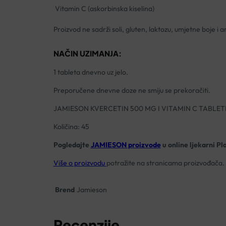
Vitamin C (askorbinska kiselina)
Proizvod ne sadrži soli, gluten, laktozu, umjetne boje i
NAČIN UZIMANJA:
1 tableta dnevno uz jelo.
Preporučene dnevne doze ne smiju se prekoračiti.
JAMIESON KVERCETIN 500 MG I VITAMIN C TABLET
Količina: 45
Pogledajte
JAMIESON proizvode
u online ljekarni Pl
Više o proizvodu
potražite na stranicama proizvođača.
Brend
Jamieson
Recenzije