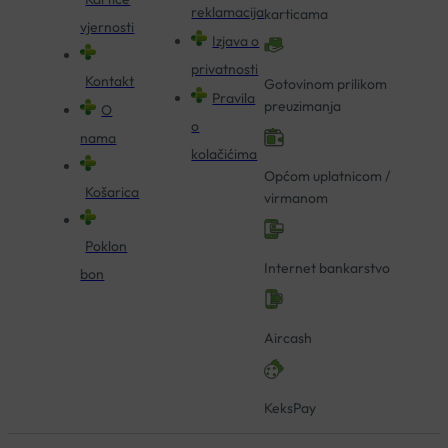
reklamacija
karticama
vjernosti
Izjava o
privatnosti
Kontakt
Gotovinom prilikom
Pravila
preuzimanja
O
o
nama
kolačićima
Općom uplatnicom /
Košarica
virmanom
Poklon
Internet bankarstvo
bon
Aircash
KeksPay