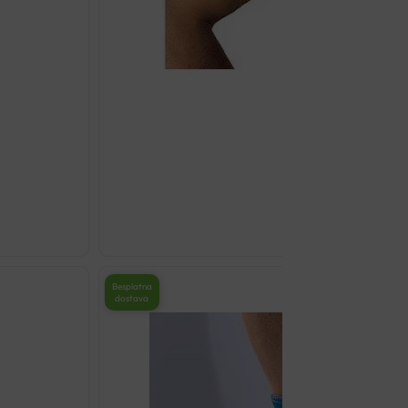
LP 958 ELASTIČNI STEZ
€
30.79
Odaberi opcij
Besplatna
dostava