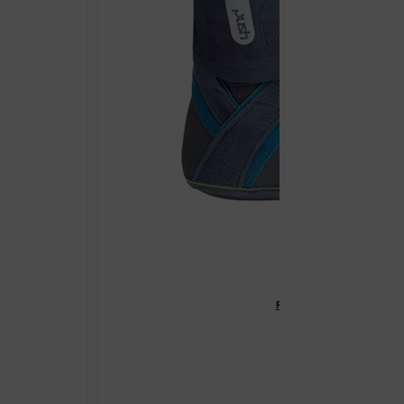
PUSH SPORTS STEZNIK ZA 
€
78.00