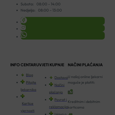
Subota:
08:00 – 14:00
Nedjelja:
08:00 – 13:00
INFO CENTAR
UVJETI KUPNJE
NAČINI PLAĆANJA
Blog
U našoj online ljekarni
Dostava
Pitajte
moguće je platiti:
Načini
ljekarnika
plaćanja
Povrat i
Kreditnim i debitnim
Kartice
reklamacija
karticama
vjernosti
Izjava o