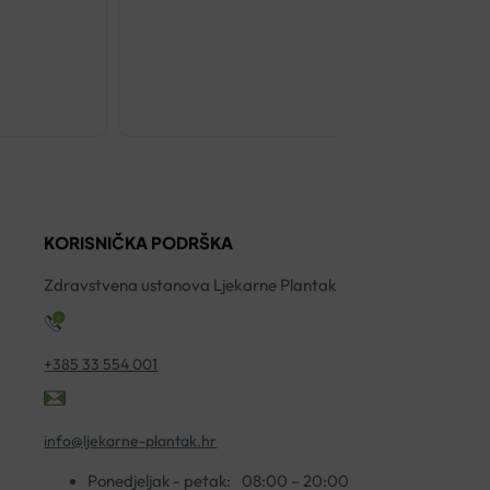
€
25.09
HANSAPLAS
STEZNIK
ZA
KOLJENO
količina
KORISNIČKA PODRŠKA
Zdravstvena ustanova Ljekarne Plantak
+385 33 554 001
info@ljekarne-plantak.hr
Ponedjeljak - petak:
08:00 – 20:00