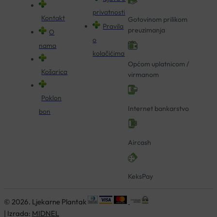
privatnosti
Kontakt
Gotovinom prilikom
Pravila
preuzimanja
O
o
nama
kolačićima
Općom uplatnicom /
Košarica
virmanom
Poklon
Internet bankarstvo
bon
Aircash
KeksPay
© 2026. Ljekarne Plantak
| Izrada:
MIDNEL