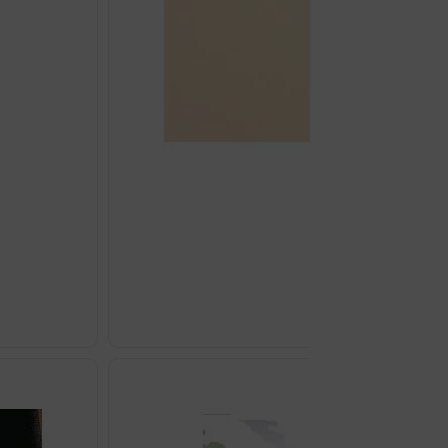
LP 602 BEDRENA P
€
10.27
Odaberi opcij