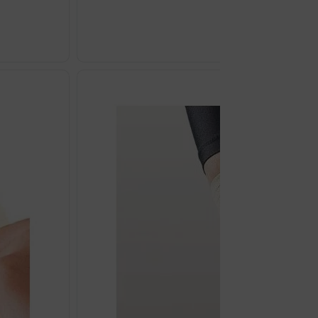
€
57.15
Odaberi opcij