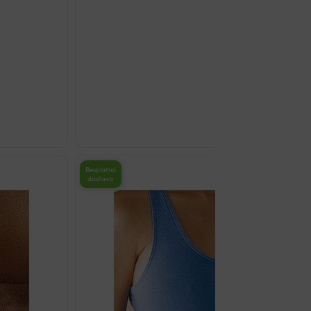
PUSH SPORTS STEZNIK Z
€
48.00
Odaberi opcij
Besplatna
dostava