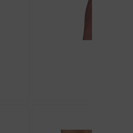
PUSH SPORTS STEZNIK 
€
80.00
Odaberi opcij