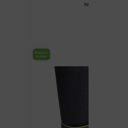
PUSH SPORTS POTPORNA TR
€
39.00
Besplatna
dostava