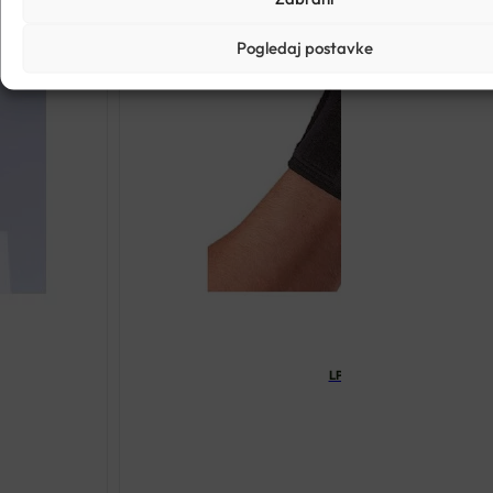
Pogledaj postavke
LP 763 ORTOZA ZA RUČNI I
€
25.19