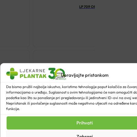
LP 709 ORTOZA ZA KOLJENO OTVO
€
69.68
Odaberi opcij
Upravljajte pristankom
Da bismo pružili najbolje iskustvo, koristimo tehnologije poput kolačića za čuvanje
informacijama o uređaju. Suglasnost s ovim tehnologijama će nam omogućiti 
podatke kao što su ponašanje pri pregledavanju ili jedinstveni ID-ovi na ovoj web
Nepristanak ili povlačenje suglasnosti može negativno utjecati na određene karak
funkcije.
Prihvati
Zabrani