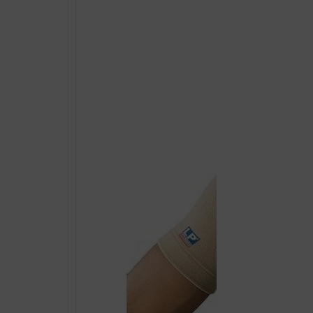
ZA
KOLJENO
količina