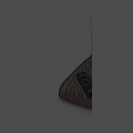
MG
135
količina