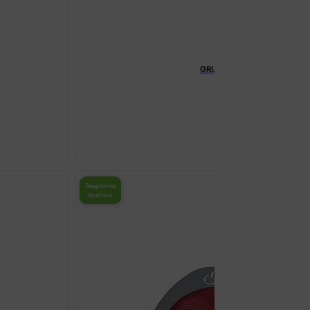
GRIJAČ ZA NOGE S MASAŽOM
€
63.50
GRIJAČ
ZA
NOGE
Besplatna
dostava
S
MASAŽOM
BEURER
FWM
45
količina