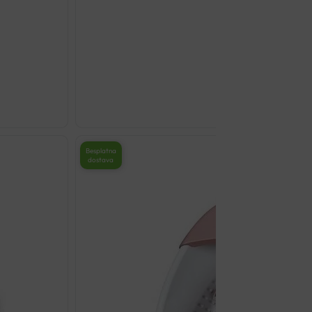
MASAŽER ZA STOPALA B
€
183.50
MASAŽER
ZA
STOPALA
Besplatna
dostava
BEURER
FM
90
količina