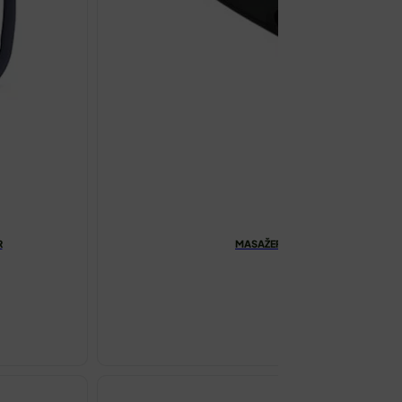
R
MASAŽER ZA RUKE S GRIJANJEM 
€
99.00
MASAŽER
ZA
RUKE