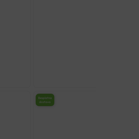
NANO ELEKTRODE 50X
€
5.30
Besplatna
dostava