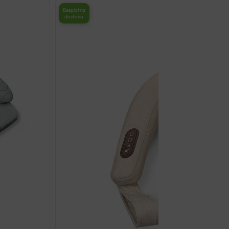
STOPALA
Besplatna
dostava
BEURER
FM
39
količina