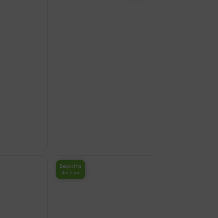
MASAŽER ZA VRAT 4D BE
€
119.40
Besplatna
dostava