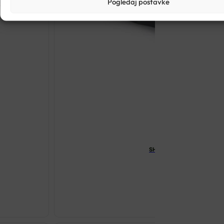
Pogledaj postavke
SHIATSU MASAŽER STOPALA
€
84.70
SHIATSU
MASAŽER