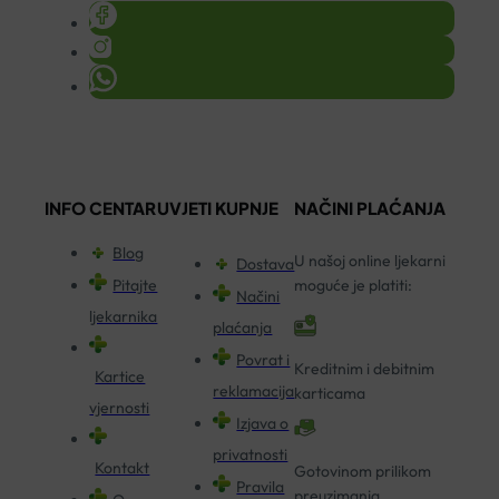
INFO CENTAR
UVJETI KUPNJE
NAČINI PLAĆANJA
Blog
U našoj online ljekarni
Dostava
Pitajte
moguće je platiti:
Načini
ljekarnika
plaćanja
Povrat i
Kreditnim i debitnim
Kartice
reklamacija
karticama
vjernosti
Izjava o
privatnosti
Kontakt
Gotovinom prilikom
Pravila
preuzimanja