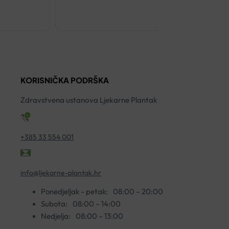
SPA
MASAŽNA
KADICA
ZA
STOPALA
KORISNIČKA PODRŠKA
BEURER
FB
Zdravstvena ustanova Ljekarne Plantak
20
količina
+385 33 554 001
info@ljekarne-plantak.hr
Ponedjeljak - petak:
08:00 – 20:00
Subota:
08:00 – 14:00
Nedjelja:
08:00 – 13:00