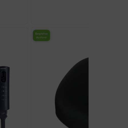
€
106.05
MASAŽER
BEURER
MG
Besplatna
dostava
101
količina