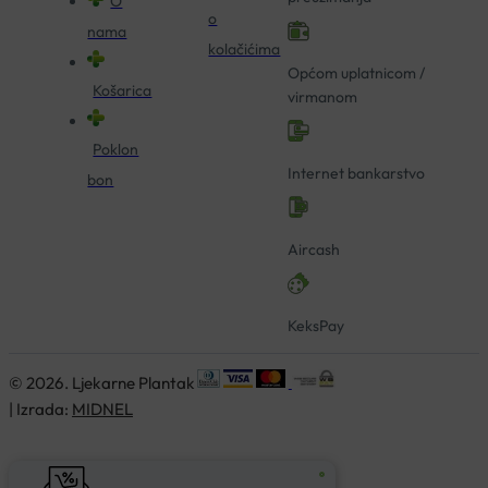
O
o
nama
kolačićima
Općom uplatnicom /
Košarica
virmanom
Poklon
Internet bankarstvo
bon
Aircash
KeksPay
© 2026. Ljekarne Plantak
| Izrada:
MIDNEL