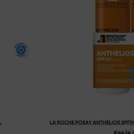
L
LA ROCHE POSAY ANTHELIOS SPF
I
€
44.14