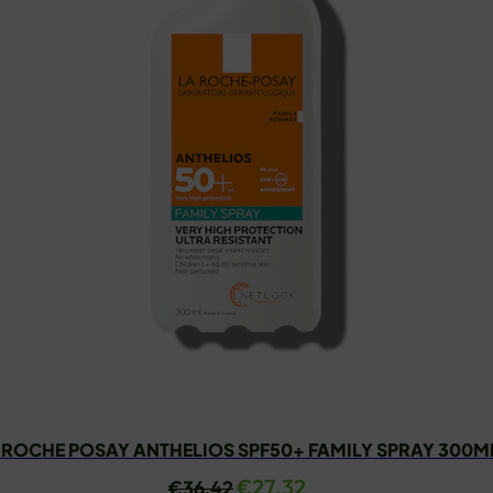
 ROCHE POSAY ANTHELIOS SPF50+ FAMILY SPRAY 300M
Izvorna
Trenutna
€
27.32
€
36.42