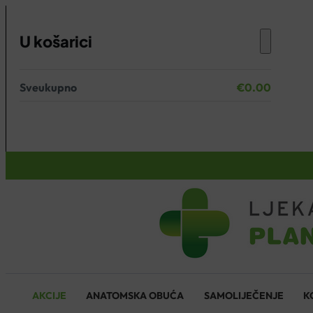
U košarici
Sveukupno
€
0.00
Nema proizvoda u košarici.
KOŠARICA
AKCIJE
ANATOMSKA OBUĆA
SAMOLIJEČENJE
K