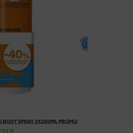
50 BODY SPRAY 2X200ML PROMO
VIC
zvorna
Trenutna
€
33.11