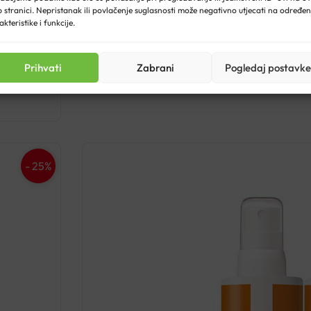
 stranici. Nepristanak ili povlačenje suglasnosti može negativno utjecati na određe
I
€
31.36
akteristike i funkcije.
c
b
Prihvati
Zabrani
Pogledaj postavke
je
€
- 25%