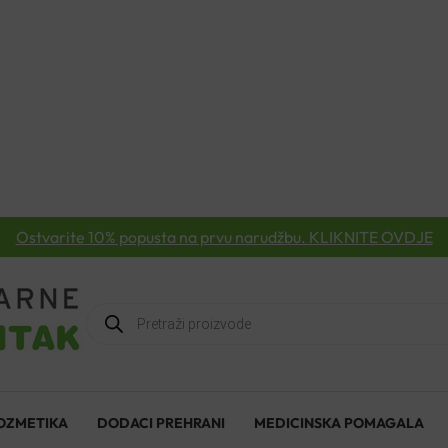
Ostvarite 10% popusta na prvu narudžbu. KLIKNITE OVDJE
Products
search
OZMETIKA
DODACI PREHRANI
MEDICINSKA POMAGALA