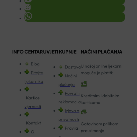
INFO CENTAR
UVJETI KUPNJE
NAČINI PLAĆANJA
Blog
U našoj online ljekarni
Dostava
Pitajte
moguće je platiti:
Načini
ljekarnika
plaćanja
Povrat i
Kreditnim i debitnim
Kartice
reklamacija
karticama
vjernosti
Izjava o
privatnosti
Kontakt
Gotovinom prilikom
Pravila
preuzimanja
O
o