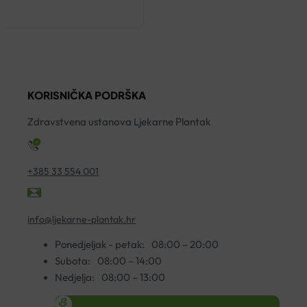
.61
.75
KORISNIČKA PODRŠKA
Zdravstvena ustanova Ljekarne Plantak
+385 33 554 001
info@ljekarne-plantak.hr
Ponedjeljak - petak:
08:00 – 20:00
Subota:
08:00 – 14:00
Nedjelja:
08:00 – 13:00