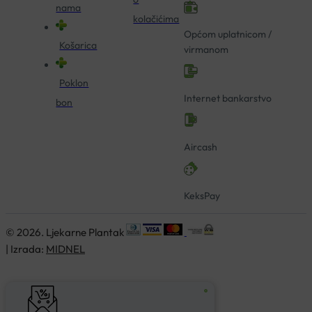
nama
kolačićima
Općom uplatnicom /
Košarica
virmanom
Poklon
Internet bankarstvo
bon
Aircash
KeksPay
© 2026. Ljekarne Plantak
| Izrada:
MIDNEL