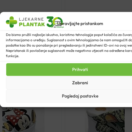
pon
na:
Upravljajte pristankom
.61
Da bismo pružili najbolje iskustvo, koristimo tehnologije poput kolačića za čuvanje
informacijama o uređaju. Suglasnost s ovim tehnologijama će nam omogućiti 
podatke kao što su ponašanje pri pregledavanju ili jedinstveni ID-ovi na ovoj web
.75
Nepristanak ili povlačenje suglasnosti može negativno utjecati na određene karak
funkcije.
Prihvati
Zabrani
Pogledaj postavke