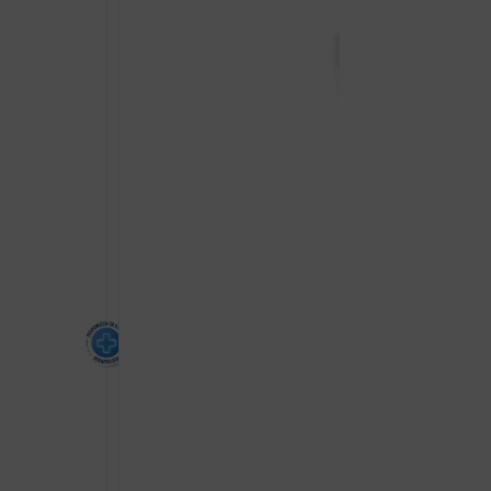
MASNA
PERUT
400ML
količina