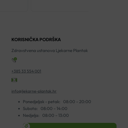
DUCRAY
DEXYANE
MED
UMIRUJUĆA
OBNAVLJAJ
KORISNIČKA PODRŠKA
KREMA
100ML
Zdravstvena ustanova Ljekarne Plantak
količina
+385 33 554 001
info@ljekarne-plantak.hr
Ponedjeljak - petak:
08:00 – 20:00
Subota:
08:00 – 14:00
Nedjelja:
08:00 – 13:00