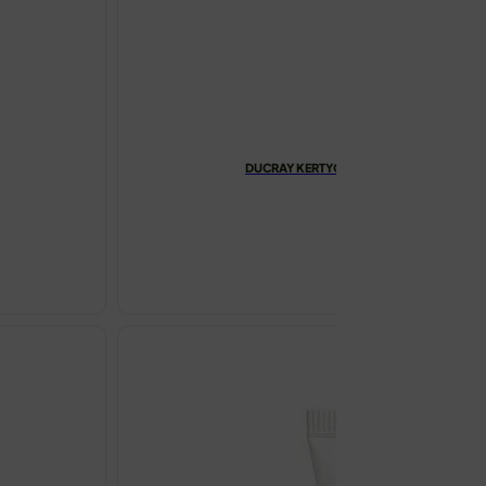
DUCRAY KERTYOL P.S.O. KONCETRAT Z
€
18.74