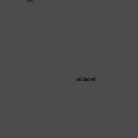
DUCRAY KELUAL SQUANORM ŠAMPO
€
26.95
DUCRAY
KELUAL
SQUANORM
ŠAMPON