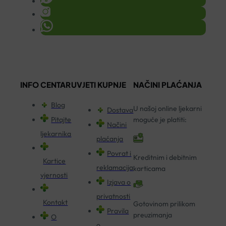
INFO CENTAR
UVJETI KUPNJE
NAČINI PLAĆANJA
Blog
U našoj online ljekarni
Dostava
Pitajte
moguće je platiti:
Načini
ljekarnika
plaćanja
Povrat i
Kreditnim i debitnim
Kartice
reklamacija
karticama
vjernosti
Izjava o
privatnosti
Kontakt
Gotovinom prilikom
Pravila
preuzimanja
O
o