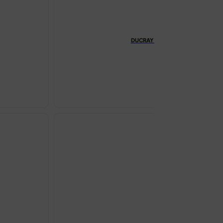
DUCRAY MELASCREEN FLUID PROT
€
25.48
DUCRAY
MELASCREE
FLUID
PROTIV
MRLJA
SPF50
50ML
količina