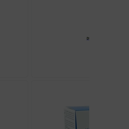
DUCRAY KERACNYL UV FLU
€
22.50
DUCRAY
KERACNYL
UV
FLUID
SPF50
50ML
količina