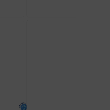
DUCRAY
KELUAL
SQUANORM
LOSION
ZA
VLASIŠTE
200ML
količina