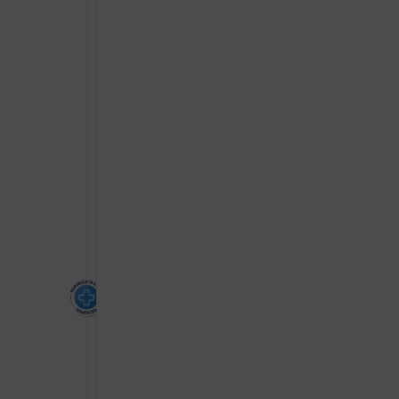
UMIRUJUĆA
KREMA
ZA
SMANJENJE
LJUSKANJA
40ML
količina