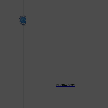
DUCRAY DEXYANE MED UMIRUJUĆA OB
€
23.20