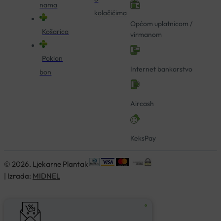
nama
kolačićima
Općom uplatnicom /
Košarica
virmanom
Poklon
Internet bankarstvo
bon
Aircash
KeksPay
© 2026. Ljekarne Plantak
| Izrada:
MIDNEL