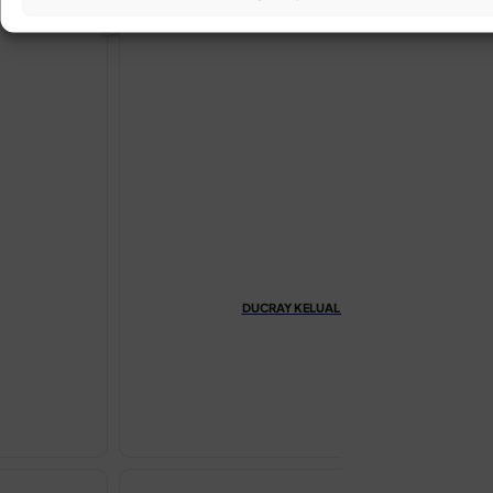
DUCRAY KELUAL DS UMIRUJUĆA KREMA ZA
€
19.53
DUCRAY
KELUAL
DS