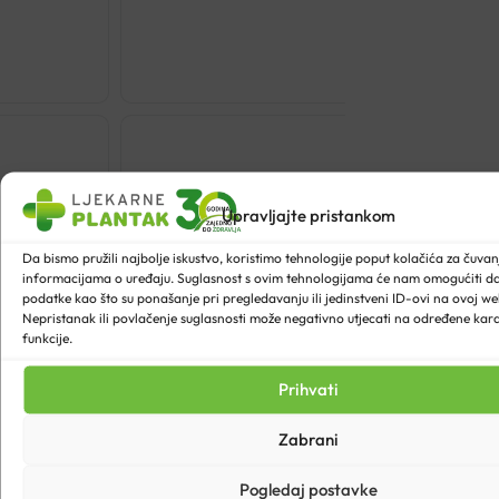
€
47.15
DUCRAY
MELASCREE
PHOTO-
AGING
NOĆNA
Upravljajte pristankom
KREMA
50ML
Da bismo pružili najbolje iskustvo, koristimo tehnologije poput kolačića za čuvanje
količina
informacijama o uređaju. Suglasnost s ovim tehnologijama će nam omogućiti 
podatke kao što su ponašanje pri pregledavanju ili jedinstveni ID-ovi na ovoj web
Nepristanak ili povlačenje suglasnosti može negativno utjecati na određene karak
funkcije.
Prihvati
Zabrani
Pogledaj postavke