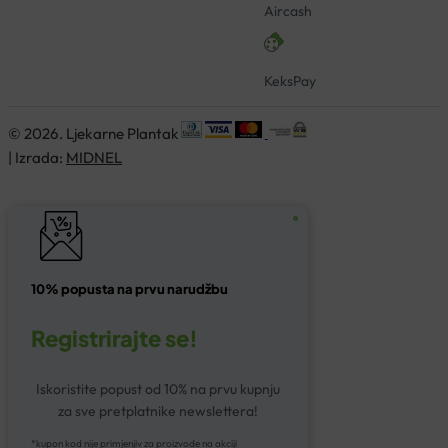
Aircash
KeksPay
© 2026. Ljekarne Plantak
| Izrada:
MIDNEL
10% popusta na prvu narudžbu
Registrirajte se!
Iskoristite popust od 10% na prvu kupnju
za sve pretplatnike newslettera!
*kupon kod nije primjenjiv za proizvode na akciji