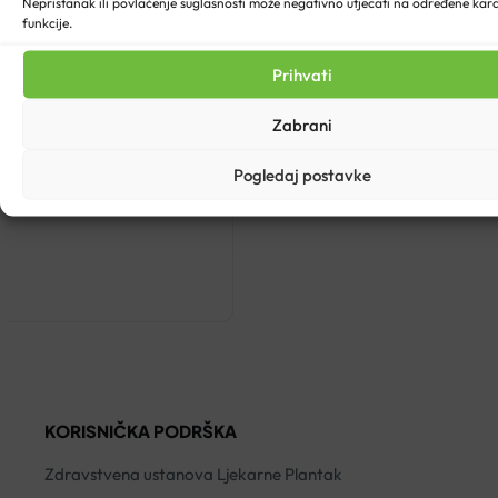
Nepristanak ili povlačenje suglasnosti može negativno utjecati na određene karak
funkcije.
Prihvati
Zabrani
Pogledaj postavke
 TT 00010
KORISNIČKA PODRŠKA
Zdravstvena ustanova Ljekarne Plantak