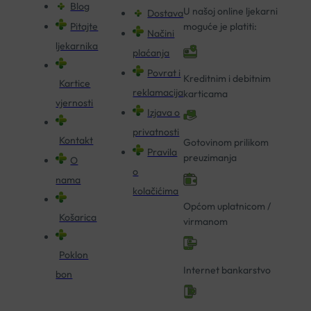
Blog
U našoj online ljekarni
Dostava
Pitajte
moguće je platiti:
Načini
ljekarnika
plaćanja
Povrat i
Kreditnim i debitnim
Kartice
reklamacija
karticama
vjernosti
Izjava o
privatnosti
Kontakt
Gotovinom prilikom
Pravila
preuzimanja
O
o
nama
kolačićima
Općom uplatnicom /
Košarica
virmanom
Poklon
Internet bankarstvo
bon