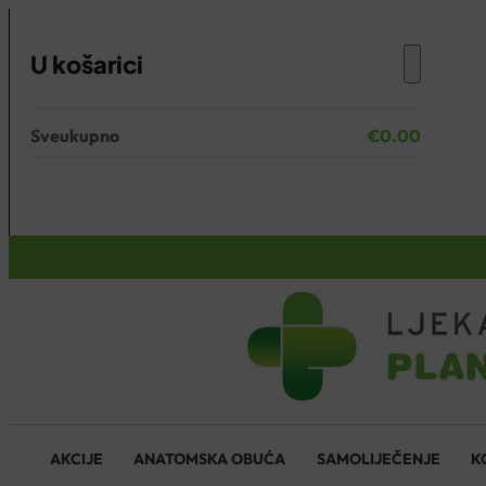
U košarici
Sveukupno
€
0.00
Nema proizvoda u košarici.
KOŠARICA
AKCIJE
ANATOMSKA OBUĆA
SAMOLIJEČENJE
K