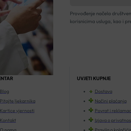
Provođenje načela društve
korisnicima usluga, kao i p
ENTAR
UVJETI KUPNJE
Blog
Dostava
Pitajte ljekarnika
Načini plaćanja
Kartice vjernosti
Povrat i reklamac
Kontakt
Izjava o privatnos
O nama
Pravila o kolačić