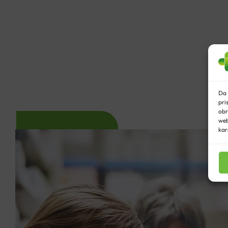
Da 
pri
obr
web
kar