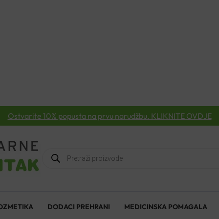
Ostvarite 10% popusta na prvu narudžbu. KLIKNITE OVDJE
Products
search
OZMETIKA
DODACI PREHRANI
MEDICINSKA POMAGALA