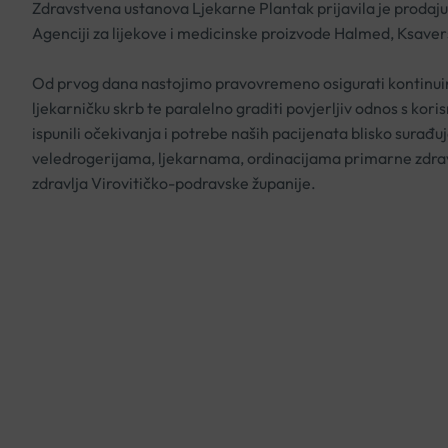
Zdravstvena ustanova Ljekarne Plantak prijavila je prodaj
Agenciji za lijekove i medicinske proizvode Halmed, Ksave
Od prvog dana nastojimo pravovremeno osigurati kontinuir
ljekarničku skrb te paralelno graditi povjerljiv odnos s kori
ispunili očekivanja i potrebe naših pacijenata blisko sura
veledrogerijama, ljekarnama, ordinacijama primarne zdr
zdravlja Virovitičko-podravske županije.