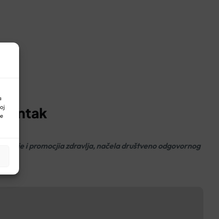
a
oj
 Plantak
ne
ređenje i promocjia zdravlja, načela društveno odgovornog