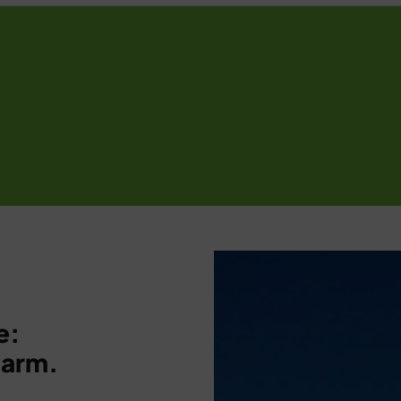
e:
harm.