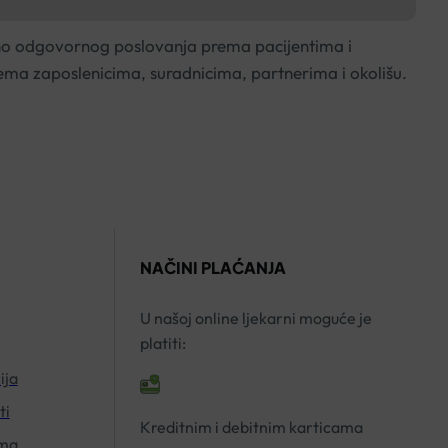
no odgovornog poslovanja prema pacijentima i
rema zaposlenicima, suradnicima, partnerima i okolišu.
NAČINI PLAĆANJA
U našoj online ljekarni moguće je
platiti:
ija
ti
Kreditnim i debitnim karticama
ima