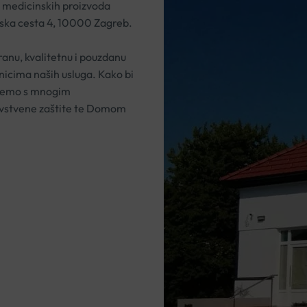
u medicinskih proizvoda
rska cesta 4, 10000 Zagreb.
anu, kvalitetnu i pouzdanu
snicima naših usluga. Kako bi
đujemo s mnogim
avstvene zaštite te Domom