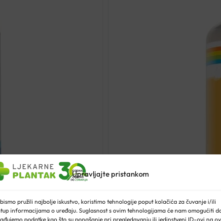
Upravljajte pristankom
bismo pružili najbolje iskustvo, koristimo tehnologije poput kolačića za čuvanje i/ili
stup informacijama o uređaju. Suglasnost s ovim tehnologijama će nam omogućiti d
ađujemo podatke kao što su ponašanje pri pregledavanju ili jedinstveni ID-ovi na ov