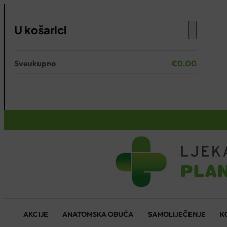
U košarici
Sveukupno
€
0.00
Nema proizvoda u košarici.
KOŠARICA
AKCIJE
ANATOMSKA OBUĆA
SAMOLIJEČENJE
K