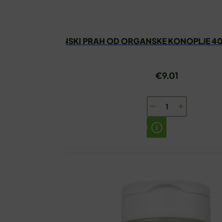
PROTEINSKI PRAH OD ORGANSKE KONOPLJE 4
€
9.01
PROTEINSKI
PRAH
OD
ORGANSKE
KONOPLJE
400G
ORGANICA
VITA