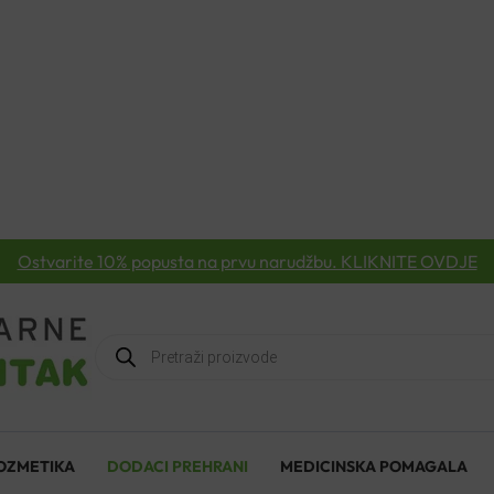
Ostvarite 10% popusta na prvu narudžbu. KLIKNITE OVDJE
Products
search
OZMETIKA
DODACI PREHRANI
MEDICINSKA POMAGALA