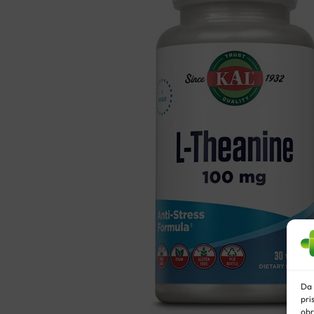
količina
Da 
pri
obr