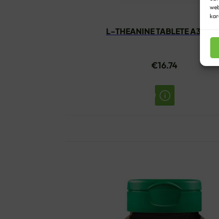
web
kar
L-THEANINE TABLETE A30 KA
€
16.74