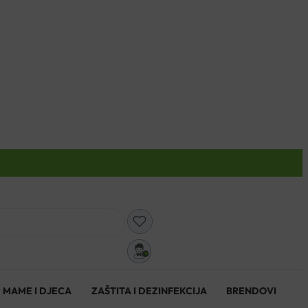
0
MAME I DJECA
ZAŠTITA I DEZINFEKCIJA
BRENDOVI
0