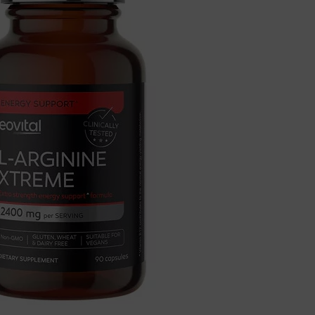
ildingu
i spermatogenezi. Također pomaže kod određenih