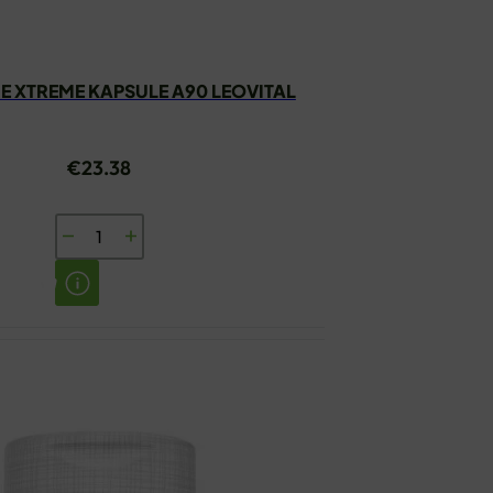
E XTREME KAPSULE A90 LEOVITAL
€
23.38
L-
ARGININE
XTREME
KAPSULE
A90
LEOVITAL
količina