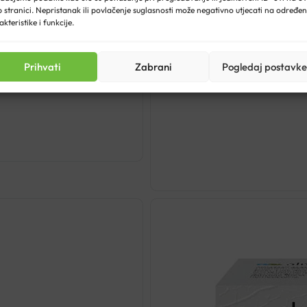
 stranici. Nepristanak ili povlačenje suglasnosti može negativno utjecati na određe
akteristike i funkcije.
L
L-LIZIN
Prihvati
Zabrani
Pogledaj postavke