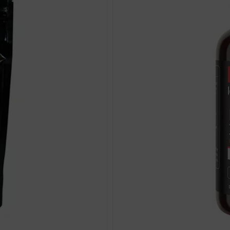
 dodatno potvrđuju njegovu upotrebu za
brže zacjeljivanje rana
,
u bodybu
ne disfunkcije
.