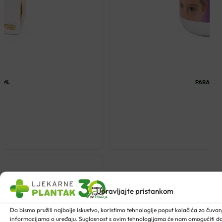
00ML
PARANIT 
Upravljajte pristankom
Da bismo pružili najbolje iskustvo, koristimo tehnologije poput kolačića za čuvanje
informacijama o uređaju. Suglasnost s ovim tehnologijama će nam omogućiti 