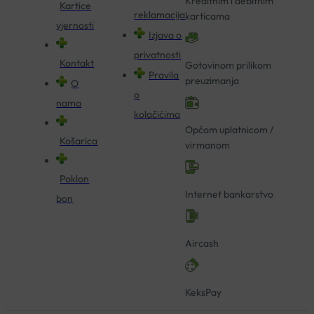
Kreditnim i debitnim
Kartice
reklamacija
karticama
vjernosti
Izjava o
privatnosti
Kontakt
Gotovinom prilikom
Pravila
preuzimanja
O
o
nama
kolačićima
Općom uplatnicom /
Košarica
virmanom
Poklon
Internet bankarstvo
bon
Aircash
KeksPay