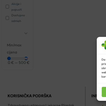
Akcije i
popusti
Dostupno
odmah
Min/max
cijena
Da 
0
€
—
500
€
pri
obr
web
kar
KORISNIČKA PODRŠKA
INFO C
Zdravstvena ustanova Ljekarne Plantak