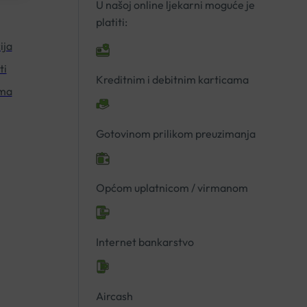
U našoj online ljekarni moguće je
platiti:
ija
ti
Kreditnim i debitnim karticama
ima
Gotovinom prilikom preuzimanja
Općom uplatnicom / virmanom
Internet bankarstvo
Aircash