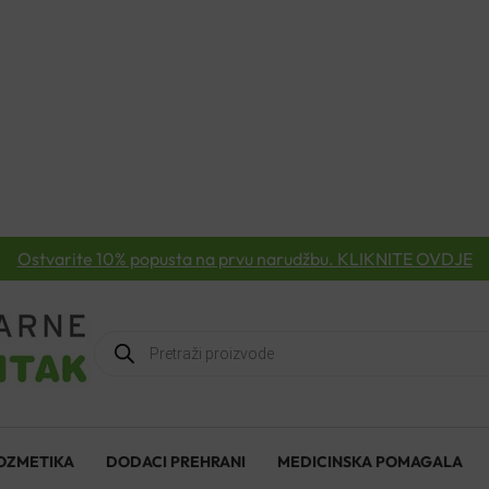
Ostvarite 10% popusta na prvu narudžbu. KLIKNITE OVDJE
Products
search
OZMETIKA
DODACI PREHRANI
MEDICINSKA POMAGALA