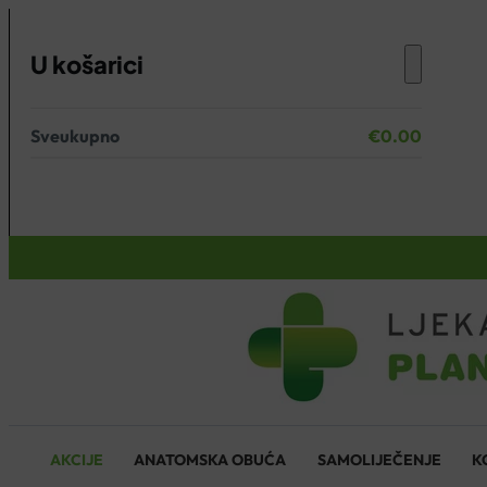
U košarici
Sveukupno
€
0.00
Nema proizvoda u košarici.
KOŠARICA
AKCIJE
ANATOMSKA OBUĆA
SAMOLIJEČENJE
K