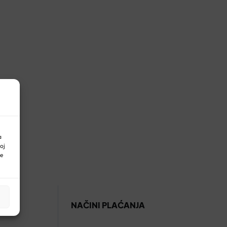
a
oj
ne
NAČINI PLAĆANJA