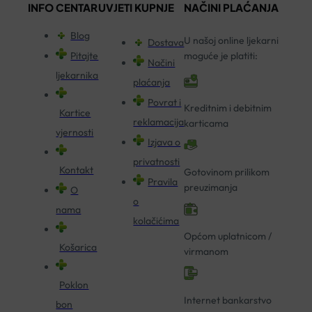
INFO CENTAR
UVJETI KUPNJE
NAČINI PLAĆANJA
Blog
U našoj online ljekarni
Dostava
Pitajte
moguće je platiti:
Načini
ljekarnika
plaćanja
Povrat i
Kreditnim i debitnim
Kartice
reklamacija
karticama
vjernosti
Izjava o
privatnosti
Kontakt
Gotovinom prilikom
Pravila
preuzimanja
O
o
nama
kolačićima
Općom uplatnicom /
Košarica
virmanom
Poklon
Internet bankarstvo
bon