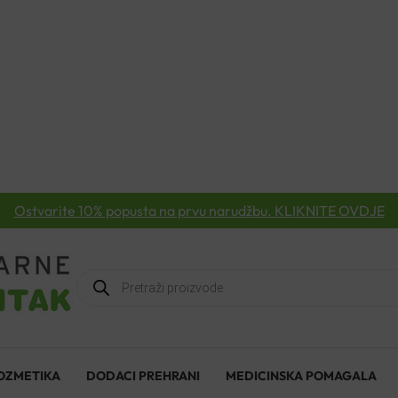
Ostvarite 10% popusta na prvu narudžbu. KLIKNITE OVDJE
Products
search
OZMETIKA
DODACI PREHRANI
MEDICINSKA POMAGALA