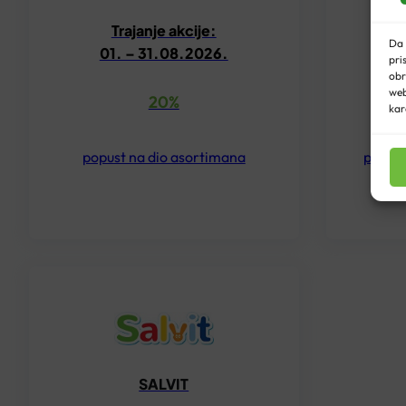
Trajanje akcije:
Da 
01. – 31.08.2026.
0
pri
obr
web
20%
kar
popust na dio asortimana
popust
SALVIT