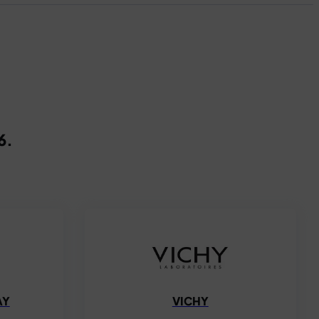
6.
AY
VICHY