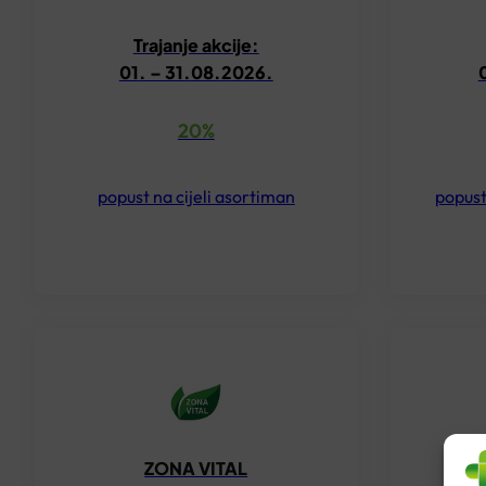
Trajanje akcije:
01. – 31.08.2026.
20%
popust na cijeli asortiman
popust
ZONA VITAL