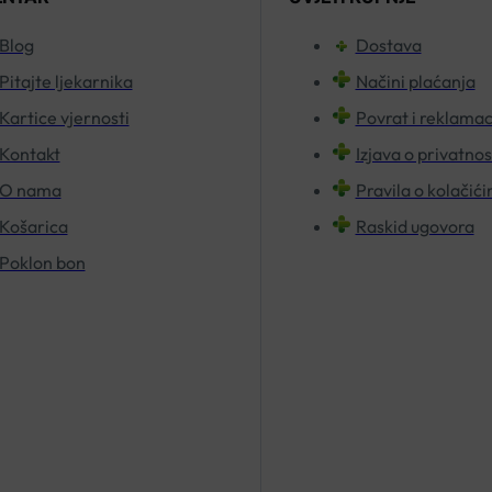
Blog
Dostava
Pitajte ljekarnika
Načini plaćanja
Kartice vjernosti
Povrat i reklamac
Kontakt
Izjava o privatnos
O nama
Pravila o kolačić
Košarica
Raskid ugovora
Poklon bon