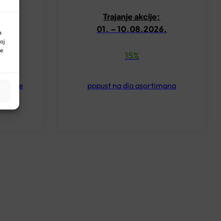
Trajanje akcije:
6.
01. – 10.08.2026.
a
oj
ne
15%
oizvode
popust na dio asortimana