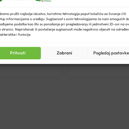
Trajanje akcije:
Trajanje akcije:
bismo pružili najbolje iskustvo, koristimo tehnologije poput kolačića za čuvanje i/ili
1. – 10.08.2026.
01. – 10.08.202
stup informacijama o uređaju. Suglasnost s ovim tehnologijama će nam omogućiti d
ađujemo podatke kao što su ponašanje pri pregledavanju ili jedinstveni ID-ovi na ov
 stranici. Nepristanak ili povlačenje suglasnosti može negativno utjecati na određe
20%
20%
akteristike i funkcije.
 na odabrane proizvode
popust na odabrane pr
Prihvati
Zabrani
Pogledaj postavke