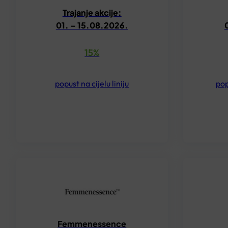
Trajanje akcije:
01. – 15.08.2026.
15%
popust na cijelu liniju
pop
Femmenessence