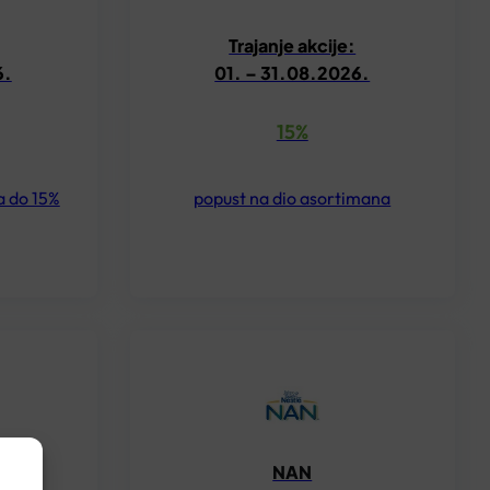
Trajanje akcije:
6.
01. – 31.08.2026.
15%
a do 15%
popust na dio asortimana
MACY
NAN