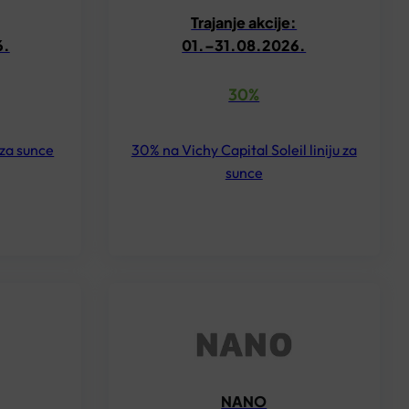
Trajanje akcije:
6.
01.–31.08.2026.
30%
 za sunce
30% na Vichy Capital Soleil liniju za
sunce
NANO