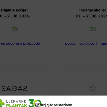
Trajanje akcije:
Trajanje akcije:
01.-31.08.2026.
01. – 31.08.202
15%
15%
 na odabrane proizvode
popust na dio asortiman
SAGAS
MASTER OF PHAR
Upravljajte pristankom