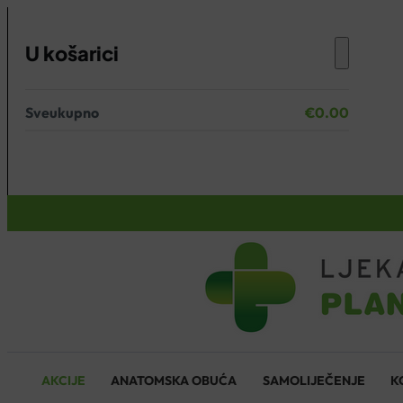
U košarici
Sveukupno
€
0.00
Nema proizvoda u košarici.
KOŠARICA
AKCIJE
ANATOMSKA OBUĆA
SAMOLIJEČENJE
K