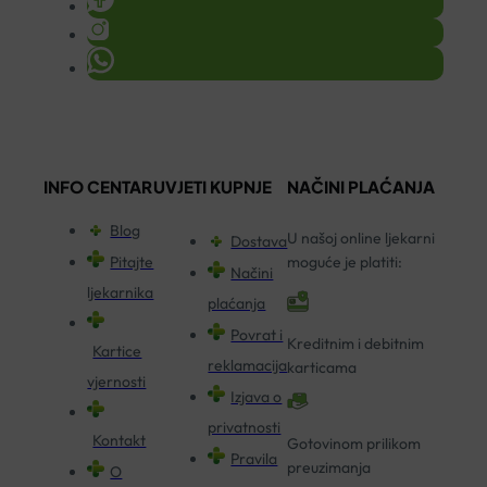
INFO CENTAR
UVJETI KUPNJE
NAČINI PLAĆANJA
Blog
U našoj online ljekarni
Dostava
Pitajte
moguće je platiti:
Načini
ljekarnika
plaćanja
Povrat i
Kreditnim i debitnim
Kartice
reklamacija
karticama
vjernosti
Izjava o
privatnosti
Kontakt
Gotovinom prilikom
Pravila
preuzimanja
O