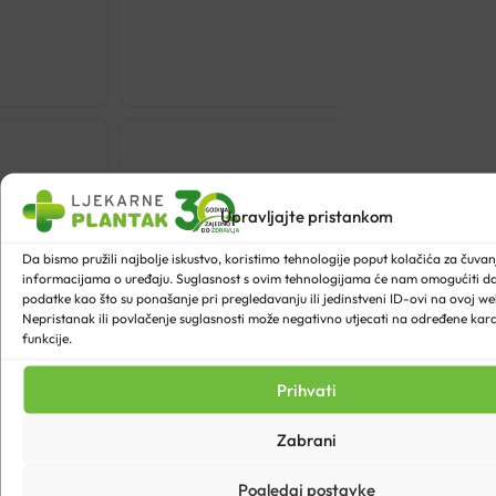
€
25.97
LA
ROCHE-
POSAY
LIPIKAR
LIGHT
Upravljajte pristankom
BALZAM
AP+M
Da bismo pružili najbolje iskustvo, koristimo tehnologije poput kolačića za čuvanje
informacijama o uređaju. Suglasnost s ovim tehnologijama će nam omogućiti 
200ML
podatke kao što su ponašanje pri pregledavanju ili jedinstveni ID-ovi na ovoj web
količina
Nepristanak ili povlačenje suglasnosti može negativno utjecati na određene karak
funkcije.
Prihvati
Zabrani
Pogledaj postavke