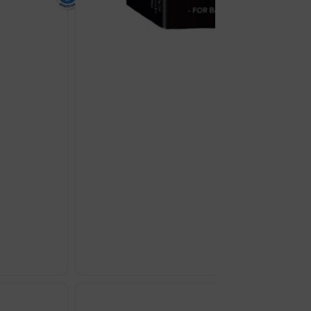
SAJM DERM MAST 
€
22.39