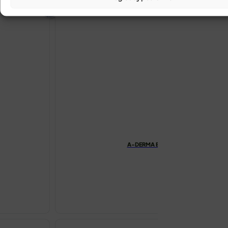
A-DERMA EXOMEGA CONTROL EMOLI
€
24.94
A-
DERMA
EXOMEGA