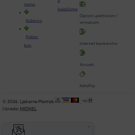
o
nama
kolačićima
Općom uplatnicom /
Košarica
virmanom
Poklon
Internet bankarstvo
bon
Aircash
KeksPay
© 2026. Ljekarne Plantak
| Izrada:
MIDNEL