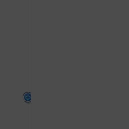
CONTROL
EMOLIJENTN
GEL
2U1
500ML
količina