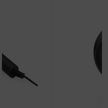
ijanje te kako se uređaj napaja. Masažeri služe opuštanju i
mjenjuju liječničku terapiju; kod bolova nepoznatog
a ili zdravstvenih stanja posavjetujte se s liječnikom.