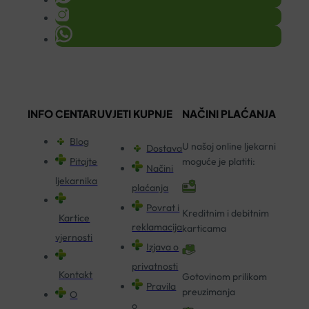
INFO CENTAR
UVJETI KUPNJE
NAČINI PLAĆANJA
Blog
U našoj online ljekarni
Dostava
Pitajte
moguće je platiti:
Načini
ljekarnika
plaćanja
Povrat i
Kreditnim i debitnim
Kartice
reklamacija
karticama
vjernosti
Izjava o
privatnosti
Kontakt
Gotovinom prilikom
Pravila
preuzimanja
O
o