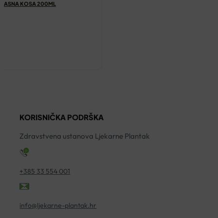
 MASNA KOSA 200ML
KORISNIČKA PODRŠKA
Zdravstvena ustanova Ljekarne Plantak
+385 33 554 001
info@ljekarne-plantak.hr