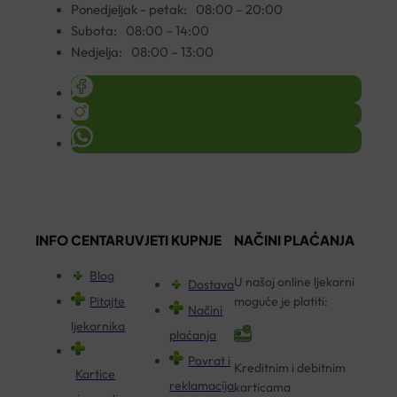
Ponedjeljak - petak:
08:00 – 20:00
Subota:
08:00 – 14:00
Nedjelja:
08:00 – 13:00
INFO CENTAR
UVJETI KUPNJE
NAČINI PLAĆANJA
Blog
U našoj online ljekarni
Dostava
Pitajte
moguće je platiti:
Načini
ljekarnika
plaćanja
Povrat i
Kreditnim i debitnim
Kartice
reklamacija
karticama