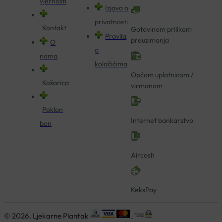
vjernosti
Izjava o
privatnosti
Kontakt
Gotovinom prilikom
Pravila
preuzimanja
O
o
nama
kolačićima
Općom uplatnicom /
Košarica
virmanom
Poklon
Internet bankarstvo
bon
Aircash
KeksPay
© 2026. Ljekarne Plantak