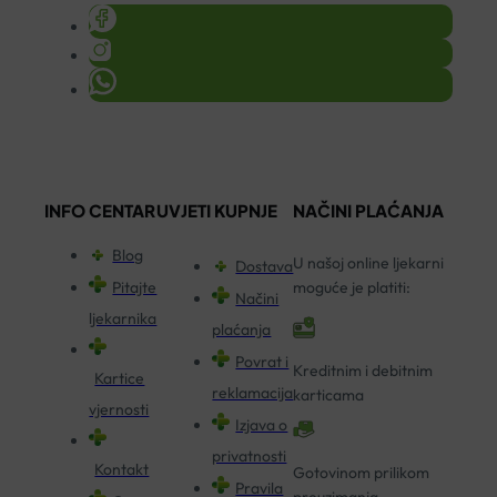
INFO CENTAR
UVJETI KUPNJE
NAČINI PLAĆANJA
Blog
U našoj online ljekarni
Dostava
Pitajte
moguće je platiti:
Načini
ljekarnika
plaćanja
Povrat i
Kreditnim i debitnim
Kartice
reklamacija
karticama
vjernosti
Izjava o
privatnosti
Kontakt
Gotovinom prilikom
Pravila
preuzimanja