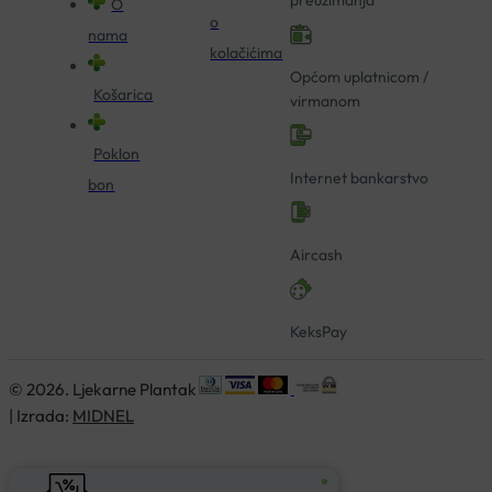
O
o
nama
kolačićima
Općom uplatnicom /
Košarica
virmanom
Poklon
Internet bankarstvo
bon
Aircash
KeksPay
© 2026. Ljekarne Plantak
| Izrada:
MIDNEL