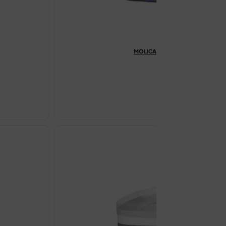
MOLICARE PREMIUM MOBILE 8 KA
€
20.76
MOLICARE
PREMIUM
MOBILE
8
KAPLJICA
GAĆICE
M
A14
količina