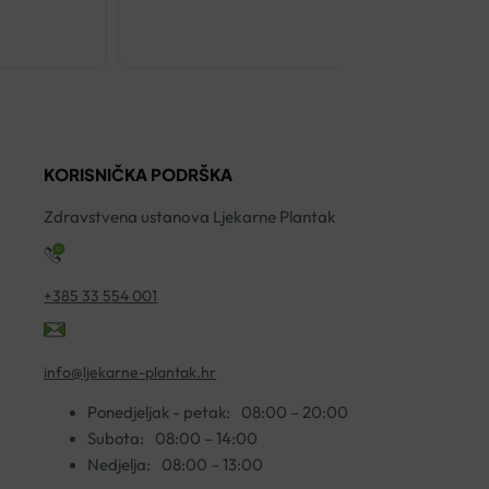
TOPLOMJER
DIGITALNI
ZA
DJECU
MICROLIFE
KORISNIČKA PODRŠKA
MT700
količina
Zdravstvena ustanova Ljekarne Plantak
+385 33 554 001
info@ljekarne-plantak.hr
Ponedjeljak - petak:
08:00 – 20:00
Subota:
08:00 – 14:00
Nedjelja:
08:00 – 13:00