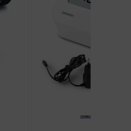
OMRON TLAKOMJER M3 COMFOR