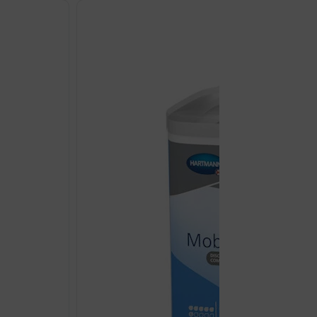
MOBILE
6
KAPLJICA
GAĆICE
L
A14
količina