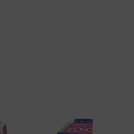
BEURER HK 26 GRIJAĆ
€
57.25
BEURER
HK
26
GRIJAĆA
PODLOGA
količina