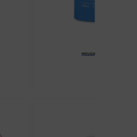
MOLICARE PREMIUM MOBILE 6 KAP
€
17.69
MOLICARE
PREMIUM
MOBILE
6
KAPLJICA
GAĆICE
S