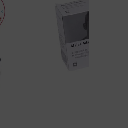
A14
količina