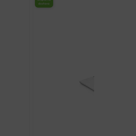
dostava
MASAŽER
količina