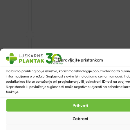
€
26.71
MOLICARE
PREMIUM
MOBILE
8
KAPLJICA
Upravljajte pristankom
GAĆICE
XL
Da bismo pružili najbolje iskustvo, koristimo tehnologije poput kolačića za čuvanje
informacijama o uređaju. Suglasnost s ovim tehnologijama će nam omogućiti 
A14
podatke kao što su ponašanje pri pregledavanju ili jedinstveni ID-ovi na ovoj web
količina
Nepristanak ili povlačenje suglasnosti može negativno utjecati na određene karak
funkcije.
Prihvati
Zabrani