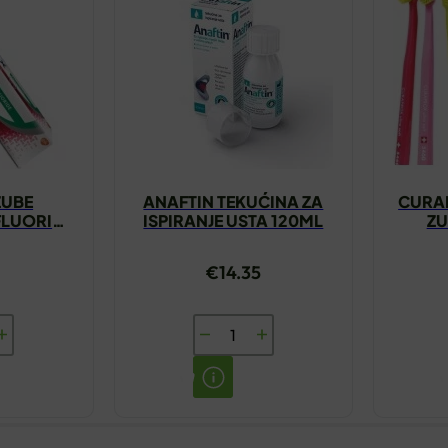
ZUBE
ANAFTIN TEKUĆINA ZA
CURA
LUORIDE
ISPIRANJE USTA 120ML
ZU
€
14.35
ANAFTIN
TEKUĆINA
ZA
NTAX
ISPIRANJE