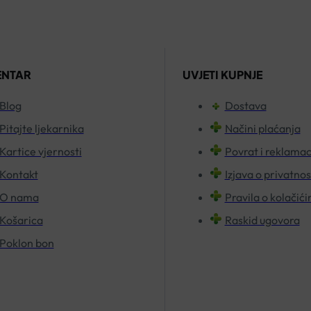
DE
USTA
120ML
količina
ENTAR
UVJETI KUPNJE
Blog
Dostava
Pitajte ljekarnika
Načini plaćanja
Kartice vjernosti
Povrat i reklamac
Kontakt
Izjava o privatnos
O nama
Pravila o kolačić
Košarica
Raskid ugovora
Poklon bon