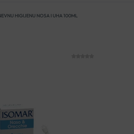
NEVNU HIGIJENU NOSA I UHA 100ML
ISOMAR SPREJ 
UHA 100ML
SKU:
C013401
€
8.99
Izotonična otopina čiste mors
vlaženjem i čišćenjem od nečist
odrasle i djecu od 1. godine.