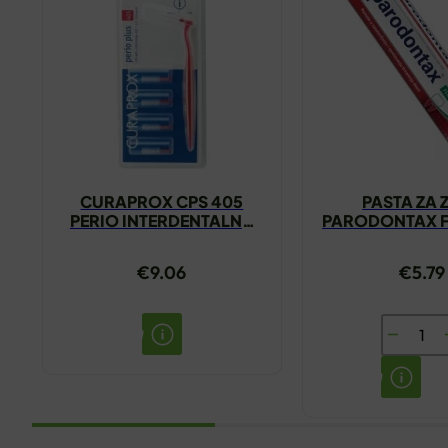
CURAPROX CPS 405
PASTA ZA 
PERIO INTERDENTALNA
PARODONTAX F
ČETKICA
75ML
€
9.06
€
5.79
PASTA
ZA
ZUBE
PARODO