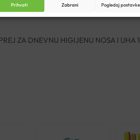
tak.
Prihvati
Zabrani
Pogledaj postavke
AR SPREJ ZA DNEVNU HIGIJENU NOSA I UHA