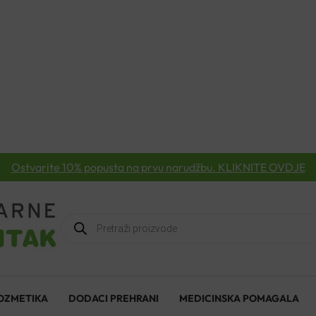
Ostvarite 10% popusta na prvu narudžbu. KLIKNITE OVDJE
Products
search
OZMETIKA
DODACI PREHRANI
MEDICINSKA POMAGALA