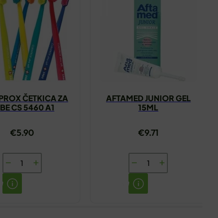
PROX ČETKICA ZA
AFTAMED JUNIOR GEL
BE CS 5460 A1
15ML
€
5.90
€
9.71
CURAPROX
AFTAMED
ČETKICA
JUNIOR
ZA
GEL
ZUBE
15ML