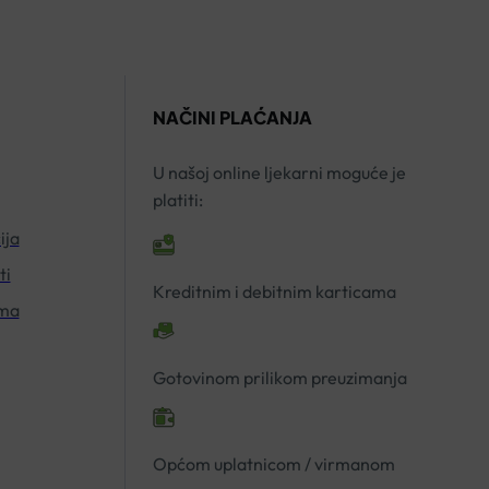
CS
količina
5460
A1
količina
NAČINI PLAĆANJA
U našoj online ljekarni moguće je
platiti:
ija
ti
Kreditnim i debitnim karticama
ima
Gotovinom prilikom preuzimanja
Općom uplatnicom / virmanom