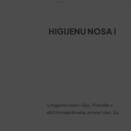
ZA DNEVNU HIGIJENU NOSA I
ke vode za svakodnevnu higijenu nosa i ušiju. Pomaže u
oća, te dolazi s dva različita raspršivača, za nos i uho. Za