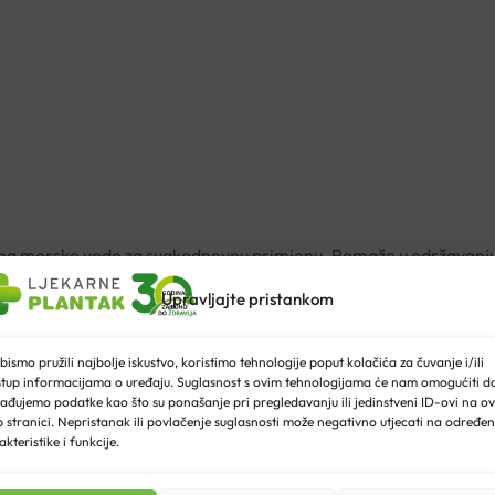
pina morske vode za svakodnevnu primjenu. Pomaže u održavanju 
Upravljajte pristankom
bismo pružili najbolje iskustvo, koristimo tehnologije poput kolačića za čuvanje i/ili
more), pogodna je za svakodnevnu higijenu nosa i općenito kod
stup informacijama o uređaju. Suglasnost s ovim tehnologijama će nam omogućiti d
ađujemo podatke kao što su ponašanje pri pregledavanju ili jedinstveni ID-ovi na ov
 stranici. Nepristanak ili povlačenje suglasnosti može negativno utjecati na određe
akteristike i funkcije.