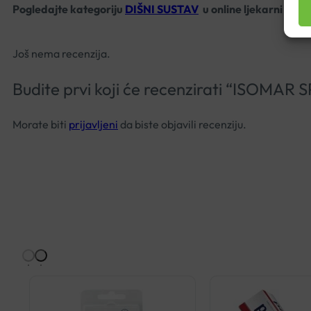
Pogledajte kategoriju
DIŠNI SUSTAV
u online ljekarni Plan
Još nema recenzija.
Budite prvi koji će recenzirati “ISOM
Morate biti
prijavljeni
da biste objavili recenziju.