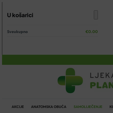
U košarici
Sveukupno
€
0.00
Nema proizvoda u košarici.
KOŠARICA
AKCIJE
ANATOMSKA OBUĆA
SAMOLIJEČENJE
K