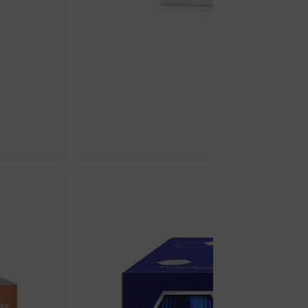
CEREBRONAL KAPUS
€
31.90
CEREBRONA
KAPUSULE
A45
količina