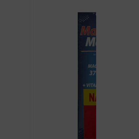
375
MG
+B1+B6+C
ŠUMEĆE
TABLETE
A20
količina