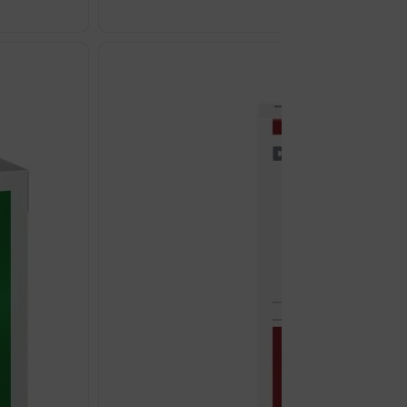
MAXIMAG
375
ŠUMEĆE
TABLETE
A20
količina