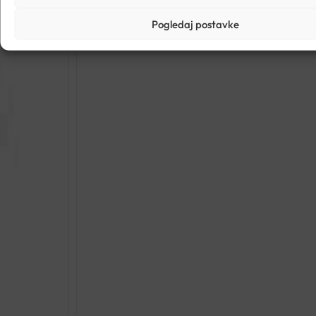
Pogledaj postavke
MAXIMAG 375 ŠUMEĆE T
€
7.51