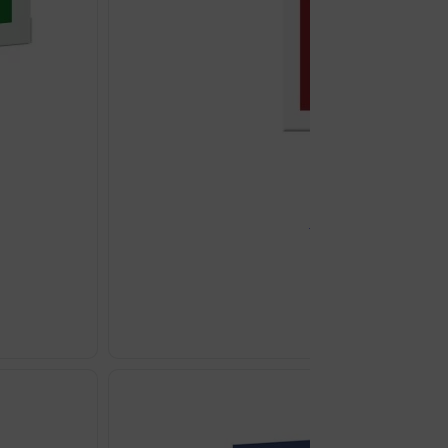
DR.THEISS IRON ENERGY
€
10.38
DR.THEISS
IRON
ENERGY
KAPSULE
A30