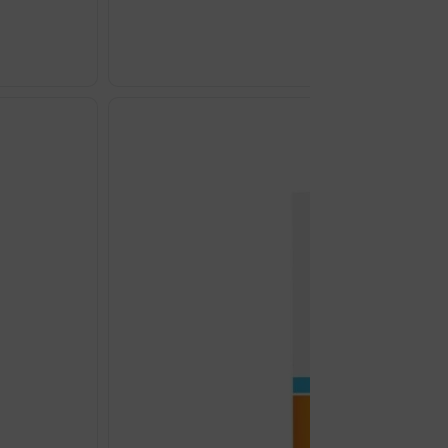
€
7.70
FELLER
MAGNEZIJ
B6
ŠUMEĆE
TABLETE
A18
količina