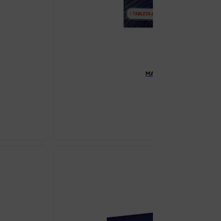
MAXIMAG ŠUMEĆE TABLETE 
€
15.59
MAXIMAG
ŠUMEĆE
TABLETE
A20
2+1
GRATIS
količina