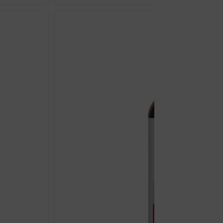
WEALTH
VITAMIN
B6
TABLETE
A50
količina