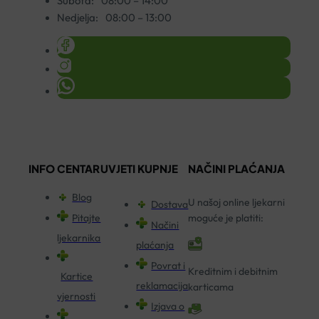
Subota:
08:00 – 14:00
Nedjelja:
08:00 – 13:00
INFO CENTAR
UVJETI KUPNJE
NAČINI PLAĆANJA
Blog
U našoj online ljekarni
Dostava
Pitajte
moguće je platiti:
Načini
ljekarnika
plaćanja
Povrat i
Kreditnim i debitnim
Kartice
reklamacija
karticama
vjernosti
Izjava o