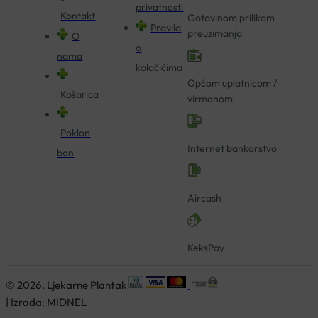
privatnosti
Kontakt
Gotovinom prilikom
Pravila
preuzimanja
O
o
nama
kolačićima
Općom uplatnicom /
Košarica
virmanom
Poklon
Internet bankarstvo
bon
Aircash
KeksPay
© 2026. Ljekarne Plantak
| Izrada:
MIDNEL