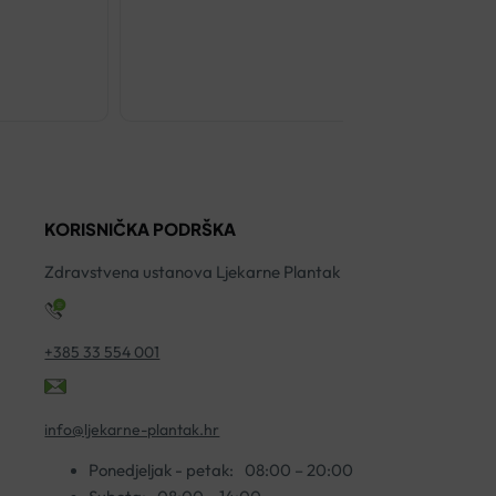
€
27.00
APIMEL
PROIMUNAL
DEFENSE
AMPULE
20X10ML
KORISNIČKA PODRŠKA
količina
Zdravstvena ustanova Ljekarne Plantak
+385 33 554 001
info@ljekarne-plantak.hr
Ponedjeljak - petak:
08:00 – 20:00