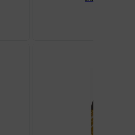
€
11.75
CINK
SELEN
+
B6
KAPSULE
A60
NATURAL
WEALTH
količina