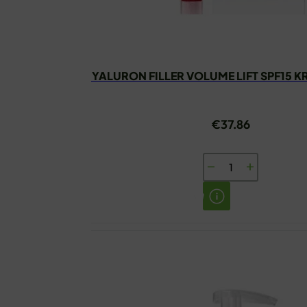
EUCERIN HYALURON FILLER VOLUME LIFT SPF15 
€
37.86
EUCERIN
HYALURON
FILLER
VOLUME
LIFT
SPF15
KREMA