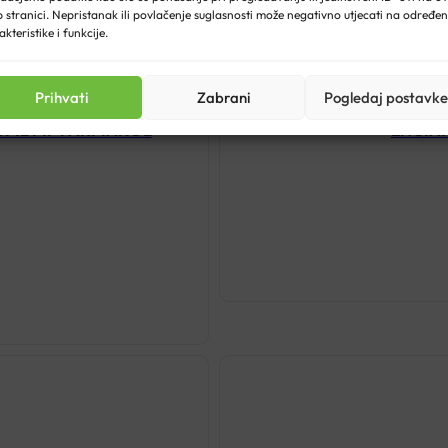
 stranici. Nepristanak ili povlačenje suglasnosti može negativno utjecati na određe
akteristike i funkcije.
Prihvati
Zabrani
Pogledaj postavke
0ML PIP FARMAKOL
ENCIAN