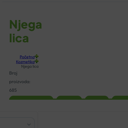
Njega
lica
Početna
Kozmetika
Njega lica
Broj
proizvoda:
685
Akne i
Anti age
Čišćenje
Hiperp
problematična
njega
lica
koža