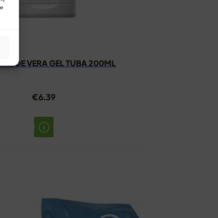
ne
 ALOE VERA GEL TUBA 200ML
€
6.39