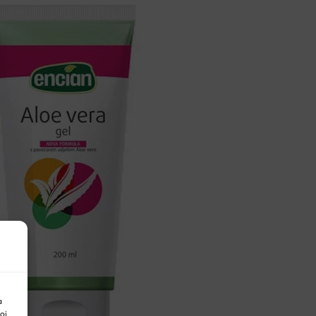
40ML
količina
a
oj