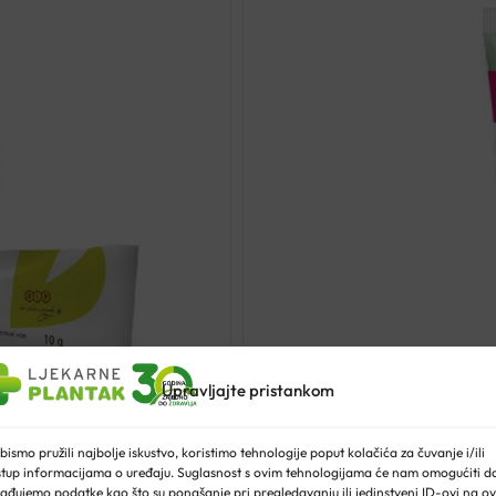
Upravljajte pristankom
bismo pružili najbolje iskustvo, koristimo tehnologije poput kolačića za čuvanje i/ili
stup informacijama o uređaju. Suglasnost s ovim tehnologijama će nam omogućiti d
ađujemo podatke kao što su ponašanje pri pregledavanju ili jedinstveni ID-ovi na ov