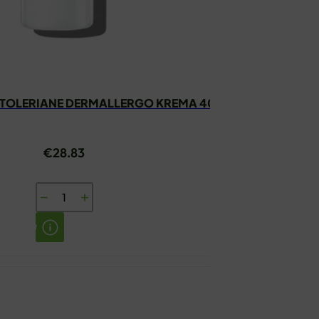
 TOLERIANE DERMALLERGO KREMA 40ML
€
28.83
LA
ROCHE
POSAY
TOLERIANE
DERMALLERGO
KREMA