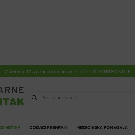
Ostvarite 10% popusta na prvu narudžbu. KLIKNITE OVDJE
Products
search
OZMETIKA
DODACI PREHRANI
MEDICINSKA POMAGALA