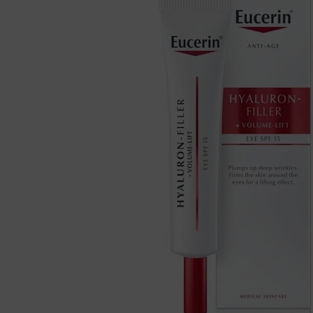
PIP
FARMAKOL
količina