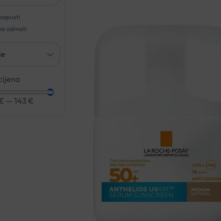
 popusti
no odmah
cijena
€
—
143
€