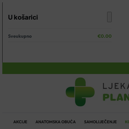
U košarici
Sveukupno
€
0.00
Nema proizvoda u košarici.
KOŠARICA
AKCIJE
ANATOMSKA OBUĆA
SAMOLIJEČENJE
K