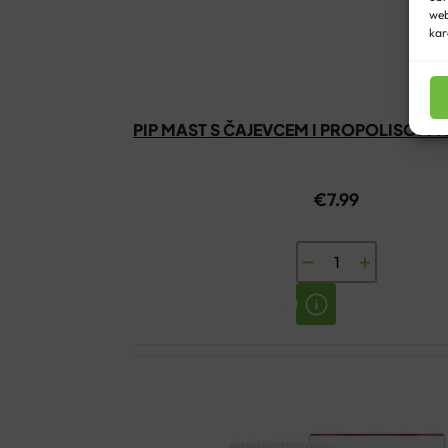
web
kar
DERMAPIP MAST S ČAJEVCEM I PROPOLISOM 1
€
7.99
DERMAPIP
MAST
S
ČAJEVCEM
I
PROPOLISOM
10ML