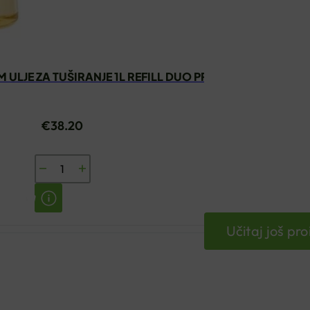
ULJE ZA TUŠIRANJE 1L REFILL DUO PROMO
€
38.20
BIODERMA
ATODERM
ULJE
ZA
Učitaj još pr
TUŠIRANJE
1L
REFILL