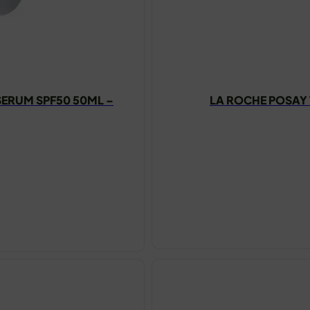
SERUM SPF50 50ML –
LA ROCHE POSAY
tna
a
4.