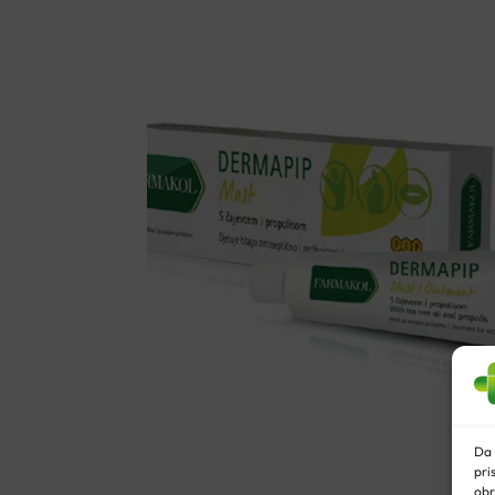
TONIRANI
SERUM
SPF50
50ML
-
MEDIUM
količina
Da 
pri
obr