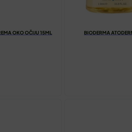
KREMA OKO OČIJU 15ML
BIODERMA ATODERM 