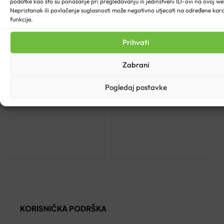
podatke kao što su ponašanje pri pregledavanju ili jedinstveni ID-ovi na ovoj web
Nepristanak ili povlačenje suglasnosti može negativno utjecati na određene karak
funkcije.
Prihvati
Zabrani
Pogledaj postavke
10ML
KORISNIČKA PODRŠKA