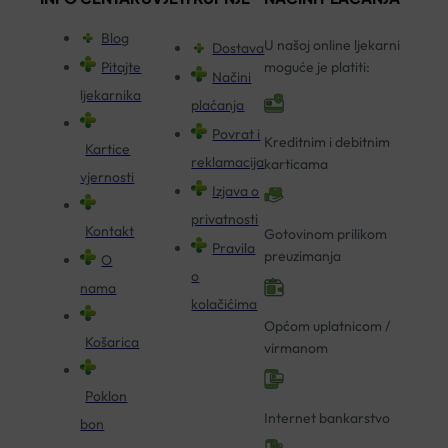
Blog
U našoj online ljekarni
Dostava
Pitajte
moguće je platiti:
Načini
ljekarnika
plaćanja
Povrat i
Kreditnim i debitnim
Kartice
reklamacija
karticama
vjernosti
Izjava o
privatnosti
Kontakt
Gotovinom prilikom
Pravila
preuzimanja
O
o
nama
kolačićima
Općom uplatnicom /
Košarica
virmanom
Poklon
Internet bankarstvo
bon