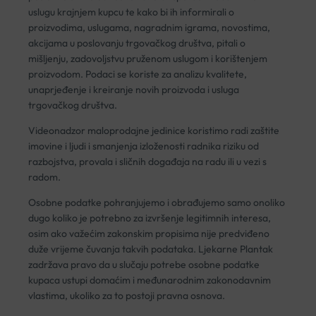
uslugu krajnjem kupcu te kako bi ih informirali o
proizvodima, uslugama, nagradnim igrama, novostima,
akcijama u poslovanju trgovačkog društva, pitali o
mišljenju, zadovoljstvu pruženom uslugom i korištenjem
proizvodom. Podaci se koriste za analizu kvalitete,
unaprjeđenje i kreiranje novih proizvoda i usluga
trgovačkog društva.
Videonadzor maloprodajne jedinice koristimo radi zaštite
imovine i ljudi i smanjenja izloženosti radnika riziku od
razbojstva, provala i sličnih događaja na radu ili u vezi s
radom.
Osobne podatke pohranjujemo i obrađujemo samo onoliko
dugo koliko je potrebno za izvršenje legitimnih interesa,
osim ako važećim zakonskim propisima nije predviđeno
duže vrijeme čuvanja takvih podataka. Ljekarne Plantak
zadržava pravo da u slučaju potrebe osobne podatke
kupaca ustupi domaćim i međunarodnim zakonodavnim
vlastima, ukoliko za to postoji pravna osnova.