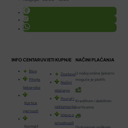
INFO CENTAR
UVJETI KUPNJE
NAČINI PLAĆANJA
Blog
U našoj online ljekarni
Dostava
Pitajte
moguće je platiti:
Načini
ljekarnika
plaćanja
Povrat i
Kreditnim i debitnim
Kartice
reklamacija
karticama
vjernosti
Izjava o
privatnosti
Kontakt
Gotovinom prilikom