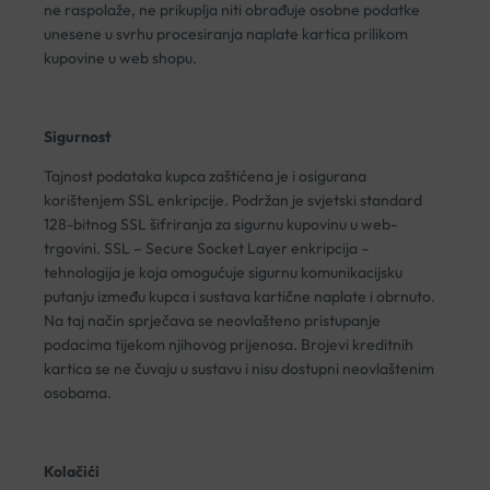
ne raspolaže, ne prikuplja niti obrađuje osobne podatke
unesene u svrhu procesiranja naplate kartica prilikom
kupovine u web shopu.
Sigurnost
Tajnost podataka kupca zaštićena je i osigurana
korištenjem SSL enkripcije. Podržan je svjetski standard
128-bitnog SSL šifriranja za sigurnu kupovinu u web-
trgovini. SSL – Secure Socket Layer enkripcija –
tehnologija je koja omogućuje sigurnu komunikacijsku
putanju između kupca i sustava kartične naplate i obrnuto.
Na taj način sprječava se neovlašteno pristupanje
podacima tijekom njihovog prijenosa. Brojevi kreditnih
kartica se ne čuvaju u sustavu i nisu dostupni neovlaštenim
osobama.
Kolačići