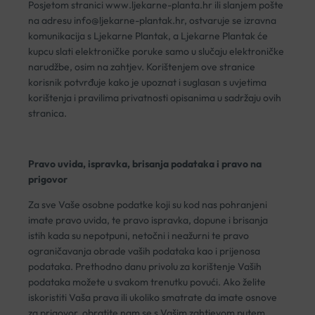
Posjetom stranici www.ljekarne-planta.hr ili slanjem pošte
na adresu
info@ljekarne-plantak.hr
, ostvaruje se izravna
komunikacija s Ljekarne Plantak, a Ljekarne Plantak će
kupcu slati elektroničke poruke samo u slučaju elektroničke
narudžbe, osim na zahtjev. Korištenjem ove stranice
korisnik potvrđuje kako je upoznat i suglasan s uvjetima
korištenja i pravilima privatnosti opisanima u sadržaju ovih
stranica.
Pravo uvida, ispravka, brisanja podataka i pravo na
prigovor
Za sve Vaše osobne podatke koji su kod nas pohranjeni
imate pravo uvida, te pravo ispravka, dopune i brisanja
istih kada su nepotpuni, netočni i neažurni te pravo
ograničavanja obrade vaših podataka kao i prijenosa
podataka. Prethodno danu privolu za korištenje Vaših
podataka možete u svakom trenutku povući. Ako želite
iskoristiti Vaša prava ili ukoliko smatrate da imate osnove
za prigovor, obratite nam se s Vašim zahtjevom putem