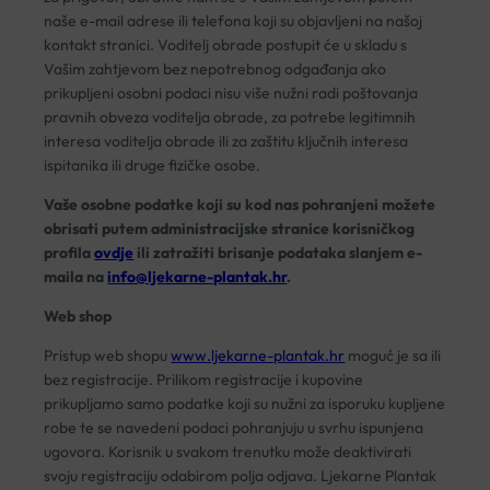
naše e-mail adrese ili telefona koji su objavljeni na našoj
kontakt stranici. Voditelj obrade postupit će u skladu s
Vašim zahtjevom bez nepotrebnog odgađanja ako
prikupljeni osobni podaci nisu više nužni radi poštovanja
pravnih obveza voditelja obrade, za potrebe legitimnih
interesa voditelja obrade ili za zaštitu ključnih interesa
ispitanika ili druge fizičke osobe.
Vaše osobne podatke koji su kod nas pohranjeni možete
obrisati putem administracijske stranice korisničkog
profila
ovdje
ili zatražiti brisanje podataka slanjem e-
maila na
info@ljekarne-plantak.hr
.
Web shop
Pristup web shopu
www.ljekarne-plantak.hr
moguć je sa ili
bez registracije. Prilikom registracije i kupovine
prikupljamo samo podatke koji su nužni za isporuku kupljene
robe te se navedeni podaci pohranjuju u svrhu ispunjena
ugovora. Korisnik u svakom trenutku može deaktivirati
svoju registraciju odabirom polja odjava. Ljekarne Plantak