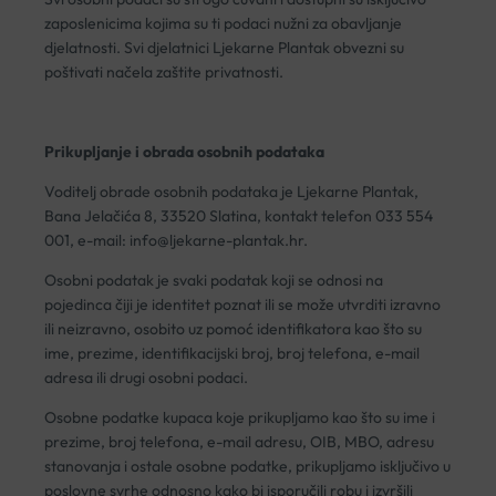
zaposlenicima kojima su ti podaci nužni za obavljanje
djelatnosti. Svi djelatnici Ljekarne Plantak obvezni su
poštivati načela zaštite privatnosti.
Prikupljanje i obrada osobnih podataka
Voditelj obrade osobnih podataka je Ljekarne Plantak,
Bana Jelačića 8, 33520 Slatina, kontakt telefon 033 554
001, e-mail:
info@ljekarne-plantak.hr
.
Osobni podatak je svaki podatak koji se odnosi na
pojedinca čiji je identitet poznat ili se može utvrditi izravno
ili neizravno, osobito uz pomoć identifikatora kao što su
ime, prezime, identifikacijski broj, broj telefona, e-mail
adresa ili drugi osobni podaci.
Osobne podatke kupaca koje prikupljamo kao što su ime i
prezime, broj telefona, e-mail adresu, OIB, MBO, adresu
stanovanja i ostale osobne podatke, prikupljamo isključivo u
poslovne svrhe odnosno kako bi isporučili robu i izvršili