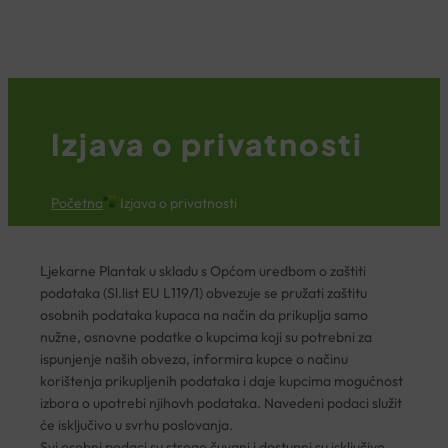
KOŠARICA
Izjava o privatnosti
Početna
Izjava o privatnosti
Ljekarne Plantak u skladu s Općom uredbom o zaštiti
podataka (Sl.list EU L119/1) obvezuje se pružati zaštitu
osobnih podataka kupaca na način da prikuplja samo
nužne, osnovne podatke o kupcima koji su potrebni za
ispunjenje naših obveza, informira kupce o načinu
korištenja prikupljenih podataka i daje kupcima mogućnost
izbora o upotrebi njihovh podataka. Navedeni podaci služit
će isključivo u svrhu poslovanja.
Svi osobni podaci su strogo čuvani i dostupni su isključivo