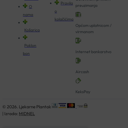
Pravila
preuzimanja
O
o
nama
kolačićima
Općom uplatnicom /
Košarica
virmanom
Poklon
Internet bankarstvo
bon
Aircash
KeksPay
© 2026. Ljekarne Plantak
| Izrada:
MIDNEL