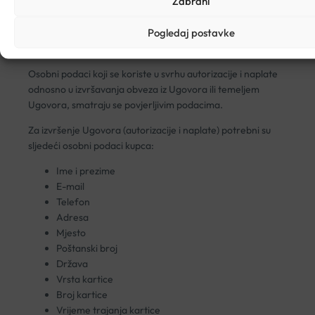
Zabrani
WSPay koristi SSL certifikat 256 bitne enkripcije te TLS 1.2
Pogledaj postavke
kriptografski protokol kao najviše stupnjeve zaštite kod
upisa i prijenosa podataka.
Osobni podaci koji se koriste u svrhu autorizacije i naplate
odnosno u izvršavanja obveza iz Ugovora ili temeljem
Ugovora, smatraju se povjerljivim podacima.
Za izvršenje Ugovora (autorizacije i naplate) potrebni su
sljedeći osobni podaci kupca:
Ime i prezime
E-mail
Telefon
Adresa
Mjesto
Poštanski broj
Država
Vrsta kartice
Broj kartice
Vrijeme trajanja kartice