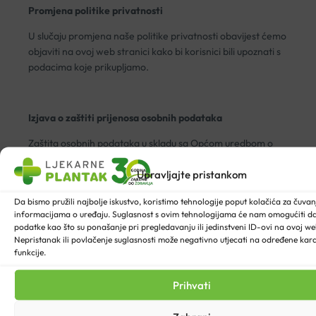
Promjena politike privatnosti
U slučaju promjena naše politike privatnosti obavijest ćemo
objaviti na ovoj web stranici kako bi korisnici bili upoznati s
podacima koje prikupljamo.
Izjava o zaštiti prijenosa osobnih podataka
Zaštita osobnih podataka u skladu sa Općom uredbom o
zaštiti podataka Europskog parlamenta i Vijeća broj
Upravljajte pristankom
2016/679-Uredba te provedbe Opće uredbe o zaštiti
podataka
Da bismo pružili najbolje iskustvo, koristimo tehnologije poput kolačića za čuvanje
informacijama o uređaju. Suglasnost s ovim tehnologijama će nam omogućiti 
WSPay kao izvršitelj provođenja autorizacije i naplate
podatke kao što su ponašanje pri pregledavanju ili jedinstveni ID-ovi na ovoj web
kreditnih kartica postupa s osobnim podacima u svojstvu
Nepristanak ili povlačenje suglasnosti može negativno utjecati na određene karak
izvršitelja obrade te sa osobnim podacima postupa u skladu
funkcije.
sa Općom uredbom o zaštiti podataka Europskog
parlamenta i Vijeća broj 2016/679 te prema strogim
Prihvati
pravilima PCI DSS L1 regulative o zaštititi upisa i prijenosa
podataka.