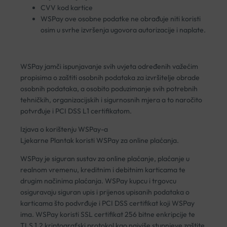
CVV kod kartice
WSPay ove osobne podatke ne obrađuje niti koristi
osim u svrhe izvršenja ugovora autorizacije i naplate.
WSPay jamči ispunjavanje svih uvjeta određenih važećim
propisima o zaštiti osobnih podataka za izvršitelje obrade
osobnih podataka, a osobito poduzimanje svih potrebnih
tehničkih, organizacijskih i sigurnosnih mjera a to naročito
potvrđuje i PCI DSS L1 certifikatom.
Izjava o korištenju WSPay-a
Ljekarne Plantak koristi WSPay za online plaćanja.
WSPay je siguran sustav za online plaćanje, plaćanje u
realnom vremenu, kreditnim i debitnim karticama te
drugim načinima plaćanja. WSPay kupcu i trgovcu
osiguravaju siguran upis i prijenos upisanih podataka o
karticama što podvrđuje i PCI DSS certifikat koji WSPay
ima. WSPay koristi SSL certifikat 256 bitne enkripcije te
TLS 1.2 kriptografski protokol kao najviše stupnjeve zaštite