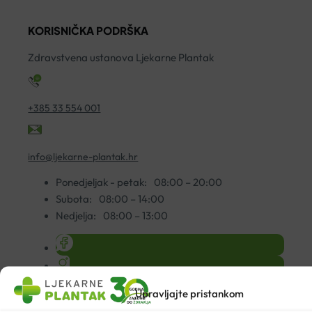
KORISNIČKA PODRŠKA
Zdravstvena ustanova Ljekarne Plantak
+385 33 554 001
info@ljekarne-plantak.hr
Ponedjeljak - petak:
08:00 – 20:00
Subota:
08:00 – 14:00
Nedjelja:
08:00 – 13:00
Upravljajte pristankom