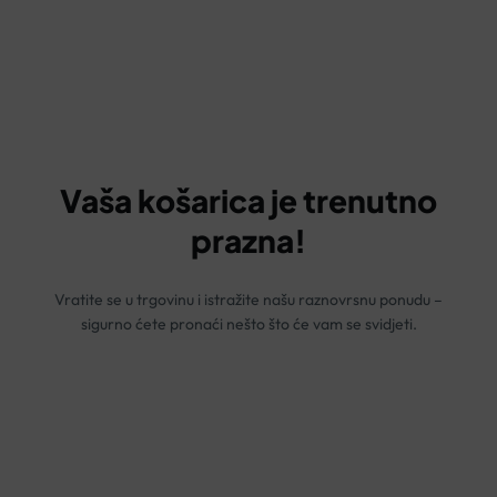
KOŠARICA
Vaša košarica je trenutno
prazna!
Vratite se u trgovinu i istražite našu raznovrsnu ponudu –
sigurno ćete pronaći nešto što će vam se svidjeti.
POVRATAK NA TRGOVINU