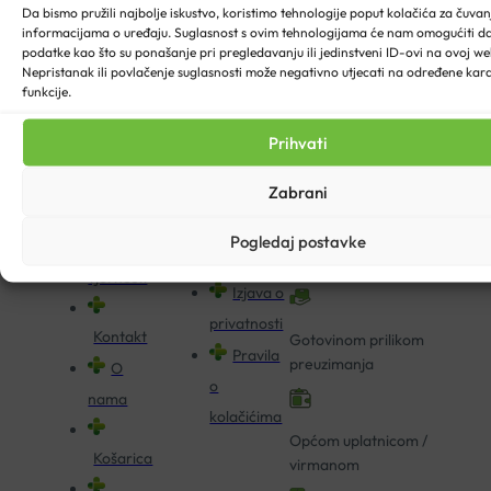
Da bismo pružili najbolje iskustvo, koristimo tehnologije poput kolačića za čuvanje
informacijama o uređaju. Suglasnost s ovim tehnologijama će nam omogućiti 
podatke kao što su ponašanje pri pregledavanju ili jedinstveni ID-ovi na ovoj web
Nepristanak ili povlačenje suglasnosti može negativno utjecati na određene karak
INFO CENTAR
UVJETI KUPNJE
NAČINI PLAĆANJA
funkcije.
Blog
U našoj online ljekarni
Dostava
Prihvati
Pitajte
moguće je platiti:
Načini
ljekarnika
Zabrani
plaćanja
Povrat i
Kreditnim i debitnim
Pogledaj postavke
Kartice
reklamacija
karticama
vjernosti
Izjava o
privatnosti
Kontakt
Gotovinom prilikom
Pravila
preuzimanja
O
o
nama
kolačićima
Općom uplatnicom /
Košarica
virmanom