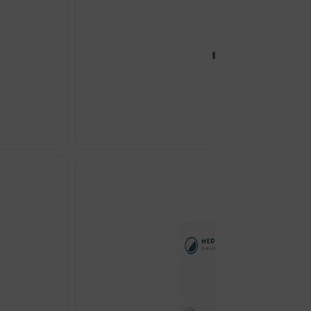
ESI DIURERBE FORTE POCK
€
18.75
ESI
DIURERBE
FORTE
POCKET
DRINK
A24
količina