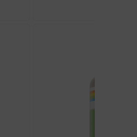
GREEN
COFFEE
L-
CARNITINE
KAPSULE
A60
HUG
YOUR
LIFE
količina