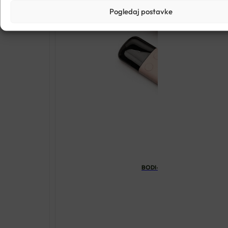
Pogledaj postavke
BODI-TEK AB BACK TONE SHAP
€
77.00
BODI-