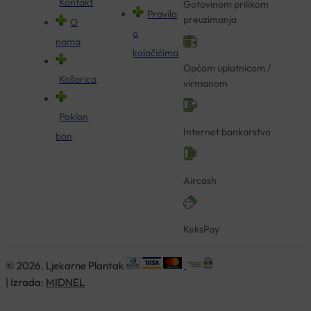
Kontakt
Gotovinom prilikom
Pravila
preuzimanja
O
o
nama
kolačićima
Općom uplatnicom /
Košarica
virmanom
Poklon
Internet bankarstvo
bon
Aircash
KeksPay
© 2026. Ljekarne Plantak
| Izrada:
MIDNEL