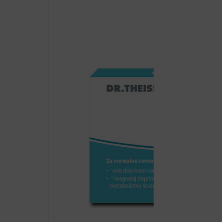
PŠENIČNE
TRAVE
750ML
količina