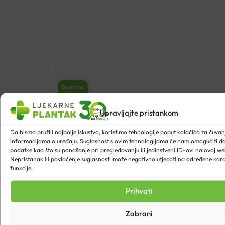
HERBAFAST DETOX KA
€
18.98
HERBAFAST
DETOX
KAPSULE
Besplatna
dostava
A10
količina
Upravljajte pristankom
Da bismo pružili najbolje iskustvo, koristimo tehnologije poput kolačića za čuvanje
informacijama o uređaju. Suglasnost s ovim tehnologijama će nam omogućiti 
podatke kao što su ponašanje pri pregledavanju ili jedinstveni ID-ovi na ovoj web
Nepristanak ili povlačenje suglasnosti može negativno utjecati na određene karak
funkcije.
Prihvati
Zabrani