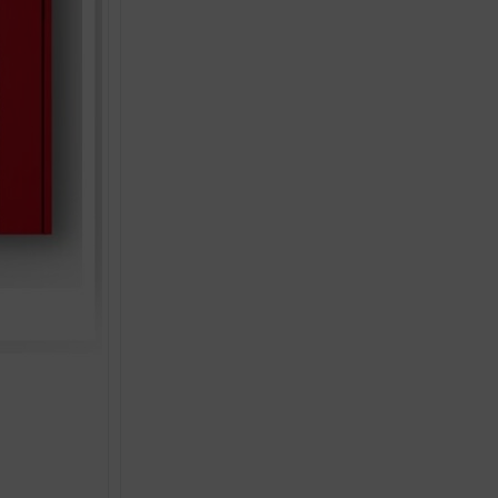
ELANCYL SLIM DESIGN 
€
33.97