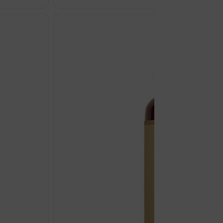
TEK
AB
BACK
TONE
SHAPE
POJAS
ZA
MIŠIĆE
količina