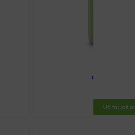
YUCCA 520MG KAPSULE A
€
24.05
Učitaj još 