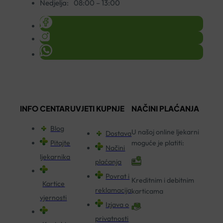
Nedjelja:
08:00 – 13:00
INFO CENTAR
UVJETI KUPNJE
NAČINI PLAĆANJA
Blog
U našoj online ljekarni
Dostava
Pitajte
moguće je platiti:
Načini
ljekarnika
plaćanja
Povrat i
Kreditnim i debitnim
Kartice
reklamacija
karticama
vjernosti
Izjava o
privatnosti