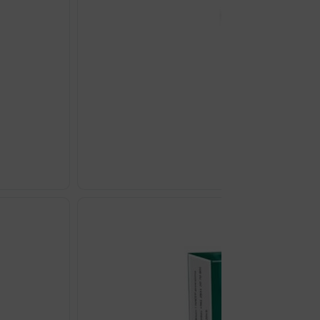
ZELENI ČAJ KAPSULE A
€
22.10
ZELENI
ČAJ
KAPSULE
A30
SOLARAY
količina