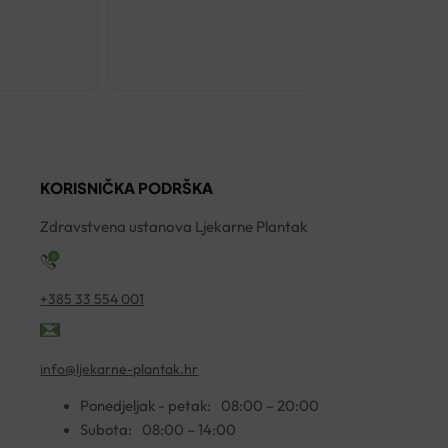
€
49.60
ENTEROSAT
KAPSULE
ZA
REGULACIJ
APETITA
KORISNIČKA PODRŠKA
A60
količina
Zdravstvena ustanova Ljekarne Plantak
+385 33 554 001
info@ljekarne-plantak.hr
Ponedjeljak - petak:
08:00 – 20:00
Subota:
08:00 – 14:00