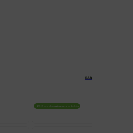
RABENHORST SOK OD PŠENIČ
€
7.69
+
€
0.10
povratna naknada za ambalažu
RABENHORS
SOK
OD