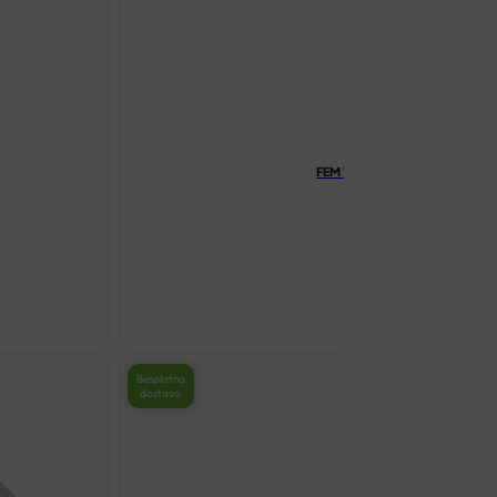
FEM VITAL HYDROLESS KAPSUL
€
10.38
FEM
VITAL
HYDROLESS
Besplatna
KAPSULE
dostava
A30
DR.THEISS
količina