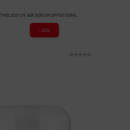
THELIOS UV AIR SERUM SPF50 50ML
LA ROCHE POS
- 25%
SPF50 50ML
SKU:
C015135
€
26.98
€
20.24
Naša najniža cijena:
€
26.98
Uštedite:
€
6.74
La Roche‑Posay
Anthelios U