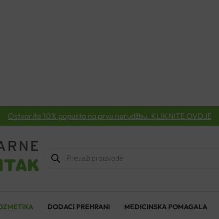
Ostvarite 10% popusta na prvu narudžbu. KLIKNITE OVDJE
Products
search
OZMETIKA
DODACI PREHRANI
MEDICINSKA POMAGALA