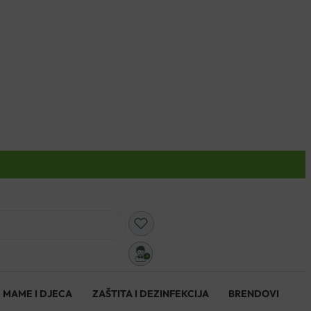
0
MAME I DJECA
ZAŠTITA I DEZINFEKCIJA
BRENDOVI
0