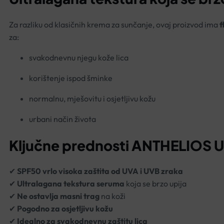
Za razliku od klasičnih krema za sunčanje, ovaj proizvod ima
f
za:
svakodnevnu njegu kože lica
korištenje ispod šminke
normalnu, mješovitu i osjetljivu kožu
urbani način života
Ključne prednosti ANTHELIOS 
✔
SPF50 vrlo visoka zaštita od UVA i UVB zraka
✔
Ultralagana tekstura seruma
koja se brzo upija
✔
Ne ostavlja masni trag
na koži
✔
Pogodno za osjetljivu kožu
✔
Idealno za svakodnevnu zaštitu lica