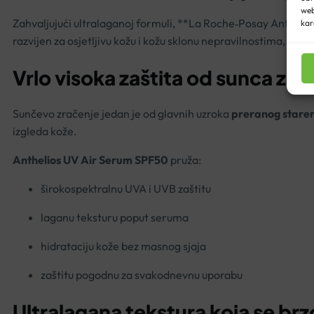
web
Zahvaljujući ultralaganoj formuli, **La Roche‑Posay Anthelio
kar
razvijen za osjetljivu kožu i kožu sklonu nepravilnostima, pru
Vrlo visoka zaštita od sunca za
Sunčevo zračenje jedan je od glavnih uzroka
preranog staren
izgleda kože.
Anthelios UV Air Serum SPF50
pruža:
širokospektralnu UVA i UVB zaštitu
laganu teksturu poput seruma
hidrataciju kože bez masnog sjaja
zaštitu pogodnu za svakodnevnu uporabu
Ultralagana tekstura koja se brz