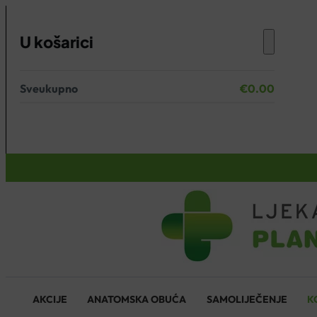
U košarici
Sveukupno
€
0.00
Nema proizvoda u košarici.
KOŠARICA
AKCIJE
ANATOMSKA OBUĆA
SAMOLIJEČENJE
K