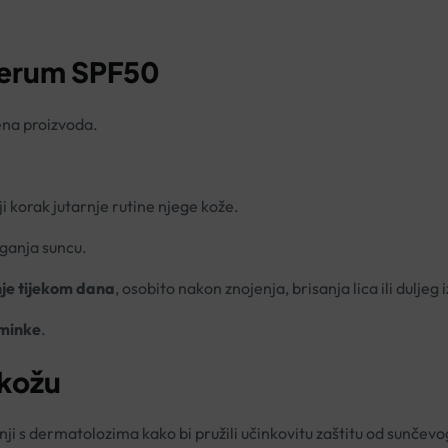
 Serum SPF50
ena proizvoda.
i korak jutarnje rutine njege kože.
aganja suncu.
je tijekom dana
, osobito nakon znojenja, brisanja lica ili duljeg
šminke
.
 kožu
dnji s dermatolozima kako bi pružili učinkovitu zaštitu od sunčev