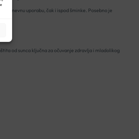
ne
svakodnevnu uporabu, čak i ispod šminke. Posebno je
štita od sunca ključna za očuvanje zdravlja i mladolikog