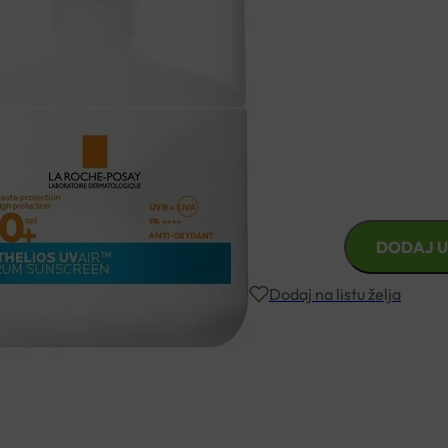
ultralaganoj teksturi seruma. B
svakodnevnu zaštitu kože lica,
✔ SPF50 zaštita od sunca za l
✔ ultralagani serum za svak
✔ brzo upijanje bez masnog o
✔ pogodno za osjetljivu kožu
✔ idealno za svakodnevnu nj
LA
DODAJ U
ROCHE
POSAY
Dodaj na listu želja
ANTHELIOS
UV
AIR
Besplatna dostava za narudžbe i
SERUM
SPF50