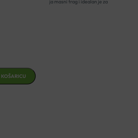
rzo se upija, ne ostavlja masni trag i idealan je za
 čak i ispod šminke.
ice
odnevnu uporabu
sjećaja
egu
 KOŠARICU
znad €49,99