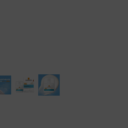
Rok isporuke: 2 – 5 dana
50ML
količina
Naručite telefonski
+385 3355 400