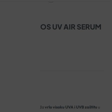
AY ANTHELIOS UV AIR SERUM
V Air Serum SPF50
pruža
vrlo visoku UVA i UVB zaštitu
u