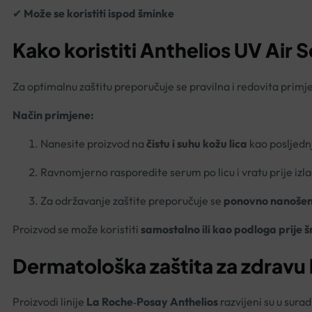
✔
Može se koristiti ispod šminke
Kako koristiti Anthelios UV Air
Za optimalnu zaštitu preporučuje se pravilna i redovita primj
Način primjene:
Nanesite proizvod na
čistu i suhu kožu lica
kao posljednj
Ravnomjerno rasporedite serum po licu i vratu prije izl
Za održavanje zaštite preporučuje se
ponovno nanošen
Proizvod se može koristiti
samostalno ili kao podloga prije 
Dermatološka zaštita za zdravu
Proizvodi linije
La Roche‑Posay
Anthelios
razvijeni su u sura