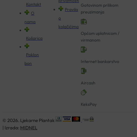
privatnosti
Kontakt
Gotovinom prilikom
Pravila
preuzimanja
O
o
nama
kolačićima
Općom uplatnicom /
Košarica
virmanom
Poklon
Internet bankarstvo
bon
Aircash
KeksPay
© 2026. Ljekarne Plantak
| Izrada:
MIDNEL