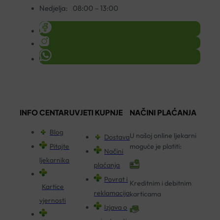
Nedjelja:
08:00 – 13:00
INFO CENTAR
UVJETI KUPNJE
NAČINI PLAĆANJA
Blog
U našoj online ljekarni
Dostava
Pitajte
moguće je platiti:
Načini
ljekarnika
plaćanja
Povrat i
Kreditnim i debitnim
Kartice
reklamacija
karticama
vjernosti
Izjava o