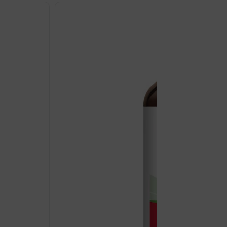
D3
4000
IU
60ML
MASTER
OF
PHARMACY
količina