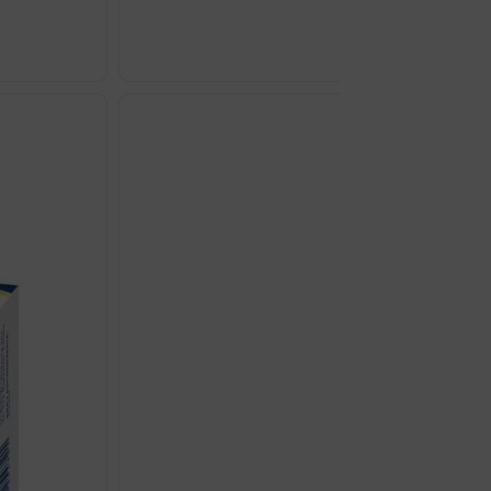
KALCIJ
CITRAT
1000MG
+
D3
KAPSULE
A90
SOLARAY
količina