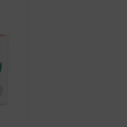
FORTE
KAPSULE
A20
količina