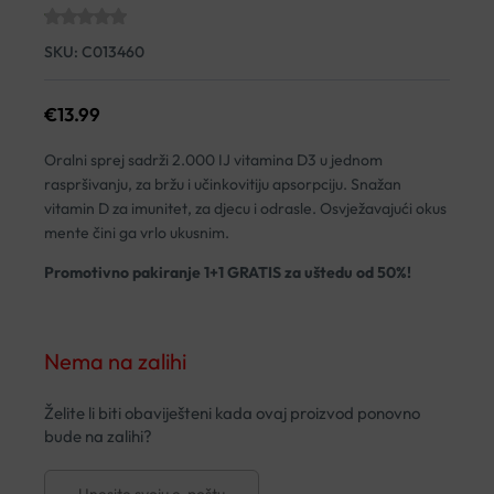
SKU:
C013460
€
13.99
Oralni sprej sadrži 2.000 IJ vitamina D3 u jednom
raspršivanju, za bržu i učinkovitiju apsorpciju. Snažan
vitamin D za imunitet, za djecu i odrasle. Osvježavajući okus
mente čini ga vrlo ukusnim.
Promotivno pakiranje 1+1 GRATIS za uštedu od 50%!
Nema na zalihi