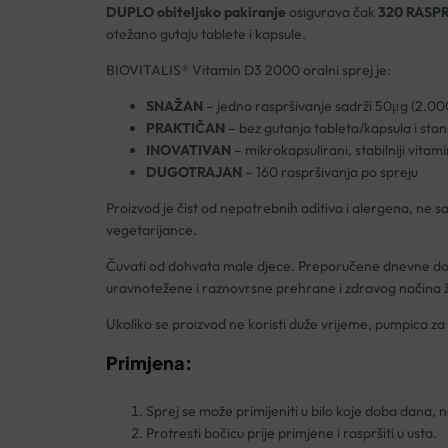
DUPLO
obiteljsko pakiranje
osigurava čak
320 RASP
otežano gutaju tablete i kapsule.
BIOVITALIS® Vitamin D3 2000 oralni sprej je:
SNAŽAN
– jedno raspršivanje sadrži 50μg (2.00
PRAKTIČAN
– bez gutanja tableta/kapsula i stan
INOVATIVAN
– mikrokapsulirani, stabilniji vitam
DUGOTRAJAN
– 160 raspršivanja po spreju
Proizvod je čist od nepotrebnih aditiva i alergena, ne sa
vegetarijance.
Čuvati od dohvata male djece. Preporučene dnevne doze
uravnotežene i raznovrsne prehrane i zdravog načina ž
Ukoliko se proizvod ne koristi duže vrijeme, pumpica za
Primjena:
Sprej se može primijeniti u bilo koje doba dana, n
Protresti bočicu prije primjene i raspršiti u usta.