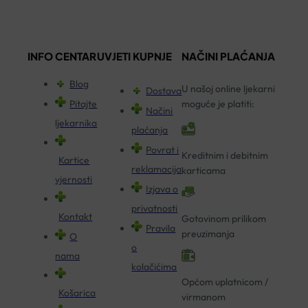
INFO CENTAR
UVJETI KUPNJE
NAČINI PLAĆANJA
Blog
U našoj online ljekarni
Dostava
Pitajte
moguće je platiti:
Načini
ljekarnika
plaćanja
Povrat i
Kreditnim i debitnim
Kartice
reklamacija
karticama
vjernosti
Izjava o
privatnosti
Kontakt
Gotovinom prilikom
Pravila
preuzimanja
O
o
nama
kolačićima
Općom uplatnicom /
Košarica
virmanom