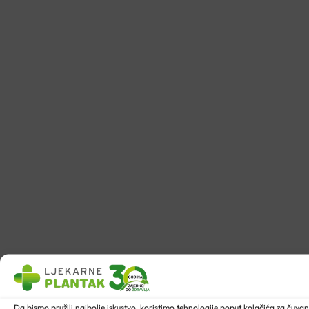
Da bismo pružili najbolje iskustvo, koristimo tehnologije poput kolačića za ču