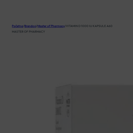
KOŠARICA
Početna
/
Brendovi
/
Master of Pharmacy
/
VITAMIN D 1000 IU KAPSULE A60
MASTER OF PHARMACY