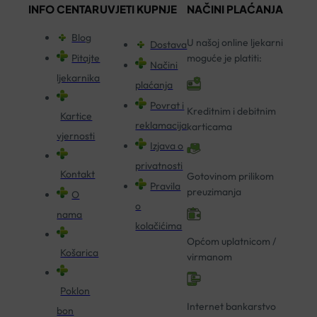
INFO CENTAR
UVJETI KUPNJE
NAČINI PLAĆANJA
Blog
U našoj online ljekarni
Dostava
Pitajte
moguće je platiti:
Načini
ljekarnika
plaćanja
Povrat i
Kreditnim i debitnim
Kartice
reklamacija
karticama
vjernosti
Izjava o
privatnosti
Kontakt
Gotovinom prilikom
Pravila
preuzimanja
O
o
nama
kolačićima
Općom uplatnicom /
Košarica
virmanom
Poklon
Internet bankarstvo
bon