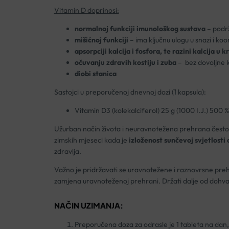
Vitamin D doprinosi:
normalnoj funkciji imunološkog sustava
– podrž
mišićnoj funkciji
– ima ključnu ulogu u snazi i ko
apsorpciji kalcija i fosfora, te razini kalcija u k
očuvanju zdravih kostiju i zuba
– bez dovoljne k
diobi stanica
Sastojci u preporučenoj dnevnoj dozi (1 kapsula):
Vitamin D3 (kolekalciferol) 25 g (1000 I.J.) 500 
Užurban način života i neuravnotežena prehrana često 
zimskih mjeseci kada je
izloženost sunčevoj svjetlosti
zdravlja.
Važno je pridržavati se uravnotežene i raznovrsne preh
zamjena uravnoteženoj prehrani. Držati dalje od dohva
NAČIN UZIMANJA:
Preporučena doza za odrasle je 1 tableta na dan,