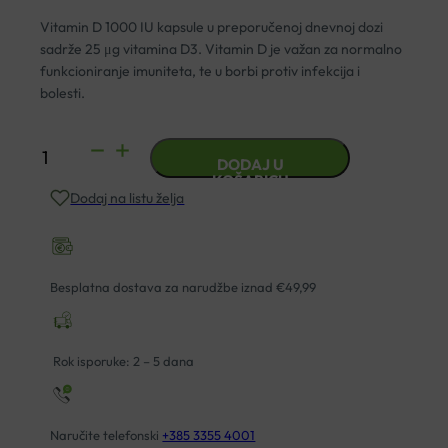
Vitamin D 1000 IU kapsule u preporučenoj dnevnoj dozi
sadrže 25 μg vitamina D3. Vitamin D je važan za normalno
funkcioniranje imuniteta, te u borbi protiv infekcija i
bolesti.
VITAMIN
DODAJ U
D
KOŠARICU
Dodaj na listu želja
1000
IU
KAPSULE
A60
Besplatna dostava za narudžbe iznad €49,99
MASTER
OF
PHARMACY
Rok isporuke: 2 – 5 dana
količina
Naručite telefonski
+385 3355 4001