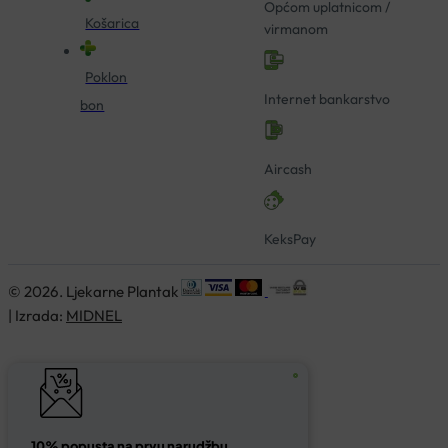
Općom uplatnicom /
Košarica
virmanom
Poklon
Internet bankarstvo
bon
Aircash
KeksPay
© 2026. Ljekarne Plantak
| Izrada:
MIDNEL
10% popusta na prvu narudžbu