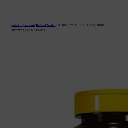
KOŠARICA
Početna
/
Brendovi
/
Natural Wealth
/
NATURAL WEALTH VITAMIN D 1000
PROTECT A50 1+1 GRATIS