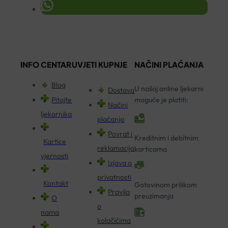
INFO CENTAR
UVJETI KUPNJE
NAČINI PLAĆANJA
Blog
U našoj online ljekarni
Dostava
Pitajte
moguće je platiti:
Načini
ljekarnika
plaćanja
Povrat i
Kreditnim i debitnim
Kartice
reklamacija
karticama
vjernosti
Izjava o
privatnosti
Kontakt
Gotovinom prilikom
Pravila
preuzimanja
O
o
nama
kolačićima