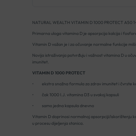
NATURAL WEALTH VITAMIN D 1000 PROTECT A50 1+
Primarna uloga vitamina D je apsorpcija kalcija i fosf
Vitamin D važan je i za očuvanje normalne funkcije miši
Novija istraživanja potvrđuju i važnost vitamina D u oču
imunitet.
VITAMIN D 1000 PROTECT
• ekstra snažna formula za zdrav imunitet i čvrste ko
• čak 1000 I.J. vitamina D3 u svakoj kapsuli
• samo jedna kapsula dnevno
Vitamin D doprinosi normalnoj apsorpciji/iskorištenju ka
u procesu dijeljenja stanica.