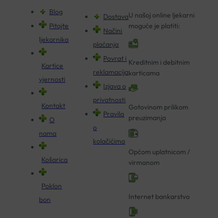
Blog
U našoj online ljekarni
Dostava
Pitajte
moguće je platiti:
Načini
ljekarnika
plaćanja
Povrat i
Kreditnim i debitnim
Kartice
reklamacija
karticama
vjernosti
Izjava o
privatnosti
Kontakt
Gotovinom prilikom
Pravila
preuzimanja
O
o
nama
kolačićima
Općom uplatnicom /
Košarica
virmanom
Poklon
Internet bankarstvo
bon