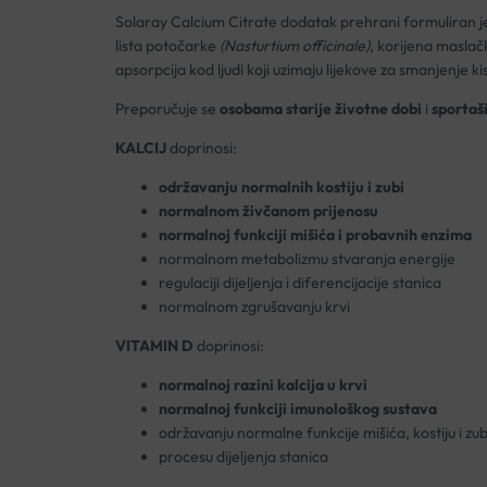
Solaray Calcium Citrate dodatak prehrani formuliran je z
lista potočarke
(Nasturtium officinale)
, korijena masla
apsorpcija kod ljudi koji uzimaju lijekove za smanjenje ki
Preporučuje se
osobama starije životne dobi
i
sportaš
KALCIJ
doprinosi:
održavanju normalnih kostiju i zubi
normalnom živčanom prijenosu
normalnoj funkciji mišića i probavnih enzima
normalnom metabolizmu stvaranja energije
regulaciji dijeljenja i diferencijacije stanica
normalnom zgrušavanju krvi
VITAMIN D
doprinosi:
normalnoj razini kalcija u krvi
normalnoj funkciji imunološkog sustava
održavanju normalne funkcije mišića, kostiju i zub
procesu dijeljenja stanica