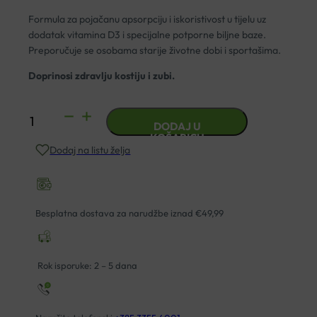
Formula za pojačanu apsorpciju i iskoristivost u tijelu uz
dodatak vitamina D3 i specijalne potporne biljne baze.
Preporučuje se osobama starije životne dobi i sportašima.
Doprinosi zdravlju kostiju i zubi.
KALCIJ
DODAJ U
CITRAT
KOŠARICU
Dodaj na listu želja
1000MG
+
D3
KAPSULE
Besplatna dostava za narudžbe iznad €49,99
A90
SOLARAY
količina
Rok isporuke: 2 – 5 dana