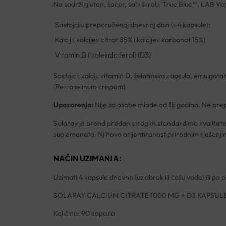
Ne sadrži gluten, šećer, sol i škrob. True Blue™, LAB Ver
Sastojci u preporučenoj dnevnoj dozi (=4 kapsule):
Kalcij ( kalcijev citrat 85% i kalcijev karbonat 15%)
Vitamin D ( kolekalciferol) (D3)
Sastojci: kalcij, vitamin D, želatinska kapsula, emulgato
(Petroselinum crispum).
Upozorenja:
Nije za osobe mlađe od 18 godina. Ne prepo
Solaray je brend predan strogim standardima kvalitete, 
suplemenata. Njihova
orijentiranost
prirodnim rješenjim
NAČIN UZIMANJA:
Uzimati 4 kapsule dnevno (uz obrok ili čašu vode) ili po
SOLARAY CALCIUM CITRATE 1000 MG + D3 KAPSUL
Količina: 90 kapsula