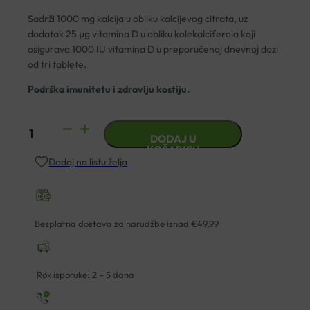
Sadrži 1000 mg kalcija u obliku kalcijevog citrata, uz
dodatak 25 µg vitamina D u obliku kolekalciferola koji
osigurava 1000 IU vitamina D u preporučenoj dnevnoj dozi
od tri tablete.
Podrška imunitetu i zdravlju kostiju.
KALCIJ
DODAJ U
CITRAT
KOŠARICU
Dodaj na listu želja
D3
1000MG
TABLETE
A90
Besplatna dostava za narudžbe iznad €49,99
KAL
količina
Rok isporuke: 2 – 5 dana