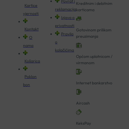
Povrat i
Kreditnim i debitnim
Kartice
reklamacija
karticama
vjernosti
Izjava o
privatnosti
Kontakt
Gotovinom prilikom
Pravila
preuzimanja
O
o
nama
kolačićima
Općom uplatnicom /
Košarica
virmanom
Poklon
Internet bankarstvo
bon
Aircash
KeksPay