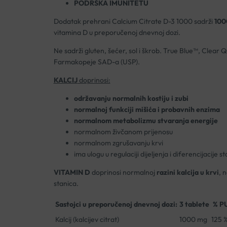
PODRŠKA IMUNITETU
Dodatak prehrani Calcium Citrate D-3 1000 sadrži
1000
vitamina D u preporučenoj dnevnoj dozi.
Ne sadrži gluten, šećer, sol i škrob. True Blue™, Clear 
Farmakopeje SAD-a (USP).
KALCIJ
doprinosi:
održavanju normalnih kostiju i zubi
normalnoj funkciji mišića i probavnih enzima
normalnom metabolizmu stvaranja energije
normalnom živčanom prijenosu
normalnom zgrušavanju krvi
ima ulogu u regulaciji dijeljenja i diferencijacije s
VITAMIN D
doprinosi normalnoj
razini kalcija u krvi
, 
stanica.
Sastojci u preporučenoj dnevnoj dozi:
3 tablete
% P
Kalcij (kalcijev citrat)
1000 mg
125 