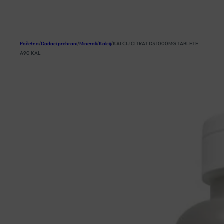
KOŠARICA
Početna
/
Dodaci prehrani
/
Minerali
/
Kalcij
/
KALCIJ CITRAT D3 1000MG TABLETE
A90 KAL