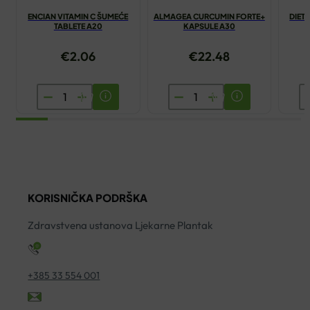
ENCIAN VITAMIN C ŠUMEĆE
ALMAGEA CURCUMIN FORTE+
DIET
TABLETE A20
KAPSULE A30
€
2.06
€
22.48
ENCIAN
ALMAGEA
D
VITAMIN
CURCUMIN
M
C
FORTE+
N
ŠUMEĆE
KAPSULE
K
TABLETE
A30
A
A20
količina
ko
KORISNIČKA PODRŠKA
količina
Zdravstvena ustanova Ljekarne Plantak
+385 33 554 001