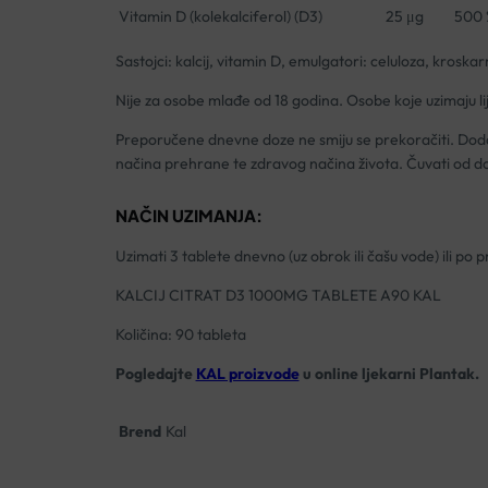
Vitamin D (kolekalciferol) (D3)
25 μg
500 
Sastojci: kalcij, vitamin D, emulgatori: celuloza, kroskar
Nije za osobe mlađe od 18 godina. Osobe koje uzimaju li
Preporučene dnevne doze ne smiju se prekoračiti. Doda
načina prehrane te zdravog načina života. Čuvati od d
NAČIN UZIMANJA:
Uzimati 3 tablete dnevno (uz obrok ili čašu vode) ili po
KALCIJ CITRAT D3 1000MG TABLETE A90 KAL
Količina: 90 tableta
Pogledajte
KAL proizvode
u online ljekarni Plantak.
Brend
Kal