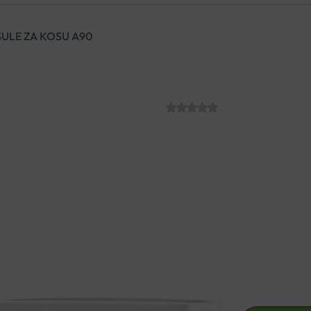
ULE ZA KOSU A90
PANTOGAR KAP
SKU:
C012229
€
33.70
Pantogar® vegan kapsule sadrže
kose opskrbljuju iznutra važni
Jačaju folikule vlasi i
poboljš