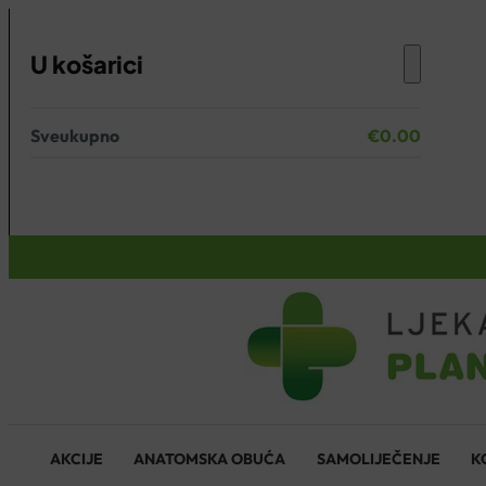
U košarici
Sveukupno
€
0.00
Nema proizvoda u košarici.
KOŠARICA
AKCIJE
ANATOMSKA OBUĆA
SAMOLIJEČENJE
K