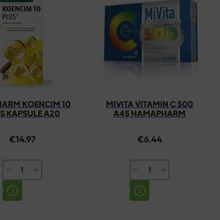
HARM KOENCIM 10
MIVITA VITAMIN C 500
S KAPSULE A20
A45 HAMAPHARM
€
14.97
€
6.44
DIETPHARM
MIVITA
KOENCIM
VITAMIN
10
C
PLUS
500