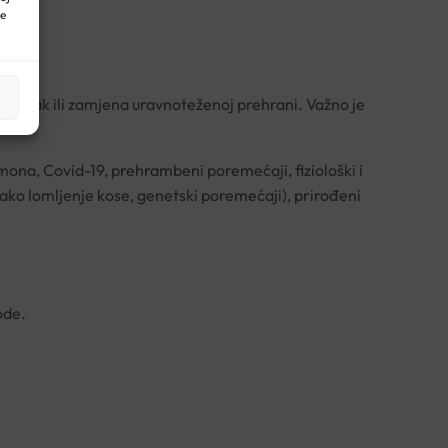
ne
jestak ili zamjena uravnoteženoj prehrani. Važno je
mona, Covid-19, prehrambeni poremećaji, fiziološki i
lako lomljenje kose, genetski poremećaji), prirođeni
ode.