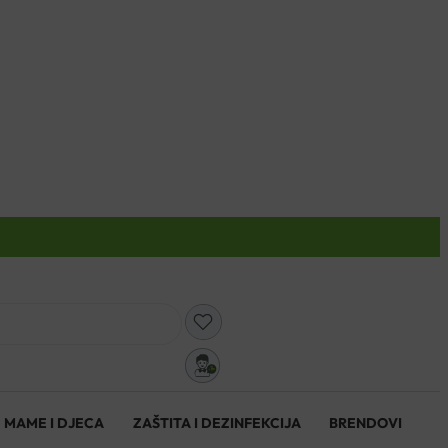
0
MAME I DJECA
ZAŠTITA I DEZINFEKCIJA
BRENDOVI
0