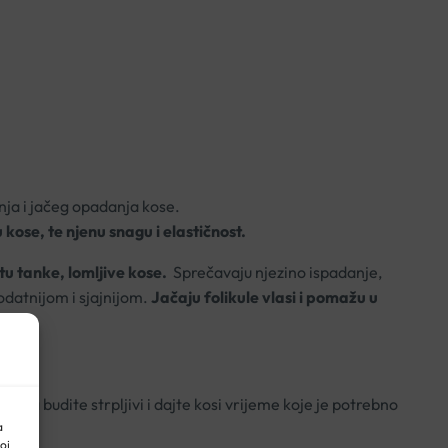
nja i jačeg opadanja kose.
 kose, te njenu snagu i elastičnost.
tu tanke, lomljive kose.
Sprečavaju njezino ispadanje,
podatnijom i sjajnijom.
Jačaju folikule vlasi i pomažu u
 kose.
toga budite strpljivi i dajte kosi vrijeme koje je potrebno
a
oj