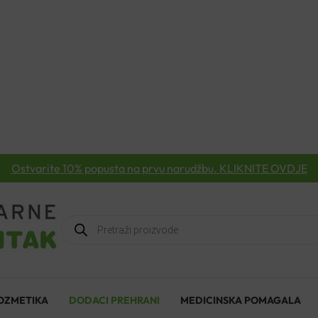
Ostvarite 10% popusta na prvu narudžbu. KLIKNITE OVDJE
Products
search
OZMETIKA
DODACI PREHRANI
MEDICINSKA POMAGALA