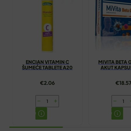
ENCIAN VITAMIN C
MIVITA BETA
ŠUMEĆE TABLETE A20
AKUT KAPSU
HAMAPH
€
2.06
€
18.5
ENCIAN
MIVITA
VITAMIN
BETA
C
GLUKAN
ŠUMEĆE
AKUT