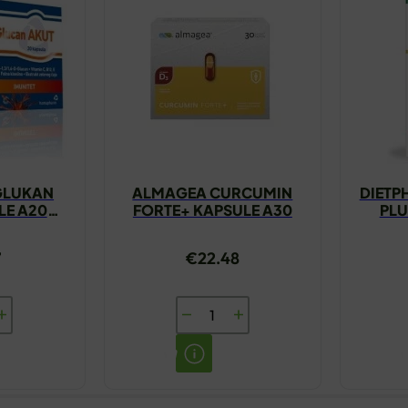
 GLUKAN
ALMAGEA CURCUMIN
DIETP
LE A20
FORTE+ KAPSULE A30
PLU
ARM
7
€
22.48
ALMAGEA
CURCUMIN
FORTE+
KAPSULE