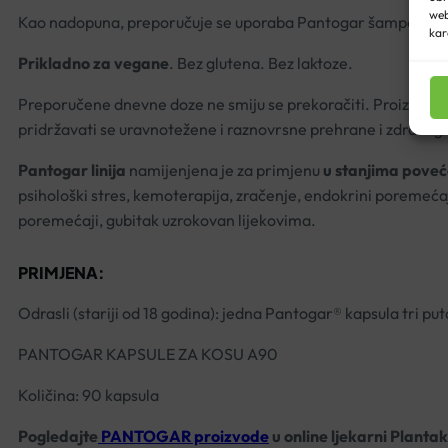
web
Kao nadopuna, preporučuje se uporaba Pantogar šampona za
kar
Prikladno za vegane
. Bez glutena. Bez laktoze.
Preporučene dnevne doze ne smiju se prekoračiti. Proizvod t
pridržavati se uravnotežene i raznovrsne prehrane i zdravog 
Pantogar linija
namijenjena je za primjenu
u stanjima pove
psihološki stres, kemoterapija, zračenje, endokrini poremećaj
poremećaji, gubitak uzrokovan lijekovima.
PRIMJENA:
Odrasli (stariji od 18 godina): jedna Pantogar® kapsula tri p
PANTOGAR KAPSULE ZA KOSU A90
Količina: 90 kapsula
Pogledajte
PANTOGAR proizvode
u online ljekarni Plantak