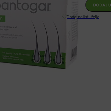
PANTOGAR
DODAJ U
KAPSULE
ZA
Dodaj na listu želja
KOSU
A90
količina
Besplatna dostava za narudžbe i
Rok isporuke: 2 – 5 dana
Naručite telefonski
+385 3355 400