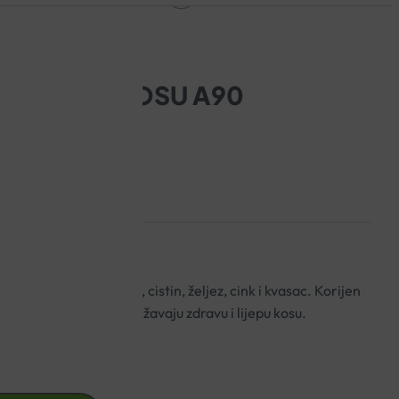
SULE ZA KOSU A90
 vitamine B skupine, cistin, željez, cink i kvasac. Korijen
m nutrijentima, te podržavaju zdravu i lijepu kosu.
avaju kvalitetu kose.