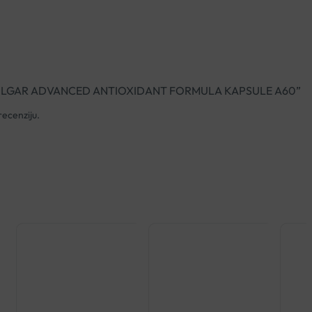
ati “SOLGAR ADVANCED ANTIOXIDANT FORMULA KAPSULE A60”
recenziju.