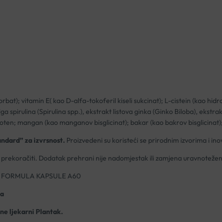
orbat); vitamin E( kao D-alfa-tokoferil kiseli sukcinat); L-cistein (kao hid
a spirulina (Spirulina spp.), ekstrakt listova ginka (Ginko Biloba), ekstra
oten; mangan (kao manganov bisglicinat); bakar (kao bakrov bisglicinat); v
andard” za izvrsnost.
Proizvedeni su koristeći se prirodnim izvorima i in
prekoračiti. Dodatak prehrani nije nadomjestak ili zamjena uravnotežen
 FORMULA KAPSULE A60
la
ine ljekarni Plantak.