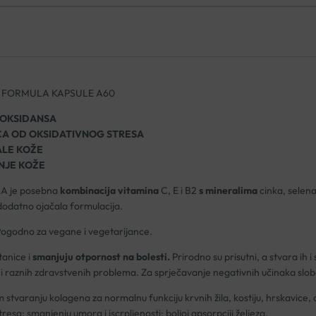
 FORMULA KAPSULE A60
IOKSIDANSA
CA OD OKSIDATIVNOG STRESA
ALE KOŽE
NJE KOŽE
 je posebna
kombinacija vitamina
C, E i B2
s mineralima
cinka, selena
 dodatno ojačala formulacija.
 Pogodno za vegane i vegetarijance.
tanice i
smanjuju otpornost na bolesti.
Prirodno su prisutni, a stvara ih
i raznih zdravstvenih problema. Za sprječavanje negativnih učinaka slob
stvaranju kolagena za normalnu funkciju krvnih žila, kostiju, hrskavice,
tresa; smanjenju umora i iscrpljenosti; boljoj apsorpciji željeza.