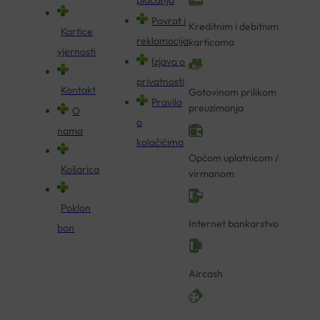
Povrat i
Kreditnim i debitnim
Kartice
reklamacija
karticama
vjernosti
Izjava o
privatnosti
Kontakt
Gotovinom prilikom
Pravila
preuzimanja
O
o
nama
kolačićima
Općom uplatnicom /
Košarica
virmanom
Poklon
Internet bankarstvo
bon
Aircash