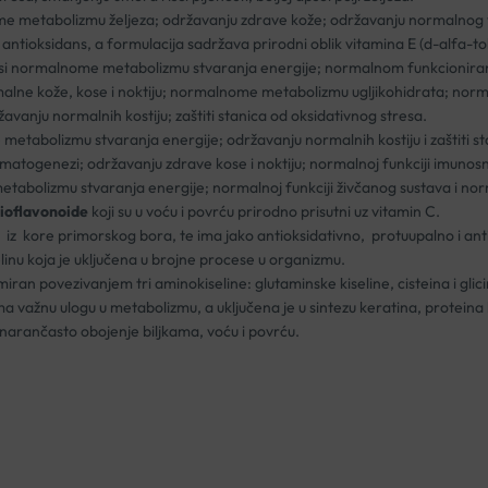
 metabolizmu željeza; održavanju zdrave kože; održavanju normalnog v
ntioksidans, a formulacija sadržava prirodni oblik vitamina E (d-alfa-tokof
osi normalnome metabolizmu stvaranja energije; normalnom funkcioniranju
lne kože, kose i noktiju; normalnome metabolizmu ugljikohidrata; norma
avanju normalnih kostiju; zaštiti stanica od oksidativnog stresa.
tabolizmu stvaranja energije; održavanju normalnih kostiju i zaštiti st
togenezi; održavanju zdrave kose i noktiju; normalnoj funkciji imunosnog
abolizmu stvaranja energije; normalnoj funkciji živčanog sustava i nor
ioflavonoide
koji su u voću i povrću prirodno prisutni uz vitamin C.
 iz kore primorskog bora, te ima jako antioksidativno, protuupalno i antik
linu koja je uključena u brojne procese u organizmu.
iran povezivanjem tri aminokiseline: glutaminske kiseline, cisteina i glici
ma važnu ulogu u metabolizmu, a uključena je u sintezu keratina, proteina ko
 narančasto obojenje biljkama, voću i povrću.