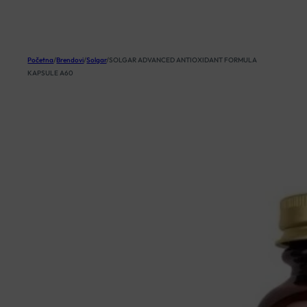
KOŠARICA
Početna
/
Brendovi
/
Solgar
/
SOLGAR ADVANCED ANTIOXIDANT FORMULA
KAPSULE A60