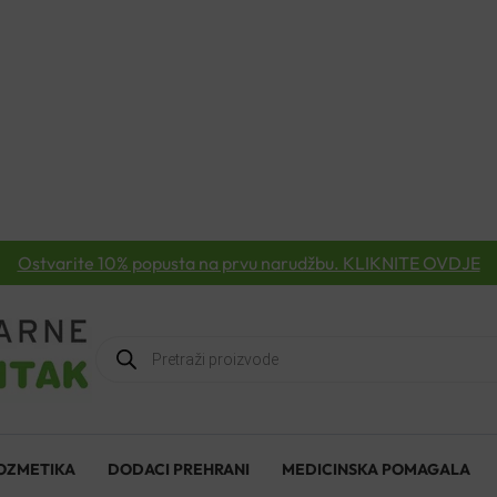
Ostvarite 10% popusta na prvu narudžbu. KLIKNITE OVDJE
Products
search
OZMETIKA
DODACI PREHRANI
MEDICINSKA POMAGALA