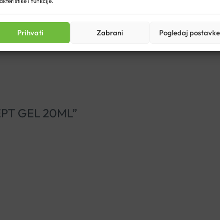
akteristike i funkcije.
jci-i-rane/
Prihvati
Zabrani
Pogledaj postavke
ISEPT GEL 20ML”