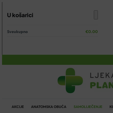
U košarici
Sveukupno
€
0.00
Nema proizvoda u košarici.
KOŠARICA
AKCIJE
ANATOMSKA OBUĆA
SAMOLIJEČENJE
K