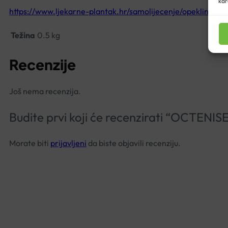
kar
https://www.ljekarne-plantak.hr/samolijecenje/opekline-ozil
Težina
0.5 kg
Recenzije
Još nema recenzija.
Budite prvi koji će recenzirati “OCTEN
Morate biti
prijavljeni
da biste objavili recenziju.