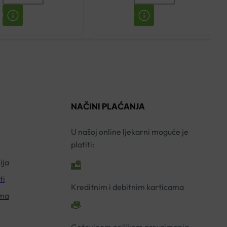
OTOPINA
OMNIFLEX
ZA
FLEX
USTA
VITAL
150ML
500ML
količina
količina
NAČINI PLAĆANJA
U našoj online ljekarni moguće je
platiti:
ija
ti
Kreditnim i debitnim karticama
ima
Gotovinom prilikom preuzimanja