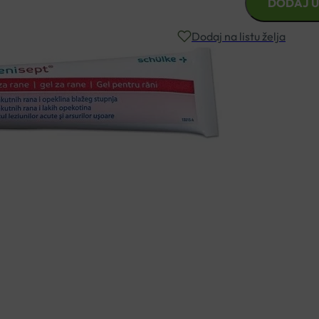
DODAJ U
GEL
20ML
Dodaj na listu želja
količina
Besplatna dostava za narudžbe i
Rok isporuke: 2 – 5 dana
Naručite telefonski
+385 3355 400