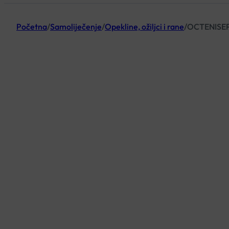
Početna
/
Samoliječenje
/
Opekline, ožiljci i rane
/
OCTENISEP