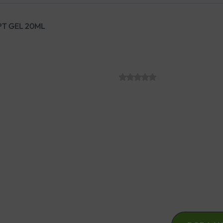
T GEL 20ML
OCTENISEPT G
SKU:
C006978
€
9.30
Octenisept gel za rane se pri
porezotine i opekline blažeg 
zrakama).
OCTENISEPT