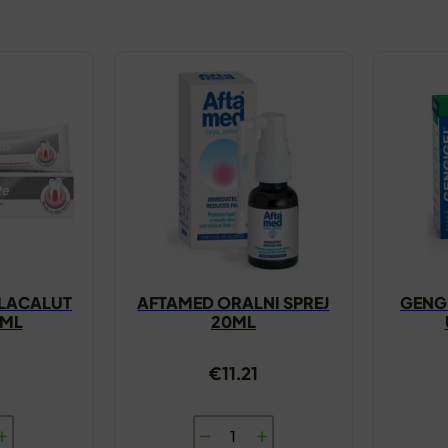
 LACALUT
AFTAMED ORALNI SPREJ
GENG
5ML
20ML
€
11.21
AFTAMED