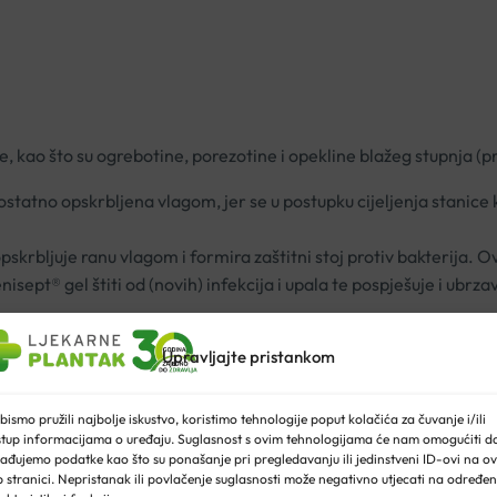
e, kao što su ogrebotine, porezotine i opekline blažeg stupnja 
dostatno opskrbljena vlagom, jer se u postupku cijeljenja stanice k
rbljuje ranu vlagom i formira zaštitni stoj protiv bakterija. O
sept® gel štiti od (novih) infekcija i upala te pospješuje i ubrza
Upravljajte pristankom
m za rane. Nakon toga ranu prekriti tankim slojem gela za rane.
bismo pružili najbolje iskustvo, koristimo tehnologije poput kolačića za čuvanje i/ili
eljenja rane. Vrh tube za gel iz higijenskih razloga ne smije dot
stup informacijama o uređaju. Suglasnost s ovim tehnologijama će nam omogućiti d
ađujemo podatke kao što su ponašanje pri pregledavanju ili jedinstveni ID-ovi na ov
 stranici. Nepristanak ili povlačenje suglasnosti može negativno utjecati na određe