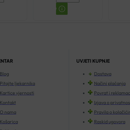
ORALNI
SPREJ
T
20ML
količina
ENTAR
UVJETI KUPNJE
Blog
Dostava
Pitajte ljekarnika
Načini plaćanja
Kartice vjernosti
Povrat i reklamac
Kontakt
Izjava o privatnos
O nama
Pravila o kolačić
Košarica
Raskid ugovora