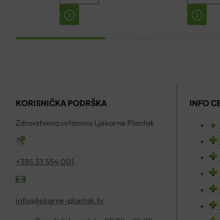
LENISAL
ZA
SPREJ
ZUBE
ZELENI
LACALU
PROPOLIS
WHITE
30ML
75ML
količina
količina
KORISNIČKA PODRŠKA
INFO C
Zdravstvena ustanova Ljekarne Plantak
+385 33 554 001
info@ljekarne-plantak.hr