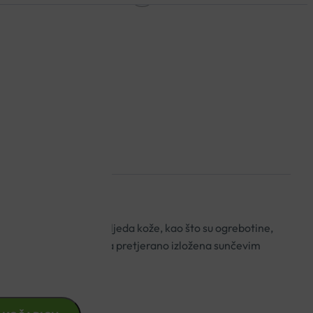
EL 20ML
mjenjuje kod akutnih ozljeda kože, kao što su ogrebotine,
stupnja (primjerice koža pretjerano izložena sunčevim