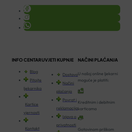
INFO CENTAR
UVJETI KUPNJE
NAČINI PLAĆANJA
Blog
U našoj online ljekarni
Dostava
Pitajte
moguće je platiti:
Načini
ljekarnika
plaćanja
Povrat i
Kreditnim i debitnim
Kartice
reklamacija
karticama
vjernosti
Izjava o
privatnosti
Kontakt
Gotovinom prilikom