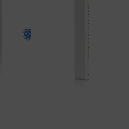
BIO-OIL ULJE ZA STRI
€
19.96