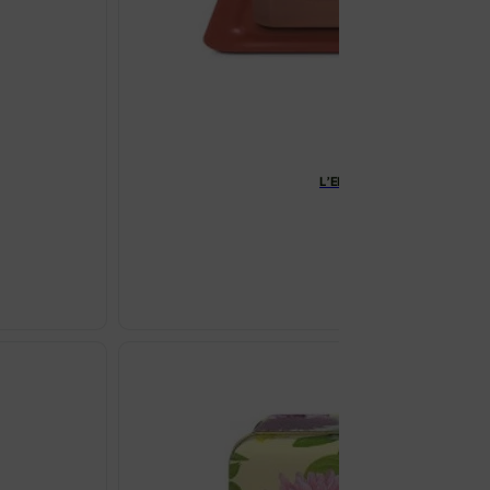
L’ERBOLARIO TE NERO GAR
€
43.19
L’ERBOLARI
TE
NERO
GARDEN
BEAUTY
BOX
količina