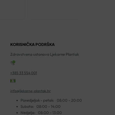
BIO-
OIL
ULJE
ZA
STRIJE
KORISNIČKA PODRŠKA
125ML
količina
Zdravstvena ustanova Ljekarne Plantak
+385 33 554 001
info@ljekarne-plantak.hr
Ponedjeljak - petak:
08:00 – 20:00
Subota:
08:00 – 14:00
Nedjelja:
08:00 – 13:00