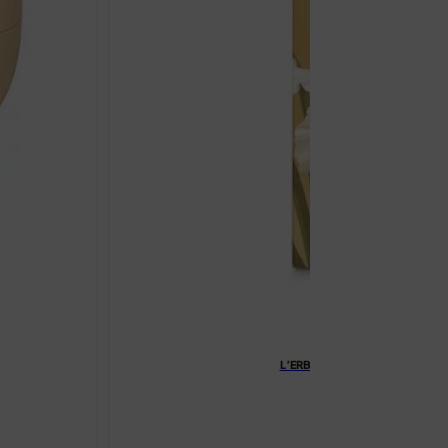
L’ERBOLARIO IRIS BIANKO FLUI
€
19.76