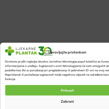
€
9.90
VITAL
PLUS
COL
FOR
BODY
Upravljajte pristankom
TRETMAN
Da bismo pružili najbolje iskustvo, koristimo tehnologije poput kolačića za čuvanje
100ML
informacijama o uređaju. Suglasnost s ovim tehnologijama će nam omogućiti 
količina
podatke kao što su ponašanje pri pregledavanju ili jedinstveni ID-ovi na ovoj web
Nepristanak ili povlačenje suglasnosti može negativno utjecati na određene karak
funkcije.
Prihvati
Zabrani