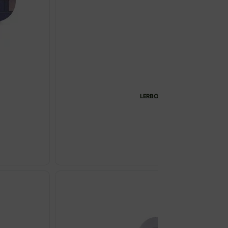
LERBOLARIO ALBA IN ASIA KREM
€
27.69
LERBOLARI
ALBA
IN
ASIA
KREMA
ZA