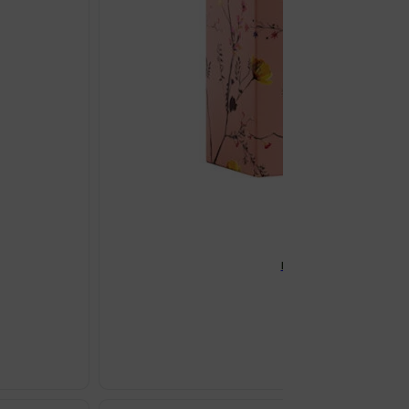
EMBRYOLISSE BOŽIĆNI P
€
28.05