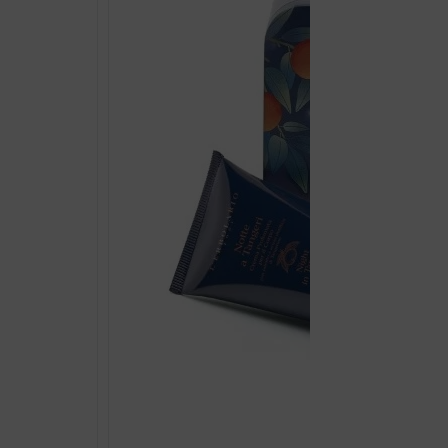
TIJELO
250ML
količina