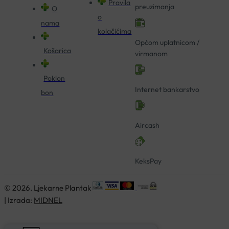
Pravila
preuzimanja
O
o
nama
kolačićima
Općom uplatnicom /
Košarica
virmanom
Poklon
Internet bankarstvo
bon
Aircash
KeksPay
© 2026. Ljekarne Plantak
| Izrada:
MIDNEL