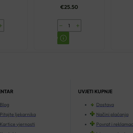
€
25.50
OX
ESI
A
ALOE
VERA
ČISTI
SOK
1L
količina
ENTAR
UVJETI KUPNJE
Blog
Dostava
Pitajte ljekarnika
Načini plaćanja
Kartice vjernosti
Povrat i reklamac