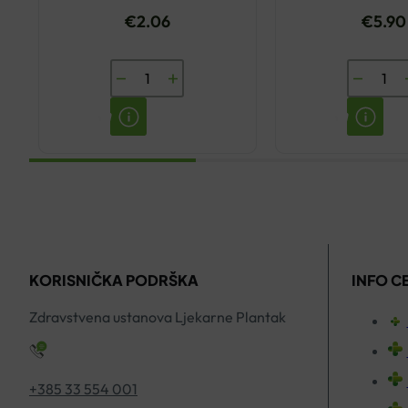
€
2.06
€
5.90
ENCIAN
CURAPR
MAGNEZIJ
ČETKIC
ŠUMEĆE
ZA
TABLETE
ZUBE
A20
CS
količina
5460
A1
količina
KORISNIČKA PODRŠKA
INFO C
Zdravstvena ustanova Ljekarne Plantak
+385 33 554 001