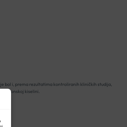
e bol i, prema rezultatima kontroliranih kliničkih studija,
jaluronskoj kiselini.
a
oj