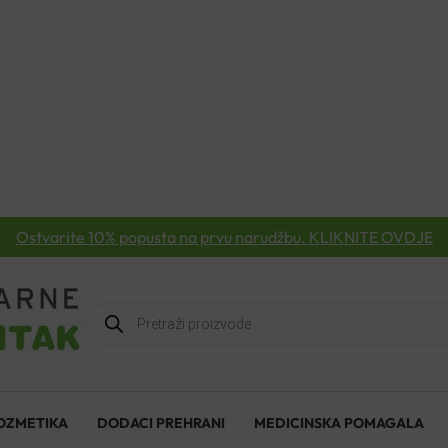
Ostvarite 10% popusta na prvu narudžbu. KLIKNITE OVDJE
Products
search
OZMETIKA
DODACI PREHRANI
MEDICINSKA POMAGALA