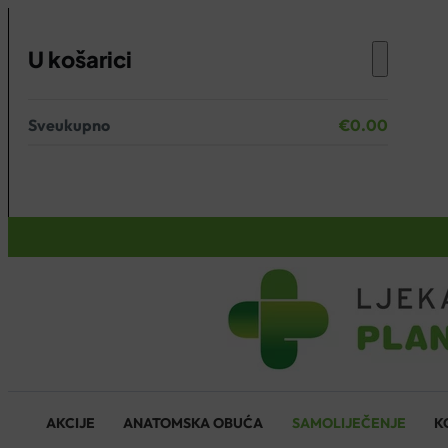
U košarici
Sveukupno
€
0.00
Nema proizvoda u košarici.
KOŠARICA
AKCIJE
ANATOMSKA OBUĆA
SAMOLIJEČENJE
K