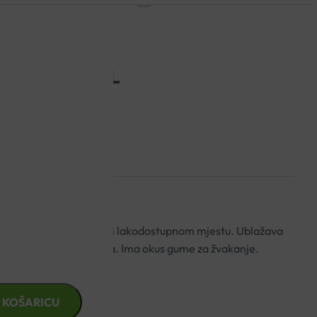
OR GEL 15ML
zirane afte na vidljivom i lakodostupnom mjestu. Ublažava
eljivanju upala u ustima. Ima okus gume za žvakanje.
 KOŠARICU