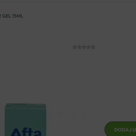
 GEL 15ML
AFTAMED JUNI
SKU:
C004972
€
9.71
Medicinski proizvod za lokali
bol i uspješno potpomaže zacj
AFTAMED
DODAJ U
JUNIOR