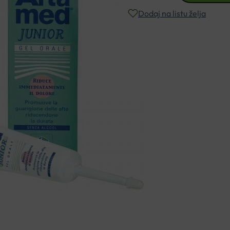
GEL
Dodaj na listu želja
15ML
količina
Besplatna dostava za narudžbe i
Rok isporuke: 2 – 5 dana
Naručite telefonski
+385 3355 400