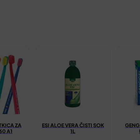
KICA ZA
ESI ALOE VERA ČISTI SOK
GENG
60 A1
1L