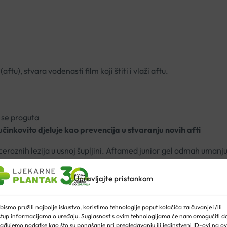
ftu), stvara vodenasti film koji štiti i vlaži aftu.
o se proguta
učinkovito djeluje kao prevencija u stvaranju novih afti
lceroznih lezija u usnoj šupljini. Aftamed junior gel odmah umanjuj
eguliranjem upalnih procesa i rehidratacijom tkiva zahvaljujući hi
Upravljajte pristankom
 žvakanje.
bismo pružili najbolje iskustvo, koristimo tehnologije poput kolačića za čuvanje i/ili
stup informacijama o uređaju. Suglasnost s ovim tehnologijama će nam omogućiti d
obroka; koristite tjedan dana ili dok se simptomi ne povuku.
ađujemo podatke kao što su ponašanje pri pregledavanju ili jedinstveni ID-ovi na ov