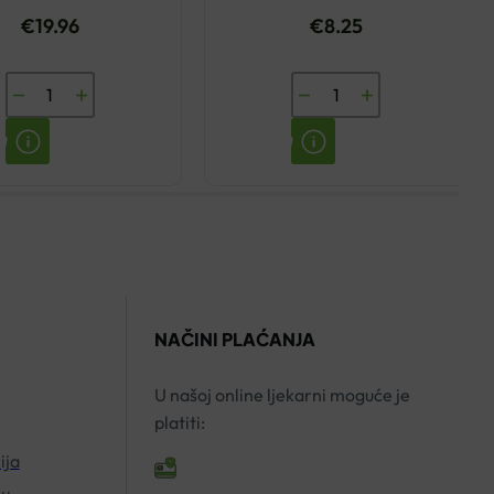
€
19.96
€
8.25
GENGIGEL
LENISAL
OTOPINA
HERBAL
ZA
SIRUP
USTA
TRPUTAC
150ML
150ML
količina
YASENKA
količina
NAČINI PLAĆANJA
U našoj online ljekarni moguće je
platiti:
ija