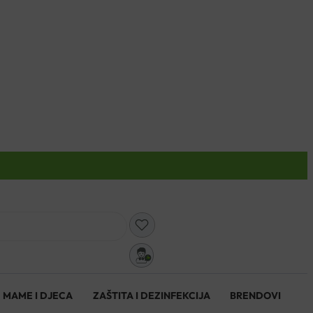
0
MAME I DJECA
ZAŠTITA I DEZINFEKCIJA
BRENDOVI
0