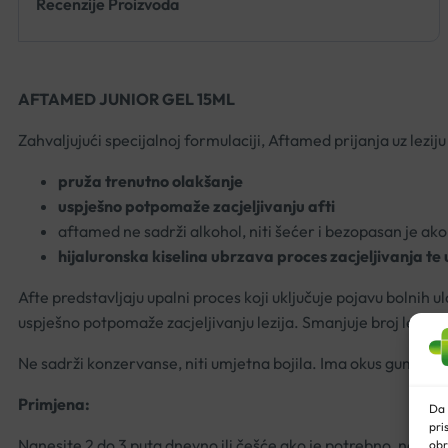
Recenzije Proizvoda
AFTAMED JUNIOR GEL 15ML
Zahvaljujući specijalnoj formulaciji, Aftamed prijanja uz leziju (a
pruža trenutno olakšanje
uspješno potpomaže zacjeljivanju afti
aftamed ne sadrži alkohol, niti šećer i bezopasan je ak
hijaluronska kiselina ubrzava proces zacjeljivanja te 
Afte predstavljaju upalni proces koji uključuje pojavu bolnih u
uspješno potpomaže zacjeljivanju lezija. Smanjuje broj lezija r
Ne sadrži konzervanse, niti umjetna bojila. Ima okus gume za
Primjena:
Da 
pri
Nanesite 2 do 3 puta dnevno ili češće ako je potrebno, nakon 
obr