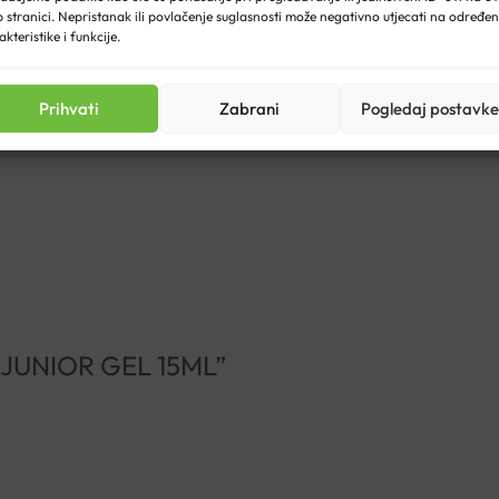
 stranici. Nepristanak ili povlačenje suglasnosti može negativno utjecati na određe
akteristike i funkcije.
ta nakon primjene.
Prihvati
Zabrani
Pogledaj postavke
ED JUNIOR GEL 15ML”