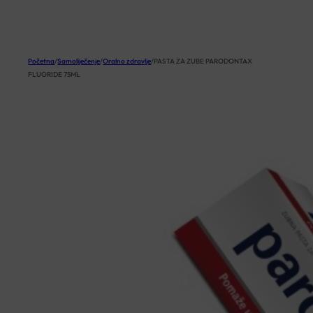
KOŠARICA
Početna
/
Samoliječenje
/
Oralno zdravlje
/
PASTA ZA ZUBE PARODONTAX
FLUORIDE 75ML