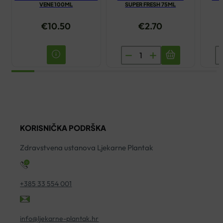
VENE 100ML
SUPER FRESH 75ML
€
10.50
€
2.70
PASTA
P
ZA
Z
ZUBE
Z
PLIDENTA
L
SUPER
W
FRESH
7
KORISNIČKA PODRŠKA
75ML
ko
količina
Zdravstvena ustanova Ljekarne Plantak
+385 33 554 001
info@ljekarne-plantak.hr