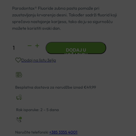
Parodontax® Fluoride zubna pasta pomaže pri
zaustavljanju krvarenja desni. Također sadrži fluorid koji
sprečava nastajanje karijesa, tako da ju sa sigurnošću
možete koristiti svaki dan.
PASTA
DODAJ U
ZA
KOŠARICU
Dodaj na listu želja
ZUBE
PARODONTAX
FLUORIDE
75ML
Besplatna dostava za narudžbe iznad €49,99
količina
Rok isporuke: 2 – 5 dana
Naručite telefonski
+385 3355 4001