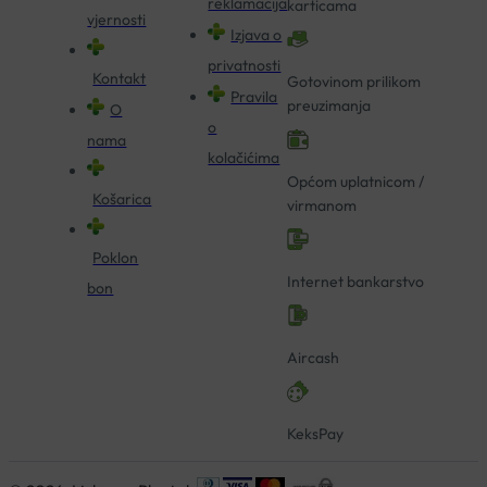
reklamacija
karticama
vjernosti
Izjava o
privatnosti
Kontakt
Gotovinom prilikom
Pravila
preuzimanja
O
o
nama
kolačićima
Općom uplatnicom /
Košarica
virmanom
Poklon
Internet bankarstvo
bon
Aircash
KeksPay