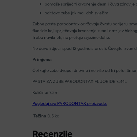
pomaže spriječiti krvarenje desni i čuva zdravlje 
održava zube jakima i dah svježim
Zubne paste parodontax održavaju čvrstu barijeru između 
fluoride koji sprječavaju krvarenje zuba i natrijev hidr
treba naviknuti, no pružaju svježinu dahu.
Ne davati djeci ispod 12 godina starosti. Čuvajte izvan d
Primjena:
Četkajte zube dvaput dnevno i ne više od tri puta. Smanji
PASTA ZA ZUBE PARODONTAX FLUORIDE 75ML
Količina: 75 ml
Pogledaj sve PARODONTAX proizvode.
Težina
0.5 kg
Recenzije