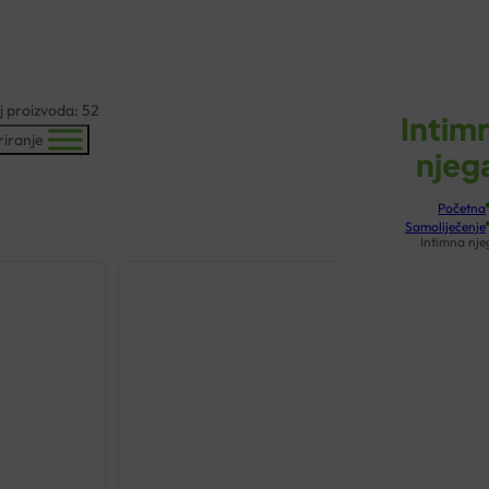
KOŠARICA
j proizvoda: 52
Intim
triranje
njeg
Početna
Samoliječenje
Intimna nje