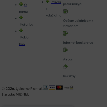
Pravila
preuzimanja
O
o
nama
kolačićima
Općom uplatnicom /
Košarica
virmanom
Poklon
Internet bankarstvo
bon
Aircash
KeksPay
© 2026. Ljekarne Plantak
| Izrada:
MIDNEL