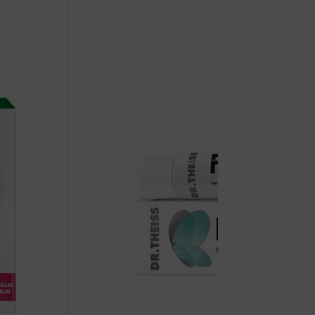
10M
KAPSULE
A30
količina