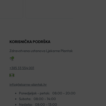
€
13.50
LACTOGYN
VAGINALET
A10
količina
KORISNIČKA PODRŠKA
Zdravstvena ustanova Ljekarne Plantak
+385 33 554 001
info@ljekarne-plantak.hr
Ponedjeljak - petak:
08:00 – 20:00
Subota:
08:00 – 14:00
Nedjelja:
08:00 – 13:00