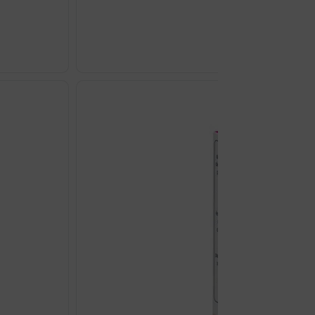
€
18.63
BIOAPIGYN
MAST
50ML
količina