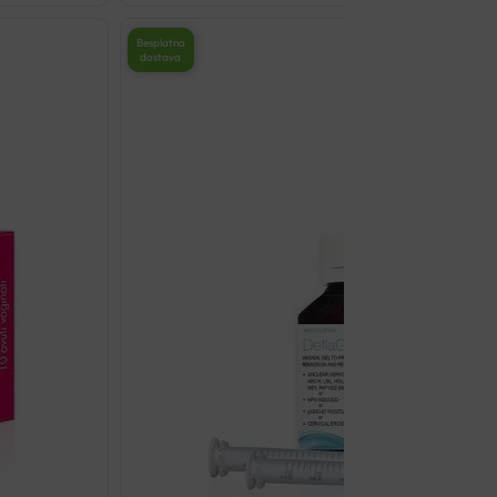
VAGINALNI
GEL
Besplatna
dostava
30G
količina