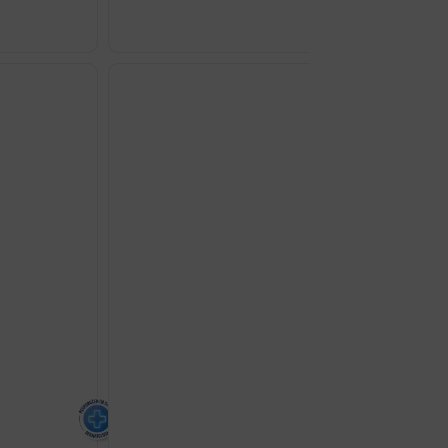
PAPILOCARE
IMMUNOCA
KAPSULE
A30
količina