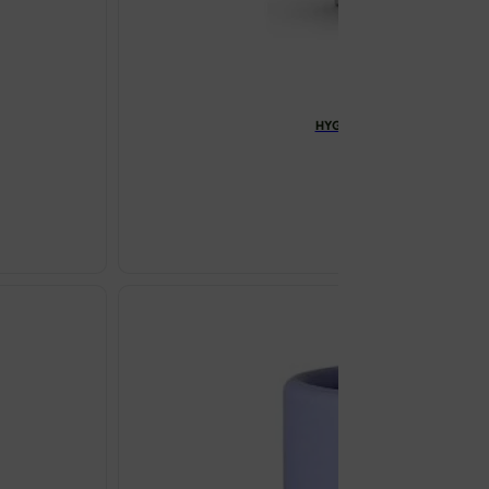
HYGIEIA INTIMA YASMIN TEK
€
6.26
HYGIEIA
INTIMA
YASMIN
TEKUĆI
SAPUN
200ML
količina