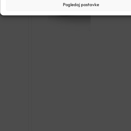
Pogledaj postavke
HYALOFEMME VAGINALN
€
18.98
HYALOFEMM