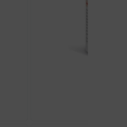
LACTIBIANE CND 10M K
€
27.84
LACTIBIANE
CND