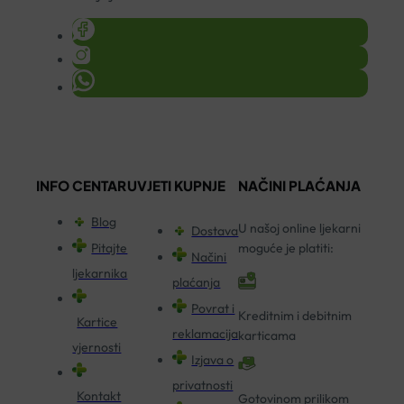
INFO CENTAR
UVJETI KUPNJE
NAČINI PLAĆANJA
Blog
U našoj online ljekarni
Dostava
Pitajte
moguće je platiti:
Načini
ljekarnika
plaćanja
Povrat i
Kreditnim i debitnim
Kartice
reklamacija
karticama
vjernosti
Izjava o
privatnosti
Kontakt
Gotovinom prilikom