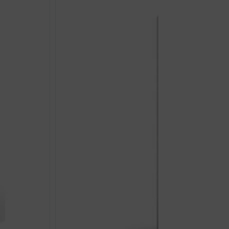
5,5
ZA
INTIMNU
NJEGU
500ML
količina