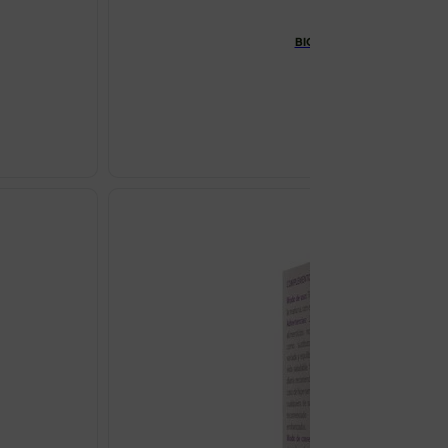
BIOTIC FLORA KAPSULE A30
€
21.99
BIOTIC
FLORA
KAPSULE
A30
HUG
YOUR
LIFE
količina