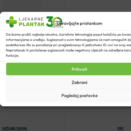
Upravljajte pristankom
Da bismo pružili najbolje iskustvo, koristimo tehnologije poput kolačića za čuvanje
informacijama o uređaju. Suglasnost s ovim tehnologijama će nam omogućiti 
podatke kao što su ponašanje pri pregledavanju ili jedinstveni ID-ovi na ovoj web
Nepristanak ili povlačenje suglasnosti može negativno utjecati na određene karak
funkcije.
Prihvati
Zabrani
Pogledaj postavke
AJUĆI GEL 100ML
PROXER