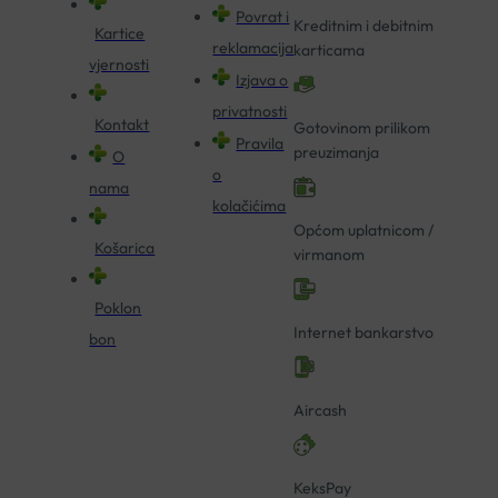
Povrat i
Kreditnim i debitnim
Kartice
reklamacija
karticama
vjernosti
Izjava o
privatnosti
Kontakt
Gotovinom prilikom
Pravila
preuzimanja
O
o
nama
kolačićima
Općom uplatnicom /
Košarica
virmanom
Poklon
Internet bankarstvo
bon
Aircash
KeksPay