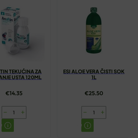
TIN TEKUĆINA ZA
ESI ALOE VERA ČISTI SOK
RANJE USTA 120ML
1L
€
14.35
€
25.50
ANAFTIN
ESI
TEKUĆINA
ALOE
ZA
VERA