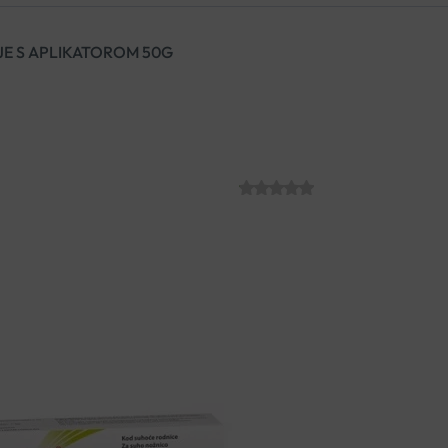
JE S APLIKATOROM 50G
VAGISAN KREM
APLIKATOROM
SKU:
C007380
€
15.22
Za ublažavanje simptoma izaz
dvostrukim učinkom može pomo
primjenjivati estrogene.