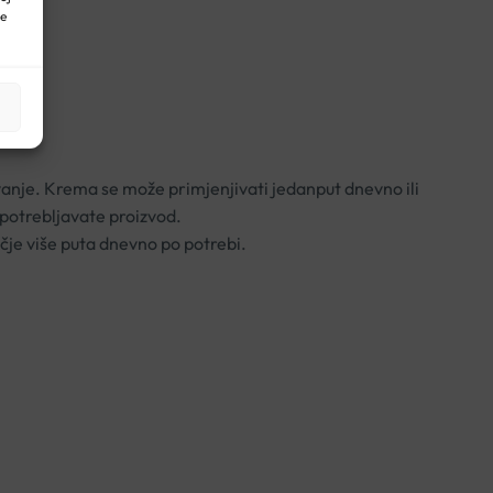
ne
vanje. Krema se može primjenjivati jedanput dnevno ili
upotrebljavate proizvod.
čje više puta dnevno po potrebi.