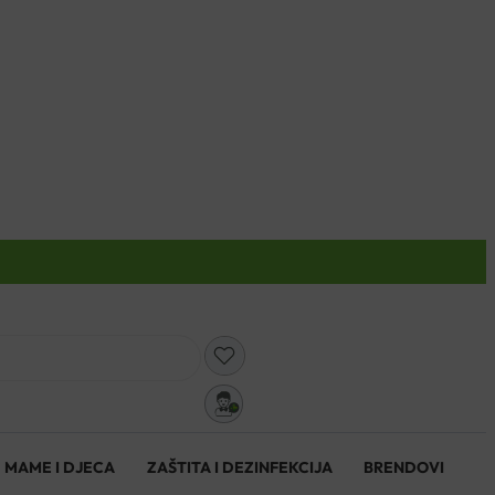
0
MAME I DJECA
ZAŠTITA I DEZINFEKCIJA
BRENDOVI
0