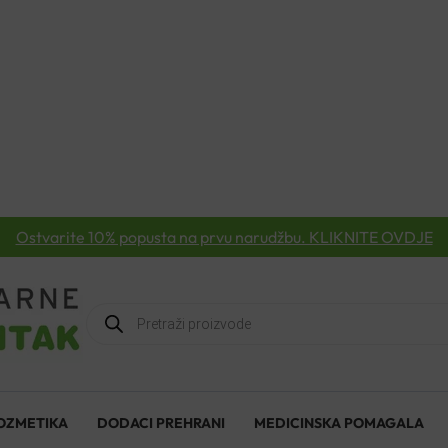
Ostvarite 10% popusta na prvu narudžbu. KLIKNITE OVDJE
Products
search
OZMETIKA
DODACI PREHRANI
MEDICINSKA POMAGALA