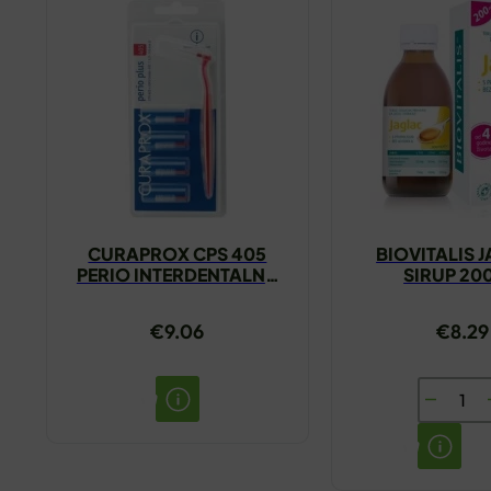
CURAPROX CPS 405
BIOVITALIS 
PERIO INTERDENTALNA
SIRUP 20
ČETKICA
€
9.06
€
8.29
BIOVITAL
JAGLAC
SIRUP