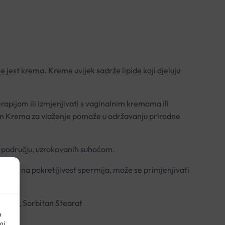
 jest krema. Kreme uvijek sadrže lipide koji djeluju
pijom ili izmjenjivati s vaginalnim kremama ili
isan Krema za vlaženje pomaže u održavanju prirodne
m području, uzrokovanih suhoćom.
ječe na pokretljivost spermija, može se primjenjivati
Laktat, Sorbitan Stearat
a
oj