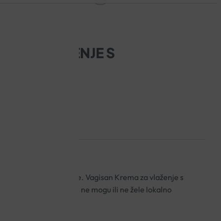
A ZA VLAŽENJE S
 50G
vanih suhoćom rodnice. Vagisan Krema za vlaženje s
ći svim ženama koje ne mogu ili ne žele lokalno