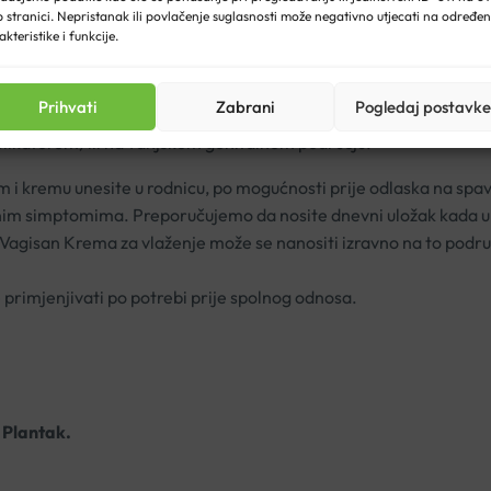
 stranici. Nepristanak ili povlačenje suglasnosti može negativno utjecati na određe
akteristike i funkcije.
Prihvati
Zabrani
Pogledaj postavke
plikatorom) ili na vanjskom genitalnom području.
m i kremu unesite u rodnicu, po mogućnosti prije odlaska na spa
ualnim simptomima. Preporučujemo da nosite dnevni uložak kada 
 Vagisan Krema za vlaženje može se nanositi izravno na to podru
primjenjivati po potrebi prije spolnog odnosa.
i Plantak.