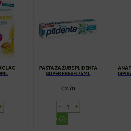
JAGLAC
PASTA ZA ZUBE PLIDENTA
ANAF
0ML
SUPER FRESH 75ML
ISPI
€
2.70
IS
PASTA
ZA
ZUBE