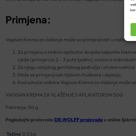
web
kar
Primjena:
Vagisan Krema za vlaženje može se primjenjivati u rodnici (a
Za primjenu u rodnici aplikator do pola napunite kremo
rjeđe (primjerice 2 – 3 puta tjedno), ovisno o individ
Za njegu vanjskog genitalnog područja i otvora rodnice
Može se primjenjivati tijekom trudnoće i dojenja.
Kod suhoće rodnice Vagisan Krema za vlaženje može se 
VAGISAN KREMA ZA VLAŽENJE S APLIKATOROM 50G
Pakiranje: 50 g
Pogledajte proizvode
DR.WOLFF proizvode
u online ljekrn
Težina
0.5 kg