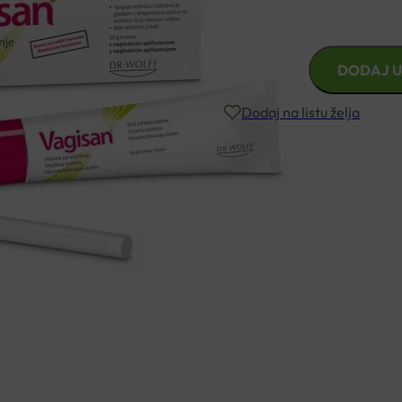
Vagisan Krema za vlaženje je 
VAGISAN
DODAJ U
KREMA
ZA
Dodaj na listu želja
VLAŽENJE
S
APLIKATOROM
Besplatna dostava za narudžbe i
50G
količina
Rok isporuke: 2 – 5 dana
Naručite telefonski
+385 3355 400