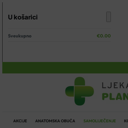
U košarici
Sveukupno
€
0.00
Nema proizvoda u košarici.
KOŠARICA
AKCIJE
ANATOMSKA OBUĆA
SAMOLIJEČENJE
K