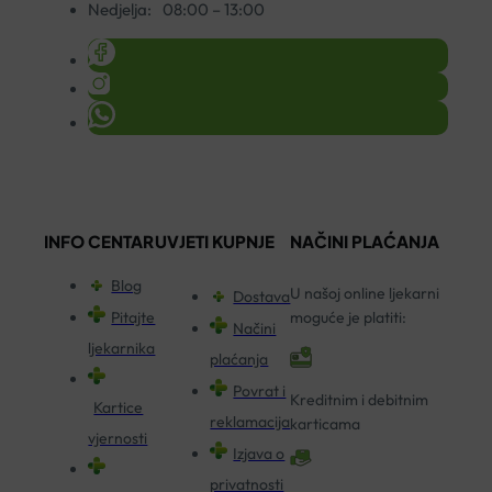
Nedjelja:
08:00 – 13:00
INFO CENTAR
UVJETI KUPNJE
NAČINI PLAĆANJA
Blog
U našoj online ljekarni
Dostava
Pitajte
moguće je platiti:
Načini
ljekarnika
plaćanja
Povrat i
Kreditnim i debitnim
Kartice
reklamacija
karticama
vjernosti
Izjava o
privatnosti