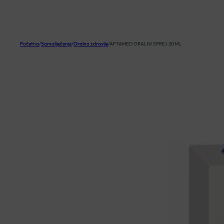
KOŠARICA
Početna
/
Samoliječenje
/
Oralno zdravlje
/
AFTAMED ORALNI SPREJ 20ML