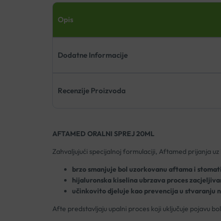
Opis
Dodatne Informacije
Recenzije Proizvoda
AFTAMED ORALNI SPREJ 20ML
Zahvaljujući specijalnoj formulaciji, Aftamed prijanja uz le
brzo smanjuje bol uzorkovanu aftama i stomat
hijaluronska kiselina ubrzava proces zacjeljiv
učinkovito djeluje kao prevencija u stvaranju n
Afte predstavljaju upalni proces koji uključuje pojavu boln