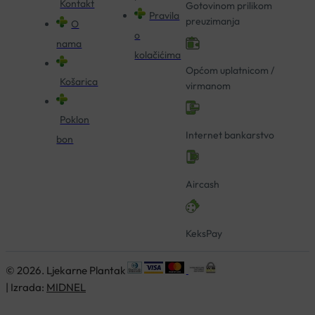
Kontakt
Gotovinom prilikom
Pravila
preuzimanja
O
o
nama
kolačićima
Općom uplatnicom /
Košarica
virmanom
Poklon
Internet bankarstvo
bon
Aircash
KeksPay
© 2026. Ljekarne Plantak
| Izrada:
MIDNEL