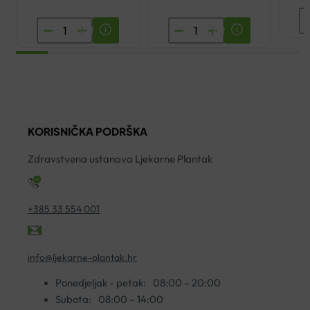
A
YASENKA
CURAPROX
J
VITAMIN
ČETKICA
G
CODE
ZA
1
IMUNO
ZUBE
ko
C
CS
500
5460
KORISNIČKA PODRŠKA
KAPSULE
A1
A30
količina
Zdravstvena ustanova Ljekarne Plantak
količina
+385 33 554 001
info@ljekarne-plantak.hr
Ponedjeljak - petak:
08:00 – 20:00
Subota:
08:00 – 14:00