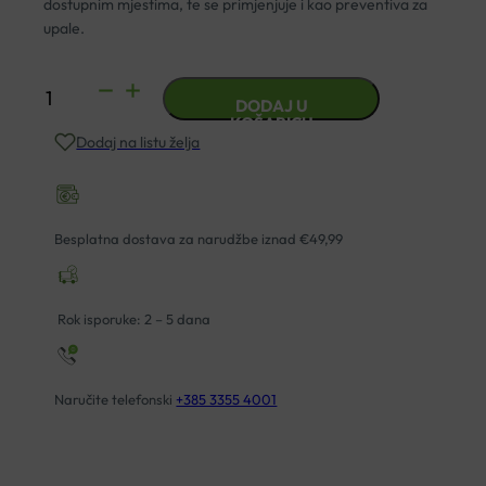
dostupnim mjestima, te se primjenjuje i kao preventiva za
upale.
AFTAMED
DODAJ U
ORALNI
KOŠARICU
Dodaj na listu želja
SPREJ
20ML
količina
Besplatna dostava za narudžbe iznad €49,99
Rok isporuke: 2 – 5 dana
Naručite telefonski
+385 3355 4001