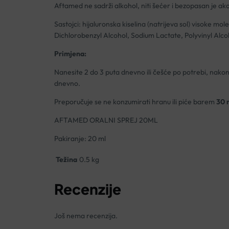
Aftamed ne sadrži alkohol, niti šećer i bezopasan je ak
Sastojci: hijaluronska kiselina (natrijeva sol) visoke
Dichlorobenzyl Alcohol, Sodium Lactate, Polyvinyl Alc
Primjena:
Nanesite 2 do 3 puta dnevno ili češće po potrebi, nakon j
dnevno.
Preporučuje se ne konzumirati hranu ili piće barem
30 
AFTAMED ORALNI SPREJ 20ML
Pakiranje: 20 ml
Težina
0.5 kg
Recenzije
Još nema recenzija.