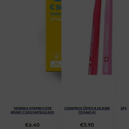
YASENKA VITAMIN CODE
CURAPROX ČETKICA ZA ZUBE
AFTA
IMUNO C 500 KAPSULE A30
CS 5460 A1
€
6.40
€
5.90