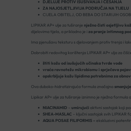
DJELUJE PROTIV ISUŠIVANJA I ČEŠANJA
ZA NAJOSJETLJIVIJA PODRUČJA NA TIJELU
CIJELA OBITELJ, OD BEBA DO STARIJIH OSO
LIPIKAR AP+ ulje za tuširanje
nježno čisti osjetljivu ko
dijelovima tijela, a prikladno je i
za pranje intimnog po
Ima pjenušavu teksturu s djelovanjem protiv trenja i lako
Dobrobiti redovitog korištenja LIPIKAR AP+ ulja za čišć
štiti kožu od isušujućih učinaka tvrde vode
vraća ravnotežu mikrobiomu i sprječava pojav
opskrbljuje kožu lipidima potrebnima za obnov
Ova duboko-hidratizirajuća formula značajno
smanjuje
Lipikar AP+ ulje za tuširanje iznimno je nježna formula
NIACINAMID
–
umirujući
aktivni sastojak koji 
SHEA-MASLAC
– ključni sastojak svih LIPIKAR 
AQUA POSAE FILIFORMIS –
ekskluzivni patenti