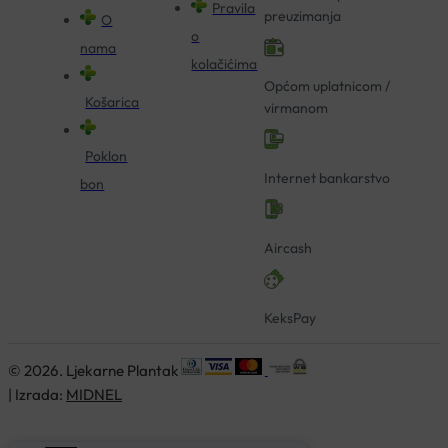
Pravila
preuzimanja
O
o
nama
kolačićima
Općom uplatnicom /
Košarica
virmanom
Poklon
Internet bankarstvo
bon
Aircash
KeksPay
© 2026. Ljekarne Plantak
| Izrada:
MIDNEL