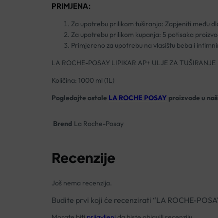
PRIMJENA:
Za upotrebu prilikom tuširanja: Zapjeniti među dl
Za upotrebu prilikom kupanja: 5 potisaka proizvo
Primjereno za upotrebu na vlasištu beba i intimn
LA ROCHE-POSAY LIPIKAR AP+ ULJE ZA TUŠIRANJE
Količina: 1000 ml (1L)
Pogledajte ostale
LA ROCHE POSAY
proizvode u našo
Brend
La Roche-Posay
Recenzije
Još nema recenzija.
Budite prvi koji će recenzirati “LA ROCHE-POS
Morate biti
prijavljeni
da biste objavili recenziju.