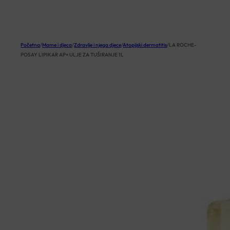
KOŠARICA
Početna
/
Mame i djeca
/
Zdravlje i njega djece
/
Atopijski dermatitis
/
LA ROCHE-
POSAY LIPIKAR AP+ ULJE ZA TUŠIRANJE 1L