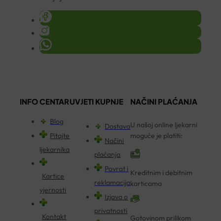
INFO CENTAR
UVJETI KUPNJE
NAČINI PLAĆANJA
Blog
U našoj online ljekarni
Dostava
Pitajte
moguće je platiti:
Načini
ljekarnika
plaćanja
Povrat i
Kreditnim i debitnim
Kartice
reklamacija
karticama
vjernosti
Izjava o
privatnosti
Kontakt
Gotovinom prilikom