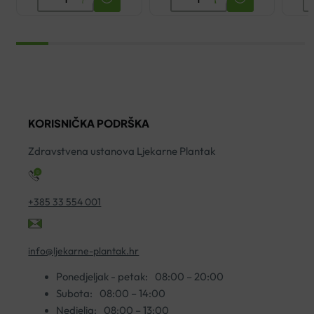
CLEANANCE
PURETE
T
HYDRA
THERMALE
V
UMIRUJUĆA
PJENA
S
KREMA
ZA
5
ZA
ČIŠĆENJE
ko
ČIŠĆENJE
150ML
200ML
količina
KORISNIČKA PODRŠKA
količina
Zdravstvena ustanova Ljekarne Plantak
+385 33 554 001
info@ljekarne-plantak.hr
Ponedjeljak - petak:
08:00 – 20:00
Subota:
08:00 – 14:00
Nedjelja:
08:00 – 13:00