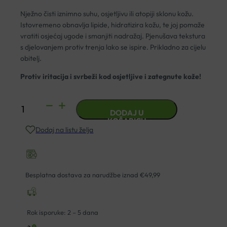
Nježno čisti iznimno suhu, osjetljivu ili atopiji sklonu kožu.
Istovremeno obnavlja lipide, hidratizira kožu, te joj pomaže
vratiti osjećaj ugode i smanjiti nadražaj. Pjenušava tekstura
s djelovanjem protiv trenja lako se ispire. Prikladno za cijelu
obitelj.
Protiv iritacija i svrbeži kod osjetljive i zategnute kože!
LA
DODAJ U
ROCHE-
KOŠARICU
Dodaj na listu želja
POSAY
LIPIKAR
AP+
ULJE
Besplatna dostava za narudžbe iznad €49,99
ZA
TUŠIRANJE
1L
Rok isporuke: 2 – 5 dana
količina