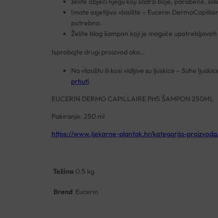
želite izbjeći njegu koji sadrži boje, parabene, s
Imate osjetljivo vlasište – Eucerin DermoCapillair
potrebna.
Želite blag šampon koji je moguće upotrebljavat
Isprobajte drugi proizvod ako…
Na vlasištu ili kosi vidljive su ljuskice – Suhe ljus
prhuti
EUCERIN DERMO CAPILLAIRE PH5 ŠAMPON 250ML
Pakiranje: 250 ml
https://www.ljekarne-plantak.hr/kategorija-proizvoda/
Težina
0.5 kg
Brend
Eucerin