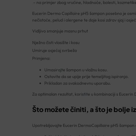
– na primjer zbog vrućine, hladnoće, bolesti, kozmetike
Eucerin Dermo Capillaire pH5 šampon posebno je osmišljen
nečistoće, pelud i alergene te daje kosi zdrav sjaj i osj
Vidljivo smanjuje masnu prhut
Nježno čisti vlasište i kosu
Umiruje osjećaj svrbeža
Primjena:
Umasirajte šampon u vlažnu kosu.
Ostavite da se upije prije temeljitog ispiranja.
Prikladan za svakodnevnu uporabu.
Za optimalan rezultat, koristite u kombinaciji s Euceri
Što možete činiti, a što je bolje 
Upotrebljavajte Eucerin DermoCapillaire pH5 šampon