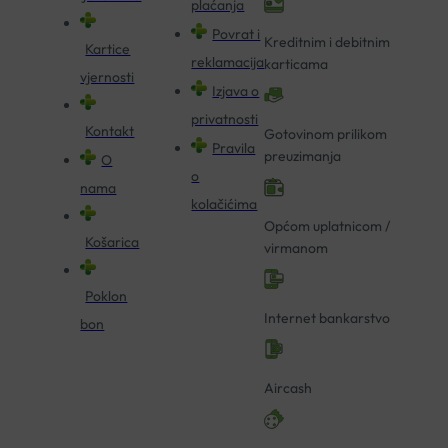
plaćanja
Povrat i
Kreditnim i debitnim
Kartice
reklamacija
karticama
vjernosti
Izjava o
privatnosti
Kontakt
Gotovinom prilikom
Pravila
preuzimanja
O
o
nama
kolačićima
Općom uplatnicom /
Košarica
virmanom
Poklon
Internet bankarstvo
bon
Aircash