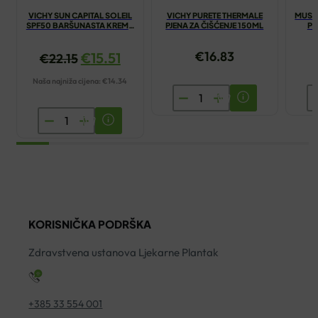
VICHY SUN CAPITAL SOLEIL
VICHY PURETE THERMALE
MUST
SPF50 BARŠUNASTA KREMA
PJENA ZA ČIŠĆENJE 150ML
PR
50ML
€
16.83
€
15.51
€
22.15
Naša najniža cijena:
€
14.34
VICHY
M
PURETE
M
VICHY
THERMALE
K
SUN
PJENA
P
CAPITAL
ZA
S
SOLEIL
ČIŠĆENJE
2
SPF50
150ML
ko
BARŠUNASTA
količina
KORISNIČKA PODRŠKA
KREMA
50ML
Zdravstvena ustanova Ljekarne Plantak
količina
+385 33 554 001