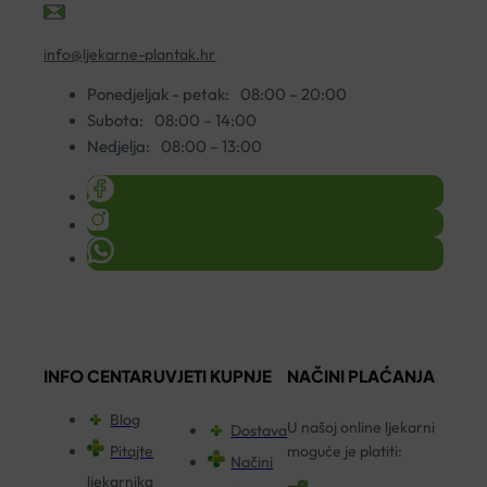
info@ljekarne-plantak.hr
Ponedjeljak - petak:
08:00 – 20:00
Subota:
08:00 – 14:00
Nedjelja:
08:00 – 13:00
INFO CENTAR
UVJETI KUPNJE
NAČINI PLAĆANJA
Blog
U našoj online ljekarni
Dostava
Pitajte
moguće je platiti:
Načini
ljekarnika