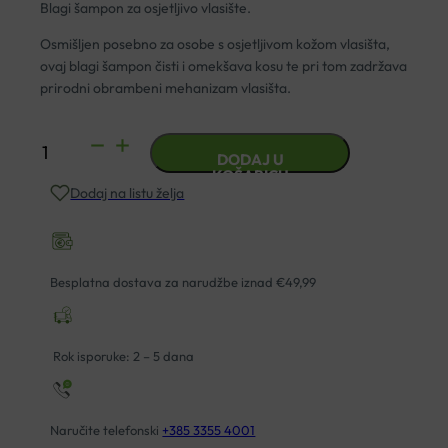
Blagi šampon za osjetljivo vlasište.
Osmišljen posebno za osobe s osjetljivom kožom vlasišta,
ovaj blagi šampon čisti i omekšava kosu te pri tom zadržava
prirodni obrambeni mehanizam vlasišta.
EUCERIN
DODAJ U
DERMO
KOŠARICU
Dodaj na listu želja
CAPILLAIRE
PH5
ŠAMPON
250ML
Besplatna dostava za narudžbe iznad €49,99
količina
Rok isporuke: 2 – 5 dana
Naručite telefonski
+385 3355 4001