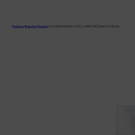
KOŠARICA
Početna
/
Brendovi
/
Eucerin
/
EUCERIN DERMO CAPILLAIRE PH5 ŠAMPON 250ML