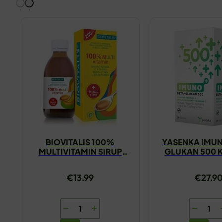
BIOVITALIS 100%
YASENKA IMUN
MULTIVITAMIN SIRUP
GLUKAN 500 
200ML
A30
€
13.99
€
27.9
BIOVITALIS
YASENK
100%
IMUNO