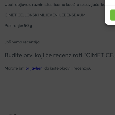
Upotrebljava u raznim slasticama kao što su savijače, kompot
CIMET CEJLONSKI MLJEVENI LEBENSBAUM
Pakiranje: 50 g
Još nema recenzija.
Budite prvi koji će recenzirati “CIME
Morate biti
prijavljeni
da biste objavili recenziju.