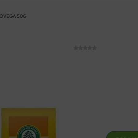
IOVEGA 50G
CIMET CEJLON
SKU:
C004750
€
5.03
Mljeveni Cejlonski cimet iz o
antioksidansima i fenolima koji
se kao pomoć kod prehlada, op
CIMET