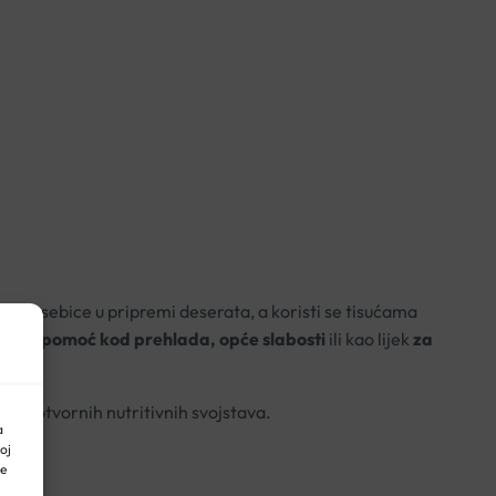
u, posebice u pripremi deserata, a koristi se tisućama
i kao
pomoć kod prehlada, opće slabosti
ili kao lijek
za
blagotvornih nutritivnih svojstava.
a
oj
ne