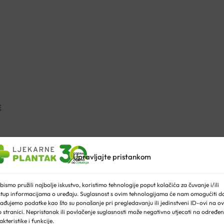
E
E
 Cinnamomum verum. Ovaj mirisni začin neizostavan je kulinarstv
anti-virusnih svojstava. Od davnina se koristio u kineskoj medicin
Upravljajte pristankom
i borci u borbi protiv infekcija.
bismo pružili najbolje iskustvo, koristimo tehnologije poput kolačića za čuvanje i/ili
u mnogim svjetskim kuhinjama, a posebno u ayurvedi, zbog svojih 
stup informacijama o uređaju. Suglasnost s ovim tehnologijama će nam omogućiti d
ađujemo podatke kao što su ponašanje pri pregledavanju ili jedinstveni ID-ovi na ov
 stranici. Nepristanak ili povlačenje suglasnosti može negativno utjecati na određe
akteristike i funkcije.