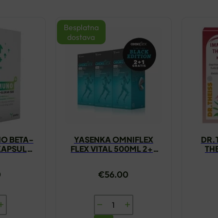
Besplatna
dostava
O BETA-
YASENKA OMNIFLEX
DR.
KAPSULE
FLEX VITAL 500ML 2+1
TH
GRATIS
0
€
56.00
A
YASENKA
OMNIFLEX