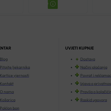
FLEX
VITAL
500ML
E
2+1
GRATIS
količina
ENTAR
UVJETI KUPNJE
Blog
Dostava
Pitajte ljekarnika
Načini plaćanja
Kartice vjernosti
Povrat i reklamac
Kontakt
Izjava o privatnos
O nama
Pravila o kolačić
Košarica
Raskid ugovora
Poklon bon