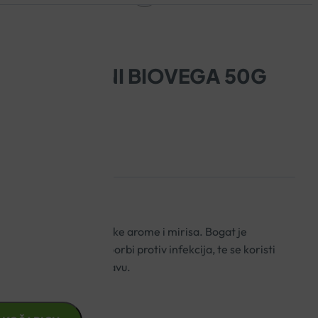
SKI MLJEVENI BIOVEGA 50G
rganskog uzgoja, vrhunske arome i mirisa. Bogat je
 su vrlo važni borci u borbi protiv infekcija, te se koristi
će slabosti ili za probavu.