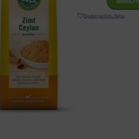
DODAJ U
CEJLONSKI
MLJEVENI
Dodaj na listu želja
BIOVEGA
50G
količina
Besplatna dostava za narudžbe i
Rok isporuke: 2 – 5 dana
Naručite telefonski
+385 3355 400