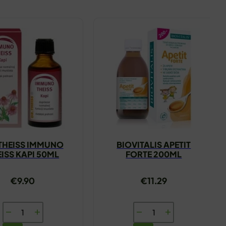
THEISS IMMUNO
BIOVITALIS APETIT
EISS KAPI 50ML
FORTE 200ML
€
9.90
€
11.29
DR.THEISS
BIOVITALIS
IMMUNO
APETIT