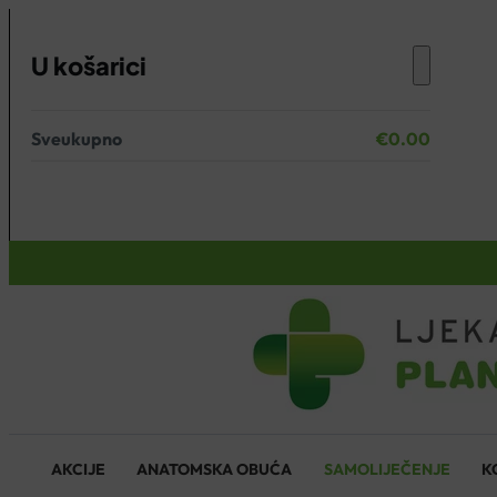
U košarici
Sveukupno
€
0.00
Nema proizvoda u košarici.
KOŠARICA
AKCIJE
ANATOMSKA OBUĆA
SAMOLIJEČENJE
K