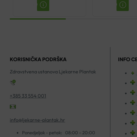
MULTIVITAMIN
BETA-
SIRUP
GLUKAN
200ML
500
količina
KAPSUL
A30
količina
KORISNIČKA PODRŠKA
INFO C
Zdravstvena ustanova Ljekarne Plantak
+385 33 554 001
info@ljekarne-plantak.hr
Ponedjeljak - petak:
08:00 – 20:00