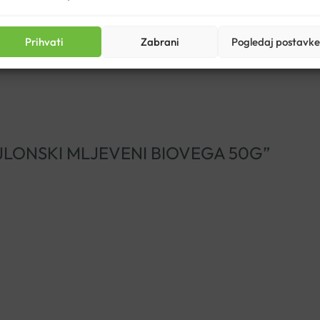
i, džemovi, ali i kao dodatak raznim napicima i čajevima.
Prihvati
Zabrani
Pogledaj postavke
T CEJLONSKI MLJEVENI BIOVEGA 50G”