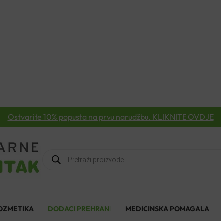
Ostvarite 10% popusta na prvu narudžbu. KLIKNITE OVDJE
Products
search
OZMETIKA
DODACI PREHRANI
MEDICINSKA POMAGALA