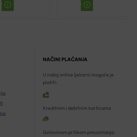
THEISS
FORTE
KAPI
200ML
50ML
količina
količina
NAČINI PLAĆANJA
U našoj online ljekarni moguće je
platiti:
ija
ti
Kreditnim i debitnim karticama
ima
Gotovinom prilikom preuzimanja