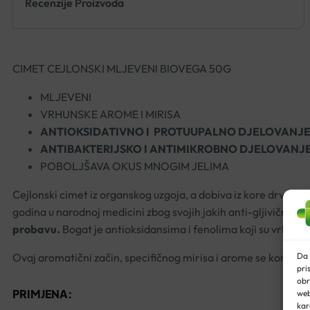
Recenzije Proizvoda
CIMET CEJLONSKI MLJEVENI BIOVEGA 50G
MLJEVENI
VRHUNSKE AROME I MIRISA
ANTIOKSIDATIVNO I PROTUUPALNO DJELOVANJ
ANTIBAKTERIJSKO I ANTIMIKROBNO DJELOVANJ
POBOLJŠAVA OKUS MNOGIM JELIMA
Cejlonski cimet iz organskog uzgoja, a dobiva iz kore drveta
godina u narodnoj medicini zbog svojih jakih anti-gljivičnih i 
probavu.
Bogat je antioksidansima i fenolima koji su vrlo važn
Da 
Ovaj aromatični začin, specifičnog mirisa i arome se koristi 
pri
obr
PRIMJENA:
web
kar