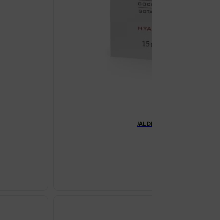
JAL DERMOAKTIVNE KAPI 15ML 
€
9.95
JAL
DERMOAKTI
KAPI
15ML