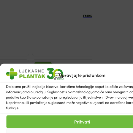
EMBRYOLISSE ANTI-AGE COMP
€
39.53
EMBRYOLISS
ANTI-
AGE
Besplatna
dostava
COMPLETE
Upravljajte pristankom
SERUM
Da bismo pružili najbolje iskustvo, koristimo tehnologije poput kolačića za čuvanje
30ML
informacijama o uređaju. Suglasnost s ovim tehnologijama će nam omogućiti 
količina
podatke kao što su ponašanje pri pregledavanju ili jedinstveni ID-ovi na ovoj web
Nepristanak ili povlačenje suglasnosti može negativno utjecati na određene karak
funkcije.
Prihvati