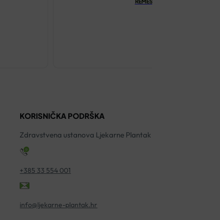
REMESCAR KREMA PROTIV SPUŠ
€
42.50
REMESCAR
KREMA
PROTIV
SPUŠTENIH
KAPAKA
KORISNIČKA PODRŠKA
8ML
količina
Zdravstvena ustanova Ljekarne Plantak
+385 33 554 001
info@ljekarne-plantak.hr