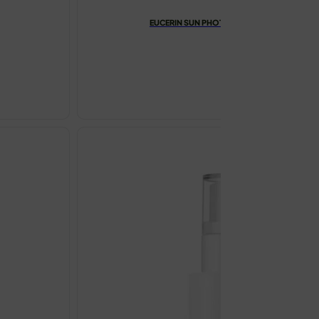
EUCERIN SUN PHOTOAGING CONTROL TONI
€
30.78
EUCERIN
SUN
PHOTOAGIN
CONTROL
TONIRANA
GEL-
KREMA
SPF50
50ML
količina