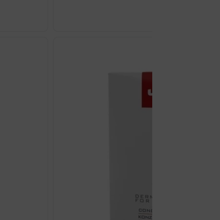
EUCERIN
HYALURON
FILLER
EPIGENETIC
SERUM
30ML
količina