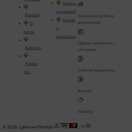
Izjava o
privatnosti
Kontakt
Gotovinom prilikom
Pravila
preuzimanja
O
o
nama
kolačićima
Općom uplatnicom /
Košarica
virmanom
Poklon
Internet bankarstvo
bon
Aircash
KeksPay
© 2026. Ljekarne Plantak