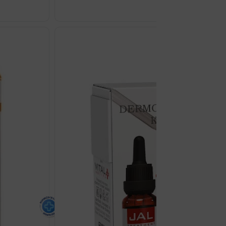
AVENE
SUN
ANTI-
AGING
FLUID
SPF50
40ML
količina