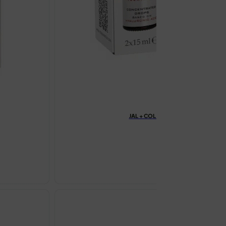
JAL + COL KAPI ZA LICE 2X15ML VI
€
9.95