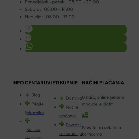
Ponedjeljak - petak:
08:00 – 20:00
Subota:
08:00 – 14:00
Nedjelja:
08:00 – 13:00
INFO CENTAR
UVJETI KUPNJE
NAČINI PLAĆANJA
Blog
U našoj online ljekarni
Dostava
Pitajte
moguće je platiti:
Načini
ljekarnika
plaćanja
Povrat i
Kreditnim i debitnim
Kartice
reklamacija
karticama
vjernosti