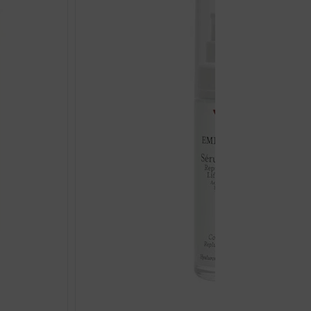
15ML
količina