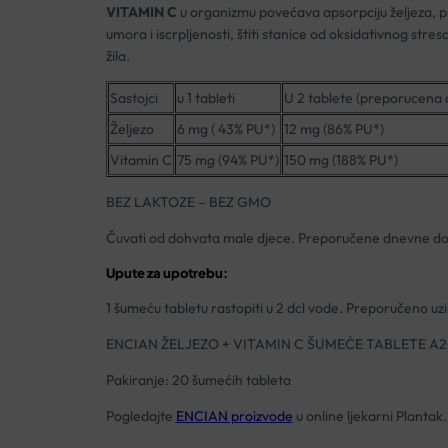
VITAMIN C
u organizmu povećava apsorpciju željeza, 
umora i iscrpljenosti, štiti stanice od oksidativnog str
žila.
Sastojci
u 1 tableti
U 2 tablete (preporucena
Željezo
6 mg ( 43% PU*)
12 mg (86% PU*)
Vitamin C
75 mg (94% PU*)
150 mg (188% PU*)
BEZ LAKTOZE – BEZ GMO
Čuvati od dohvata male djece. Preporučene dnevne doze
Upute za upotrebu:
1 šumeću tabletu rastopiti u 2 dcl vode. Preporučeno uz
ENCIAN ŽELJEZO + VITAMIN C ŠUMEĆE TABLETE A2
Pakiranje: 20 šumećih tableta
Pogledajte
ENCIAN proizvode
u online ljekarni Plantak.