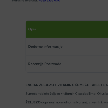
Naručite telefonski
+385 3355 4001
Opis
Dodatne Informacije
Recenzije Proizvoda
ENCIAN ŽELJEZO + VITAMIN C ŠUMEĆE TABLETE
A
Šumeće tablete željezo + vitamin C sa sladilima. Okus 
ŽELJEZO
doprinosi normalnom stvaranju crvenih krvnih