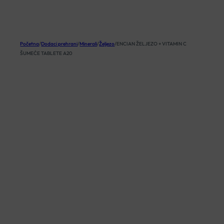
KOŠARICA
Početna
/
Dodaci prehrani
/
Minerali
/
Željezo
/
ENCIAN ŽELJEZO + VITAMIN C
ŠUMEĆE TABLETE A20