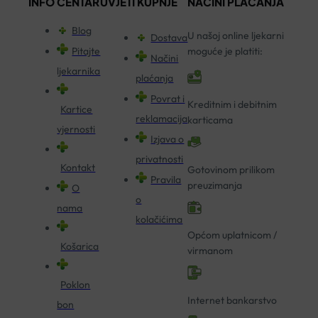
INFO CENTAR
UVJETI KUPNJE
NAČINI PLAĆANJA
Blog
U našoj online ljekarni
Dostava
Pitajte
moguće je platiti:
Načini
ljekarnika
plaćanja
Povrat i
Kreditnim i debitnim
Kartice
reklamacija
karticama
vjernosti
Izjava o
privatnosti
Kontakt
Gotovinom prilikom
Pravila
preuzimanja
O
o
nama
kolačićima
Općom uplatnicom /
Košarica
virmanom
Poklon
Internet bankarstvo
bon