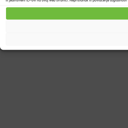
ili jedinstveni ID-ovi na ovoj web stranici. Nepristanak ili povlačenje suglasnost