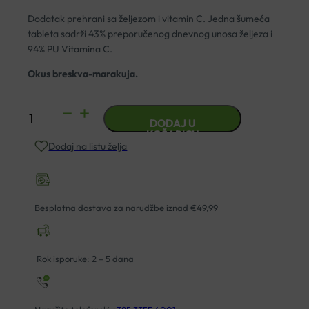
Dodatak prehrani sa željezom i vitamin C. Jedna šumeća
tableta sadrži 43% preporučenog dnevnog unosa željeza i
94% PU Vitamina C.
Okus breskva-marakuja.
ENCIAN
DODAJ U
ŽELJEZO
KOŠARICU
Dodaj na listu želja
+
VITAMIN
C
ŠUMEĆE
Besplatna dostava za narudžbe iznad €49,99
TABLETE
A20
količina
Rok isporuke: 2 – 5 dana