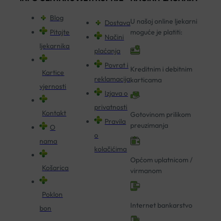
Blog
U našoj online ljekarni
Dostava
Pitajte
moguće je platiti:
Načini
ljekarnika
plaćanja
Povrat i
Kreditnim i debitnim
Kartice
reklamacija
karticama
vjernosti
Izjava o
privatnosti
Kontakt
Gotovinom prilikom
Pravila
preuzimanja
O
o
nama
kolačićima
Općom uplatnicom /
Košarica
virmanom
Poklon
Internet bankarstvo
bon