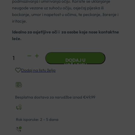
podmazivanja i umirivanja očiju. Koriste se uklanjanje
neugode vezane uz suhoću očiju, osjećaj pijeska ili
bockanje, umor i napetost u očima, te peckanje, žarenje i
iritacije.
Idealno za osjetljive oči i za osobe koje nose kontaktne
leće.
OCUHYL
DODAJ U
C
KOŠARICU
Dodaj na listu želja
KAPI
ZA
OKO
10ML
Besplatna dostava za narudžbe iznad €49,99
količina
Rok isporuke: 2 – 5 dana