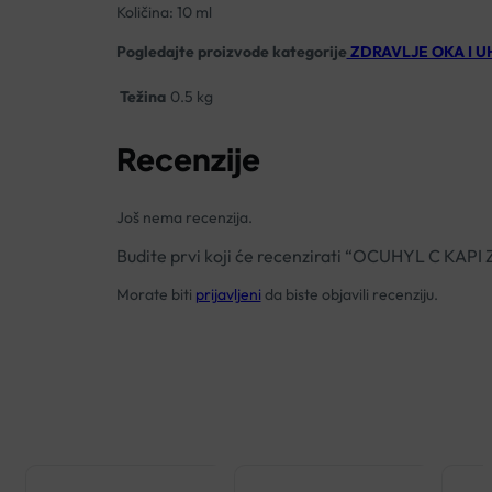
Količina: 10 ml
Pogledajte proizvode kategorije
ZDRAVLJE OKA I U
Težina
0.5 kg
Recenzije
Još nema recenzija.
Budite prvi koji će recenzirati “OCUHYL C KAP
Morate biti
prijavljeni
da biste objavili recenziju.