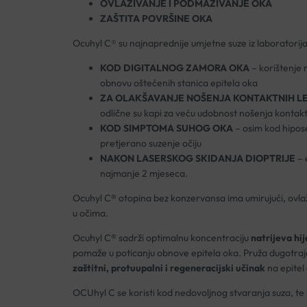
OVLAŽIVANJE I PODMAZIVANJE OKA
ZAŠTITA POVRŠINE OKA
Ocuhyl C® su najnaprednije umjetne suze iz laboratorija
KOD DIGITALNOG ZAMORA OKA
– korištenje 
obnovu oštećenih stanica epitela oka
ZA OLAKŠAVANJE NOŠENJA KONTAKTNIH L
odlične su kapi za veću udobnost nošenja kontakt
KOD SIMPTOMA SUHOG OKA
– osim kod hipose
pretjerano suzenje očiju
NAKON LASERSKOG SKIDANJA DIOPTRIJE
– 
najmanje 2 mjeseca.
Ocuhyl C
®
otopina bez konzervansa ima umirujući,
ovla
u očima.
Ocuhyl C
®
sadrži optimalnu koncentraciju
natrijeva hi
pomaže u poticanju obnove epitela oka. Pruža dugotraja
zaštitni, protuupalni i regeneracijski učinak
na epitel 
OCUhyl C se koristi kod nedovoljnog stvaranja suza, t