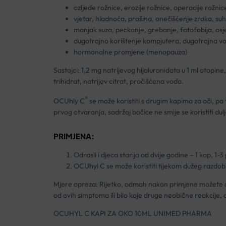
ozljede rožnice, erozije rožnice, operacije rožnic
vjetar, hladnoća, prašina, onečišćenje zraka, suhi 
manjak suza, peckanje, grebanje, fotofobija, osjeć
dugotrajno korištenje kompjutera, dugotrajna vož
hormonalne promjene (menopauza)
Sastojci: 1,2 mg natrijevog hijaluronidata u 1 ml otopine,
trihidrat, natrijev citrat, pročišćena voda.
®
OCUhly C
se može koristiti s drugim kapima za oči, pa
prvog otvaranja, sadržaj bočice ne smije se koristiti dul
PRIMJENA:
Odrasli i djeca starija od dvije godine – 1 kap, 1-
OCUhyl C se može koristiti tijekom dužeg razdobl
Mjere opreza: Rijetko, odmah nakon primjene možete osjet
od ovih simptoma ili bilo koje druge neobične reakcije, ob
OCUHYL C KAPI ZA OKO 10ML UNIMED PHARMA