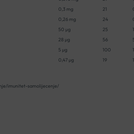
0,3 mg
21
0,26 mg
24
50 µg
25
28 µg
56
5 µg
100
0,47 µg
19
nje/imunitet-samolijecenje/