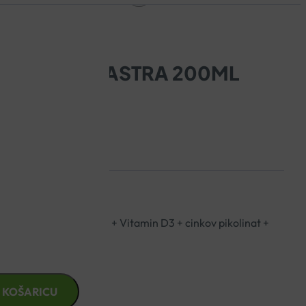
INACEA AD ASTRA 200ML
oselect ®
) + astragalus + Vitamin D3 + cinkov pikolinat +
na mliječ
 KOŠARICU