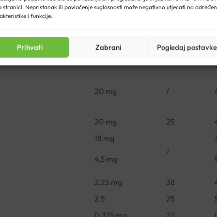
 stranici. Nepristanak ili povlačenje suglasnosti može negativno utjecati na određe
20 mg
akteristike i funkcije.
tragalus membranaceus
)
/
Prihvati
Zabrani
Pogledaj postavke
4 mg
20 mg
/
20 mg
25
18 mg
/
4,5 mg
2,25 mg
38
2,5
25
0,375 mg
27