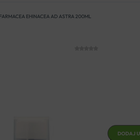
FARMACEA EHINACEA AD ASTRA 200ML
FARMACEA EH
SKU:
C009448
€
30.00
Za imunitet. Ehinacea (
Immun
acerola + B kompleks + matič
FARMACEA
DODAJ U
EHINACEA