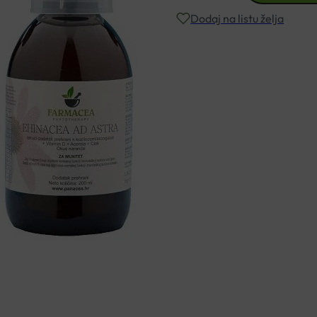
AD
Dodaj na listu želja
ASTRA
200ML
količina
Besplatna dostava za narudžbe i
Rok isporuke: 2 – 5 dana
Naručite telefonski
+385 3355 400