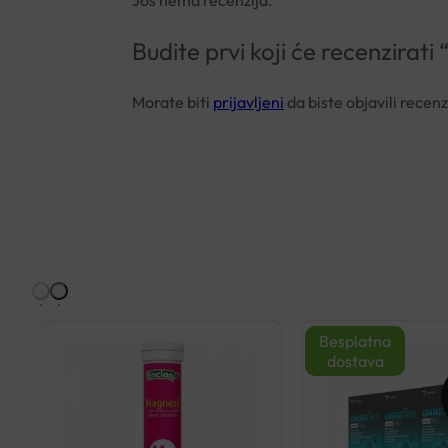
Još nema recenzija.
Budite prvi koji će recenz
Morate biti
prijavljeni
da biste objavili recenz
Besplatna
dostava