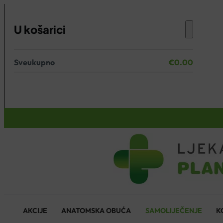
U košarici
Sveukupno
€
0.00
Nema proizvoda u košarici.
KOŠARICA
AKCIJE
ANATOMSKA OBUĆA
SAMOLIJEČENJE
K