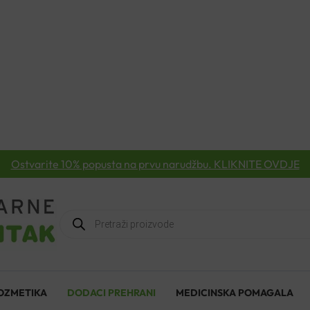
Ostvarite 10% popusta na prvu narudžbu. KLIKNITE OVDJE
Products
search
OZMETIKA
DODACI PREHRANI
MEDICINSKA POMAGALA