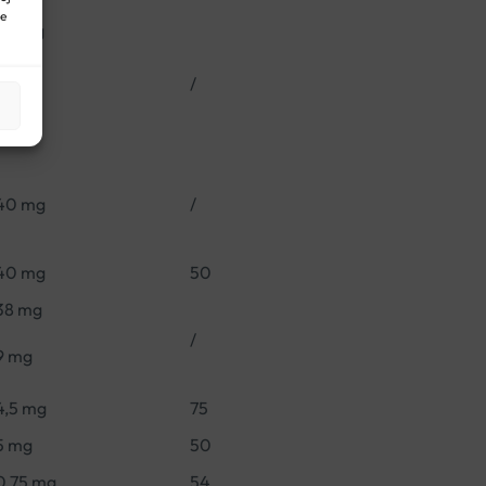
ne
50 mg
/
8 mg
40 mg
/
40 mg
50
38 mg
/
9 mg
4,5 mg
75
5 mg
50
0,75 mg
54