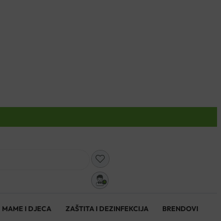
0
MAME I DJECA
ZAŠTITA I DEZINFEKCIJA
BRENDOVI
0