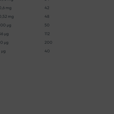
0,6 mg
42
0,52 mg
48
100 µg
50
56 µg
112
10 µg
200
1 µg
40