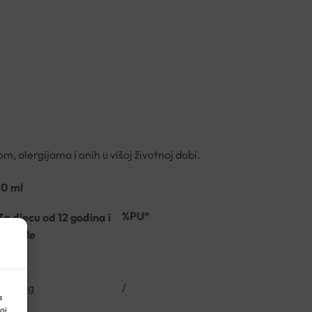
, alergijama i onih u višoj životnoj dobi.
10 ml
%PU*
Za djecu od 12 godina i
odrasle
100 mg
/
a
oj