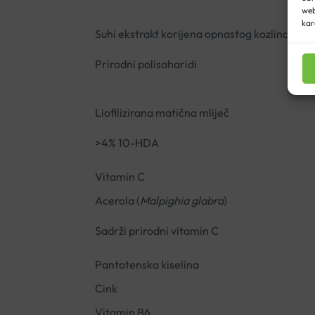
web
kar
Suhi ekstrakt korijena opnastog kozlinca (
As
Prirodni polisaharidi
Liofilizirana matična mliječ
>4% 10-HDA
Vitamin C
Acerola (
Malpighia glabra
)
Sadrži prirodni vitamin C
Pantotenska kiselina
Cink
Vitamin B6