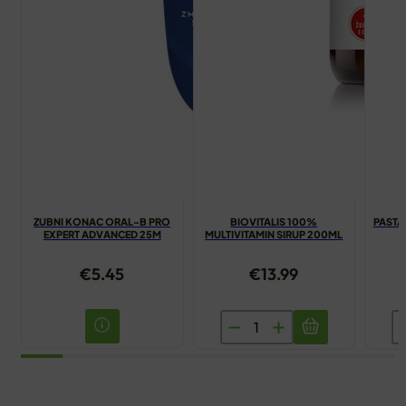
ZUBNI KONAC ORAL-B PRO
BIOVITALIS 100%
PASTA
EXPERT ADVANCED 25M
MULTIVITAMIN SIRUP 200ML
€
5.45
€
13.99
BIOVITALIS
P
100%
Z
MULTIVITAMIN
Z
SIRUP
P