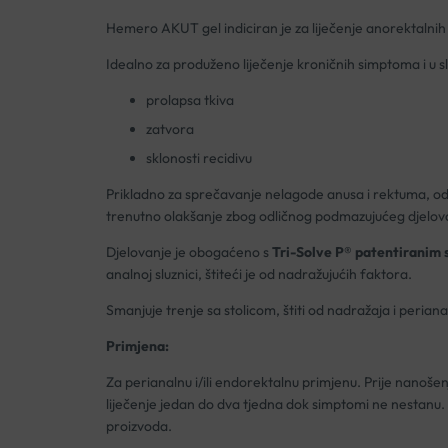
Hemero AKUT gel indiciran je za liječenje anorektalnih 
Idealno za produženo liječenje kroničnih simptoma i u s
prolapsa tkiva
zatvora
sklonosti recidivu
Prikladno za sprečavanje nelagode anusa i rektuma, održa
trenutno olakšanje zbog odličnog podmazujućeg djelov
Djelovanje je obogaćeno s
Tri-Solve P® patentiranim
analnoj sluznici, štiteći je od nadražujućih faktora.
Smanjuje trenje sa stolicom, štiti od nadražaja i perian
Primjena:
Za perianalnu i/ili endorektalnu primjenu. Prije nanoše
liječenje jedan do dva tjedna dok simptomi ne nestanu.
proizvoda.