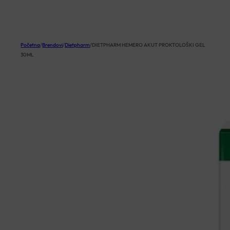
KOŠARICA
Početna
/
Brendovi
/
Dietpharm
/
DIETPHARM HEMERO AKUT PROKTOLOŠKI GEL
30ML