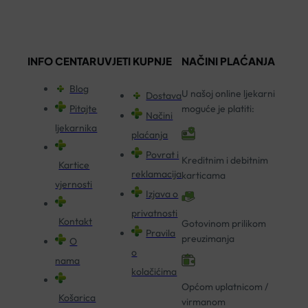
INFO CENTAR
UVJETI KUPNJE
NAČINI PLAĆANJA
Blog
U našoj online ljekarni
Dostava
Pitajte
moguće je platiti:
Načini
ljekarnika
plaćanja
Povrat i
Kreditnim i debitnim
Kartice
reklamacija
karticama
vjernosti
Izjava o
privatnosti
Kontakt
Gotovinom prilikom
Pravila
preuzimanja
O
o
nama
kolačićima
Općom uplatnicom /
Košarica
virmanom