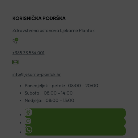
200ML
F
količina
7
KORISNIČKA PODRŠKA
ko
Zdravstvena ustanova Ljekarne Plantak
+385 33 554 001
info@ljekarne-plantak.hr
Ponedjeljak - petak:
08:00 – 20:00
Subota:
08:00 – 14:00
Nedjelja:
08:00 – 13:00