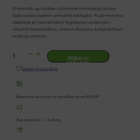
Proktološki gel snažne i učinkovite formulacije na bazi
hijaluronske kiseline i prirodnih sastojaka. Pruža trenutno
olakšanje pri anorektalnim tegobama (unutarnjim i
vanjskim hemoroidima, analnim fisurama, kod proktitisa i
analnog svrbeža).
DIETPHARM
DODAJ U
HEMERO
KOŠARICU
Dodaj na listu želja
AKUT
PROKTOLOŠKI
GEL
30ML
Besplatna dostava za narudžbe iznad €49,99
količina
Rok isporuke: 2 – 5 dana