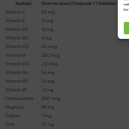
Sastojci
Dnevna doza (1 kapsula + 1 tableta)
web
kar
Vitamin C
80 mg
Vitamin E
12 mg
Vitamin B3
16 mg
Vitamin B5
6 mg
Vitamin D3
20 mcg
Vitamin A
250 mcg
Vitamin B12
2,5 mcg
Vitamin B6
1,4 mg
Vitamin B2
1,4 mg
Vitamin B1
1,1 mg
Folna kiselina
200 mcg
Magnezij
85 mg
Željezo
7 mg
Cink
10 mg