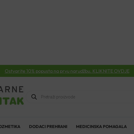
Ostvarite 10% popusta na prvu narudžbu. KLIKNITE OVDJE
Products
search
OZMETIKA
DODACI PREHRANI
MEDICINSKA POMAGALA