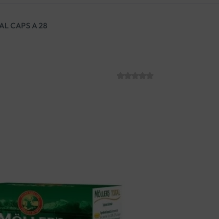
L CAPS A 28
MOLLERS OMEG
SKU:
C012312
€
11.14
Dodatak prehrani s multivit
ginsenga, rodiole te gloga. F
dugotrajnih razdoblja psihičk
SMANJUJE SLABOST I ISC