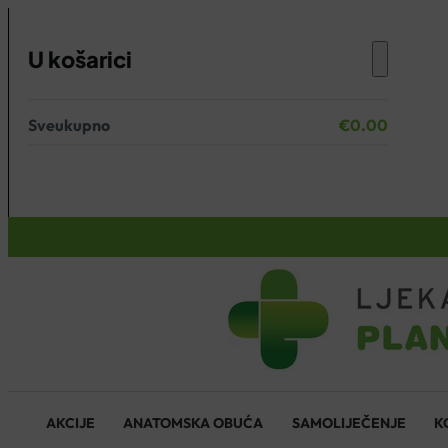
U košarici
Sveukupno
€
0.00
Nema proizvoda u košarici.
KOŠARICA
AKCIJE
ANATOMSKA OBUĆA
SAMOLIJEČENJE
K