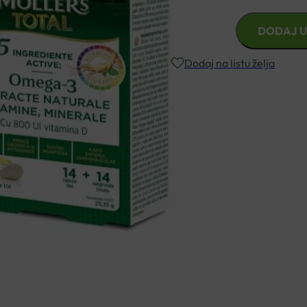
MOLLERS
DODAJ U
OMEGA
3
Dodaj na listu želja
TOTAL
CAPS
A
Besplatna dostava za narudžbe i
28
količina
Rok isporuke: 2 – 5 dana
Naručite telefonski
+385 3355 400