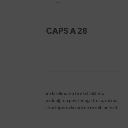
A 3 TOTAL CAPS A 28
aminima, omega-3 masnim kiselinama te ekstraktima
ormula pomaže tijelu u razdobljima povišenog stresa, nakon
ih i mentalnih napora, te kod oporavka nakon raznih bolesti.
RPLJENOST.