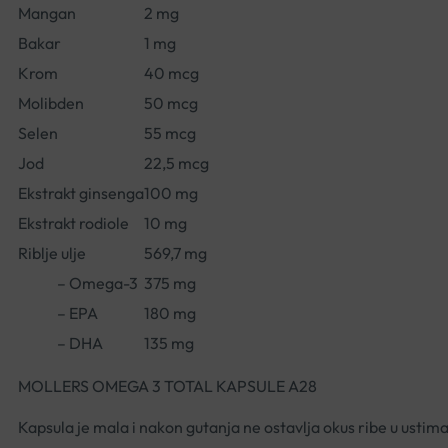
Mangan
2 mg
Bakar
1 mg
Krom
40 mcg
Molibden
50 mcg
Selen
55 mcg
Jod
22,5 mcg
Ekstrakt ginsenga
100 mg
Ekstrakt rodiole
10 mg
Riblje ulje
569,7 mg
– Omega-3
375 mg
– EPA
180 mg
– DHA
135 mg
MOLLERS OMEGA 3 TOTAL KAPSULE A28
Kapsula je mala i nakon gutanja ne ostavlja okus ribe u ustim