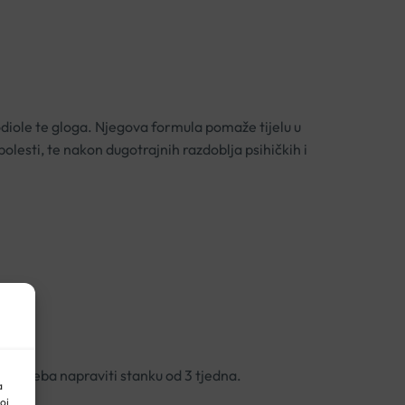
diole te gloga. Njegova formula pomaže tijelu u
lesti, te nakon dugotrajnih razdoblja psihičkih i
ga treba napraviti stanku od 3 tjedna.
a
oj