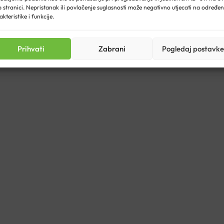
 stranici. Nepristanak ili povlačenje suglasnosti može negativno utjecati na određe
akteristike i funkcije.
Prihvati
Zabrani
Pogledaj postavke